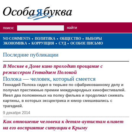
поиск:
NO COMMENTS
ПОЛИТИКА
ОБЩЕСТВО
ВЫБОРЫ
ЭКОНОМИКА
КОРРУПЦИЯ
СУД
ОСОБОЕ ПИСЬМО
Последние публикации
В Москве в Доме кино проходит прощание с
режиссером Геннадием Полокой
Полока — человек, который смеется
Геннадий Полока сидел в тюрьме по сфабрикованному делу и
получал престижные премии международных кинофестивалей.
Имел два положенных на полку фильма и продолжал снимать
картины, в которых эксцентрика и юмор смешивались с
трагедией.
9 декабря 2014
Как отношение человека к детям-аутистам влияет
на его восприятие ситуации в Крыму