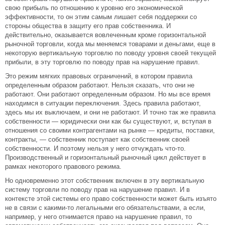
свою прибыль по отношению к уровню его экономической
эффективности, то он этим самым лишает себя поддержки со
стороны общества в защиту его прав собственника. И
действительно, оказывается вовлеченным кроме горизонтальной
рыночной торговли, когда мы меняемся товарами и деньгами, еще в
некоторую вертикальную торговлю по поводу уровня своей текущей
прибыли, в эту торговлю по поводу прав на нарушение правил.
Это режим мягких правовых ограничений, в котором правила
определенным образом работают. Нельзя сказать, что они не
работают. Они работают определенным образом. Но мы все время
находимся в ситуации переключения. Здесь правила работают,
здесь мы их выключаем, и они не работают. И точно так же правила
собственности — юридически они как бы существуют, и, вступая в
отношения со своими контрагентами на рынке — кредиты, поставки,
контракты, — собственник поступает как собственник своей
собственности. И поэтому нельзя у него отчуждать что-то.
Производственный и горизонтальный рыночный цикл действует в
рамках некоторого правового режима.
Но одновременно этот собственник включен в эту вертикальную
систему торговли по поводу прав на нарушение правил. И в
контексте этой системы его право собственности может быть изъято
не в связи с какими-то легальными его обязательствами, а если,
например, у него отнимается право на нарушение правил, то