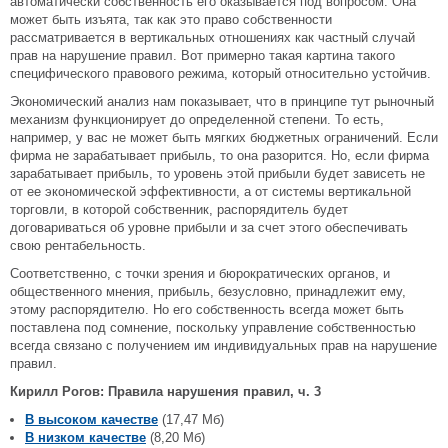
автоматически собственность его оказывается под вопросом. Она
может быть изъята, так как это право собственности
рассматривается в вертикальных отношениях как частный случай
прав на нарушение правил. Вот примерно такая картина такого
специфического правового режима, который относительно устойчив.
Экономический анализ нам показывает, что в принципе тут рыночный
механизм функционирует до определенной степени. То есть,
например, у вас не может быть мягких бюджетных ограничений. Если
фирма не зарабатывает прибыль, то она разорится. Но, если фирма
зарабатывает прибыль, то уровень этой прибыли будет зависеть не
от ее экономической эффективности, а от системы вертикальной
торговли, в которой собственник, распорядитель будет
договариваться об уровне прибыли и за счет этого обеспечивать
свою рентабельность.
Соответственно, с точки зрения и бюрократических органов, и
общественного мнения, прибыль, безусловно, принадлежит ему,
этому распорядителю. Но его собственность всегда может быть
поставлена под сомнение, поскольку управление собственностью
всегда связано с получением им индивидуальных прав на нарушение
правил.
Кирилл Рогов: Правила нарушения правил, ч. 3
В высоком качестве
(17,47 Мб)
В низком качестве
(8,20 Мб)