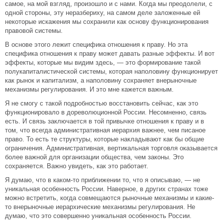
самое, на мой взгляд, произошло и с нами. Когда мы преодолели, с
одной стороны, эту неразбериху, на самом деле заложенные ей
некоторые искажения мы сохранили как основу функционирования
правовой системы.
В основе этого лежит специфика отношения к праву. Но эта
специфика отношения к праву может давать разные эффекты. И вот
эффекты, которые мы видим здесь, — это формирование такой
полукапиталистической системы, которая наполовину функционирует
как рынок и капитализм, а наполовину сохраняет внерыночные
механизмы регулирования. И это мне кажется важным.
Я не смогу с такой подробностью восстановить сейчас, как это
функционировало в дореволюционной России. Несомненно, связь
есть. И связь заключается в той привычке отношения к праву и в
том, что всегда административная иерархия важнее, чем писаное
право. То есть те структуры, которые накладывают как бы общие
ограничения. Административная, вертикальная торговля оказывается
более важной для организации общества, чем законы. Это
сохраняется. Важно увидеть, как это работает.
Я думаю, что в каком-то приближении то, что я описываю, — не
уникальная особенность России. Наверное, в других странах тоже
можно встретить, когда совмещаются рыночные механизмы и какие-
то внерыночные иерархические механизмы регулирования. Не
думаю, что это совершенно уникальная особенность России.