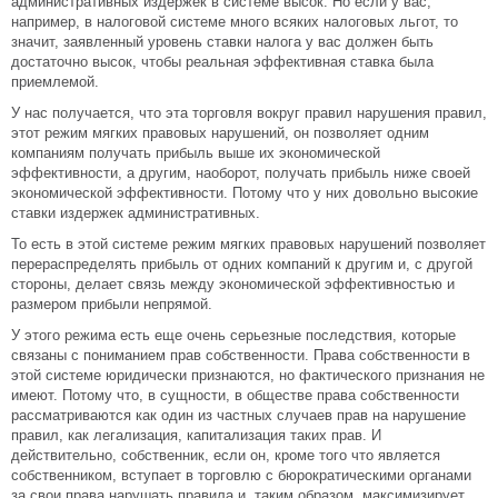
административных издержек в системе высок. Но если у вас,
например, в налоговой системе много всяких налоговых льгот, то
значит, заявленный уровень ставки налога у вас должен быть
достаточно высок, чтобы реальная эффективная ставка была
приемлемой.
У нас получается, что эта торговля вокруг правил нарушения правил,
этот режим мягких правовых нарушений, он позволяет одним
компаниям получать прибыль выше их экономической
эффективности, а другим, наоборот, получать прибыль ниже своей
экономической эффективности. Потому что у них довольно высокие
ставки издержек административных.
То есть в этой системе режим мягких правовых нарушений позволяет
перераспределять прибыль от одних компаний к другим и, с другой
стороны, делает связь между экономической эффективностью и
размером прибыли непрямой.
У этого режима есть еще очень серьезные последствия, которые
связаны с пониманием прав собственности. Права собственности в
этой системе юридически признаются, но фактического признания не
имеют. Потому что, в сущности, в обществе права собственности
рассматриваются как один из частных случаев прав на нарушение
правил, как легализация, капитализация таких прав. И
действительно, собственник, если он, кроме того что является
собственником, вступает в торговлю с бюрократическими органами
за свои права нарушать правила и, таким образом, максимизирует