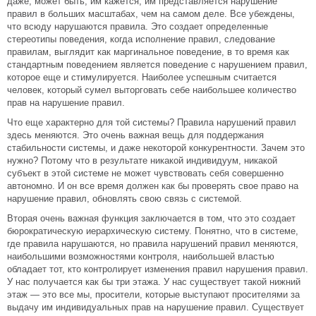
даже, может быть, им кажется, им представляется нарушение
правил в больших масштабах, чем на самом деле. Все убеждены,
что всюду нарушаются правила. Это создает определенные
стереотипы поведения, когда исполнение правил, следование
правилам, выглядит как маргинальное поведение, в то время как
стандартным поведением является поведение с нарушением правил,
которое еще и стимулируется. Наиболее успешным считается
человек, который сумел выторговать себе наибольшее количество
прав на нарушение правил.
Что еще характерно для той системы? Правила нарушений правил
здесь меняются. Это очень важная вещь для поддержания
стабильности системы, и даже некоторой конкурентности. Зачем это
нужно? Потому что в результате никакой индивидуум, никакой
субъект в этой системе не может чувствовать себя совершенно
автономно. И он все время должен как бы проверять свое право на
нарушение правил, обновлять свою связь с системой.
Вторая очень важная функция заключается в том, что это создает
бюрократическую иерархическую систему. Понятно, что в системе,
где правила нарушаются, но правила нарушений правил меняются,
наибольшими возможностями контроля, наибольшей властью
обладает тот, кто контролирует изменения правил нарушения правил.
У нас получается как бы три этажа. У нас существует такой нижний
этаж — это все мы, просители, которые выступают просителями за
выдачу им индивидуальных прав на нарушение правил. Существует