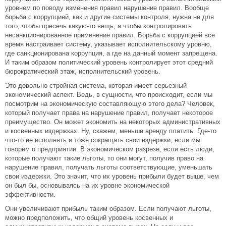
уровнем по поводу изменения правил нарушение правил. Вообще
борьба с коррупцией, как и другие системы контроля, нужна не для
того, чтобы пресечь какую-то вещь, а чтобы контролировать
несанкционированное применение правил. Борьба с коррупцией все
время настраивает систему, указывает исполнительскому уровню,
где санкционирована коррупция, а где на данный момент запрещена.
И таким образом политический уровень контролирует этот средний
бюрократический этаж, исполнительский уровень.
Это довольно стройная система, которая имеет серьезный
экономический аспект. Ведь, в сущности, что происходит, если мы
посмотрим на экономическую составляющую этого дела? Человек,
который получает права на нарушение правил, получает некоторое
преимущество. Он может экономить на некоторых административных
и косвенных издержках. Ну, скажем, меньше аренду платить. Где-то
что-то не исполнять и тоже сокращать свои издержки, если мы
говорим о предприятии. В экономическом разрезе, если есть люди,
которые получают такие льготы, то они могут, получив право на
нарушение правил, получать льготы соответствующие, уменьшать
свои издержки. Это значит, что их уровень прибыли будет выше, чем
он был бы, основываясь на их уровне экономической
эффективности.
Они увеличивают прибыль таким образом. Если получают льготы,
можно предположить, что общий уровень косвенных и