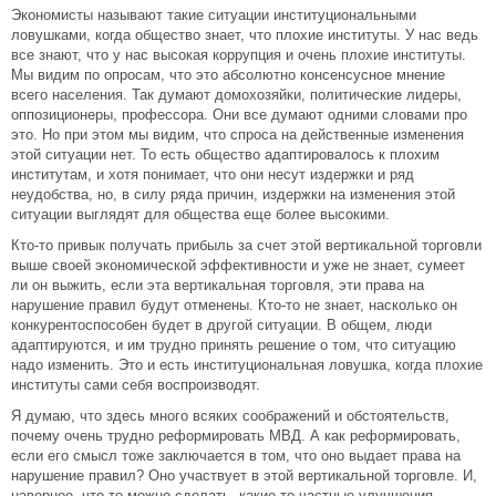
Экономисты называют такие ситуации институциональными
ловушками, когда общество знает, что плохие институты. У нас ведь
все знают, что у нас высокая коррупция и очень плохие институты.
Мы видим по опросам, что это абсолютно консенсусное мнение
всего населения. Так думают домохозяйки, политические лидеры,
оппозиционеры, профессора. Они все думают одними словами про
это. Но при этом мы видим, что спроса на действенные изменения
этой ситуации нет. То есть общество адаптировалось к плохим
институтам, и хотя понимает, что они несут издержки и ряд
неудобства, но, в силу ряда причин, издержки на изменения этой
ситуации выглядят для общества еще более высокими.
Кто-то привык получать прибыль за счет этой вертикальной торговли
выше своей экономической эффективности и уже не знает, сумеет
ли он выжить, если эта вертикальная торговля, эти права на
нарушение правил будут отменены. Кто-то не знает, насколько он
конкурентоспособен будет в другой ситуации. В общем, люди
адаптируются, и им трудно принять решение о том, что ситуацию
надо изменить. Это и есть институциональная ловушка, когда плохие
институты сами себя воспроизводят.
Я думаю, что здесь много всяких соображений и обстоятельств,
почему очень трудно реформировать МВД. А как реформировать,
если его смысл тоже заключается в том, что оно выдает права на
нарушение правил? Оно участвует в этой вертикальной торговле. И,
наверное, что-то можно сделать, какие-то частные улучшения