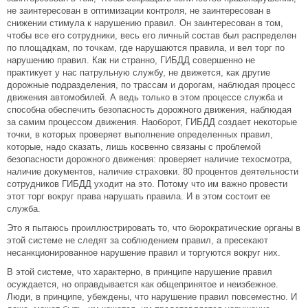
не заинтересован в оптимизации контроля, не заинтересован в
снижении стимула к нарушению правил. Он заинтересован в том,
чтобы все его сотрудники, весь его личный состав был распределен
по площадкам, по точкам, где нарушаются правила, и вел торг по
нарушению правил. Как ни странно, ГИБДД совершенно не
практикует у нас патрульную службу, не движется, как другие
дорожные подразделения, по трассам и дорогам, наблюдая процесс
движения автомобилей. А ведь только в этом процессе служба и
способна обеспечить безопасность дорожного движения, наблюдая
за самим процессом движения. Наоборот, ГИБДД создает некоторые
точки, в которых проверяет выполнение определенных правил,
которые, надо сказать, лишь косвенно связаны с проблемой
безопасности дорожного движения: проверяет наличие техосмотра,
наличие документов, наличие страховки. 80 процентов деятельности
сотрудников ГИБДД уходит на это. Потому что им важно провести
этот торг вокруг права нарушать правила. И в этом состоит ее
служба.
Это я пытаюсь проиллюстрировать то, что бюрократические органы в
этой системе не следят за соблюдением правил, а пресекают
несанкционированное нарушение правил и торгуются вокруг них.
В этой системе, что характерно, в принципе нарушение правил
осуждается, но оправдывается как общепринятое и неизбежное.
Люди, в принципе, убеждены, что нарушение правил повсеместно. И