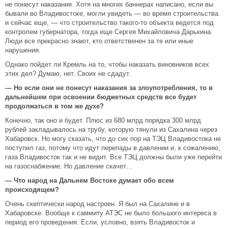
не понесут наказания. Хотя на многих баннерах написано, если вы
бывали во Владивостоке, могли увидеть — во время строительства
и сейчас еще, — что строительство такого-то объекта ведется под
контролем губернатора, тогда еще Сергея Михайловича Дарькина.
Люди все прекрасно знают, кто ответственен за те или иные
нарушения.
Однако пойдет ли Кремль на то, чтобы наказать виновников всех
этих дел? Думаю, нет. Своих не сдадут.
—
Но если они не понесут наказания за злоупотребления, то в
дальнейшем при освоении бюджетных средств все будет
продолжаться в том же духе?
Конечно, так оно и будет. Плюс из 680 млрд порядка 300 млрд
рублей закладывалось на трубу, которую тянули из Сахалина через
Хабаровск. Но могу сказать, что до сих пор на ТЭЦ Владивостока не
поступил газ, потому что идут перепады в давлении и, к сожалению,
газа Владивосток так и не видит. Все ТЭЦ должны были уже перейти
на газоснабжение. Но давление скачет…
— Что народ на Дальнем Востоке думает обо всем
происходящем?
Очень скептически народ настроен. Я был на Сахалине и в
Хабаровске. Вообще к саммиту АТЭС не было большого интереса в
период его проведения. Если, условно, взять Владивосток и