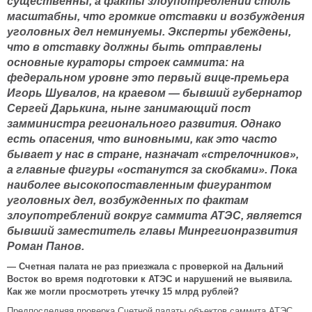
существенны, а факты злоупотреблений столь
масштабны, что громкие отставки и возбуждения
уголовных дел неминуемы. Эксперты убеждены,
что в отставку должны быть отправлены
основные кураторы строек саммита: на
федеральном уровне это первый вице-премьера
Игорь Шувалов, на краевом — бывший губернатор
Сергей Дарькина, ныне занимающий пост
замминистра регионального развития. Однако
есть опасения, что виновными, как это часто
бывает у нас в стране, назначат «стрелочников»,
а главные фигуры «останутся за скобками». Пока
наиболее высокопоставленным фигурантом
уголовных дел, возбужденных по фактам
злоупотреблений вокруг саммита АТЭС, является
бывший заместитель главы Минрегионразвития
Роман Панов.
—
Счетная палата не раз приезжала с проверкой на Дальний
Восток во время подготовки к АТЭС и нарушений не выявила.
Как же могли просмотреть утечку 15 млрд рублей?
Предпоследняя проверка Счетной палаты объектов саммита АТЭС