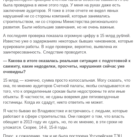
была проведена в июне этого года. У меня на руках даже есть
заключение аудиторов. Я тоже в этом отчете не видел явных
нарушений ни со стороны компаний, которые занимались
строительством, ни со стороны Министерства регионального
развития. Были небольшие замечания, но не очень важные.
А последняя проверка показала огромную цифру в 15 млрд рублей.
Известно уже о задержаниях некоторых бывших чиновников, которые
курировали работы. В ходе проверки, вероятно, выявлена их
заинтересованность. Следствие проводится.
— Какова в итоге оказалась реальная ситуация с подготовкой к
саммиту, какие недоделки, просчеты, нарушения сейчас уже
очевидны?
15 млрд — конечно, сумма просто колоссальная. Могу сказать, что
она, по мнению аудиторов Счетной палаты, якобы складывается из
того, что к определенным срокам были недостроены те или иные
объекты. В частности, не сданы вовремя две пятизвездочные
гостиницы. Когда их сдадут, никто ответить не может.
Я часто бываю во Владивостоке и встречаюсь с людьми, которые
работают в сфере строительства. Они говорят о том, что власть
обещает в 2013 году их сдать, но, по их мнению, в эти сроки не
уложатся. Скорее, 14-й, 15-й годы.
Плюс, к сожалению, так и не была построена Уссурийская ТЭЦ.