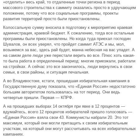
«отделить» весь край, то отдаленные точки региона в период
массового строительства к саммиту оказались просто в удручающем
положении, потому что все социальные программы, проекты
развития территорий просто были приостановлены.
Колоссальную сумму вносила в подготовку к мероприятию краевая
администрация, краевой бюджет. К сожалению, тогда все остальные
программы были приостановлены. Но когда туда приехал господин
Шувалов, он всех уверял, что пройдет саммит АТЭС и мы, мол,
возьмемся за вас, здесь рай будет, манна небесная на вас упадет. А
на самом деле люди уже перестали верить во все. Плюс хоть какая-
то была работа в определенный период: многие приезжали, работали
на стройках. А сейчас это все закончилось, люди вернулись в свои
семьи, в свои районы, и ситуация печальная.
А во Владивостоке, кстати, прошедшая избирательная кампания в
Государственную думу показала, что «Единая Россия» недостаточно
большим авторитетом пользовалась на тот период. Они ведь
четвертые пришли. Первая — КПРФ.
А на прошедших выборах 14 октября при явке в 12 процентов —
вдумайтесь, всего 12 процентов избирателей пришло голосовать —
«Единая Россия» взяла свои 43. Коммунисты набрали 20. Это тот
максимум, который они могли притащить к своим избирательным
участкам, на который они могут рассчитывать на всех избирательных
кампаниях.