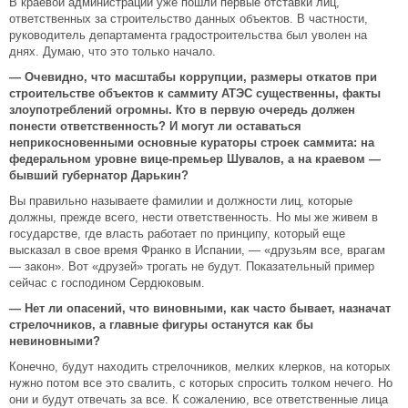
В краевой администрации уже пошли первые отставки лиц,
ответственных за строительство данных объектов. В частности,
руководитель департамента градостроительства был уволен на
днях. Думаю, что это только начало.
—
Очевидно, что масштабы коррупции, размеры откатов при
строительстве объектов к саммиту АТЭС существенны, факты
злоупотреблений огромны. Кто в первую очередь должен
понести ответственность? И могут ли оставаться
неприкосновенными основные кураторы строек саммита: на
федеральном уровне вице-премьер Шувалов, а на краевом —
бывший губернатор Дарькин?
Вы правильно называете фамилии и должности лиц, которые
должны, прежде всего, нести ответственность. Но мы же живем в
государстве, где власть работает по принципу, который еще
высказал в свое время Франко в Испании, — «друзьям все, врагам
— закон». Вот «друзей» трогать не будут. Показательный пример
сейчас с господином Сердюковым.
— Нет ли опасений, что виновными, как часто бывает, назначат
стрелочников, а главные фигуры останутся как бы
невиновными?
Конечно, будут находить стрелочников, мелких клерков, на которых
нужно потом все это свалить, с которых спросить толком нечего. Но
они и будут отвечать за все. К сожалению, все ответственные лица