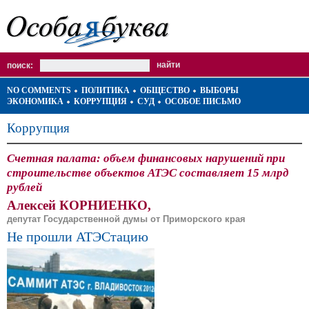
поиск:
NO COMMENTS
ПОЛИТИКА
ОБЩЕСТВО
ВЫБОРЫ
ЭКОНОМИКА
КОРРУПЦИЯ
СУД
ОСОБОЕ ПИСЬМО
Коррупция
Счетная палата: объем финансовых нарушений при
строительстве объектов АТЭС составляет 15 млрд
рублей
Алексей КОРНИЕНКО,
депутат Государственной думы от Приморского края
Не прошли АТЭСтацию