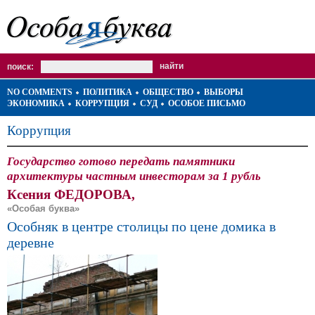
поиск:
NO COMMENTS
ПОЛИТИКА
ОБЩЕСТВО
ВЫБОРЫ
ЭКОНОМИКА
КОРРУПЦИЯ
СУД
ОСОБОЕ ПИСЬМО
Коррупция
Государство готово передать памятники
архитектуры частным инвесторам за 1 рубль
Ксения ФЕДОРОВА,
«Особая буква»
Особняк в центре столицы по цене домика в
деревне