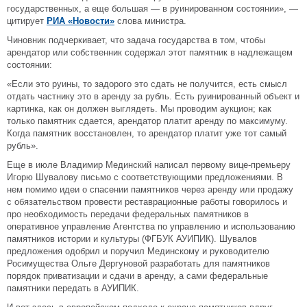
государственных, а еще большая — в руинированном состоянии», —
цитирует
РИА «Новости»
слова министра.
Чиновник подчеркивает, что задача государства в том, чтобы
арендатор или собственник содержал этот памятник в надлежащем
состоянии:
«Если это руины, то задорого это сдать не получится, есть смысл
отдать частнику это в аренду за рубль. Есть руинированный объект и
картинка, как он должен выглядеть. Мы проводим аукцион; как
только памятник сдается, арендатор платит аренду по максимуму.
Когда памятник восстановлен, то арендатор платит уже тот самый
рубль».
Еще в июле Владимир Мединский написал первому вице-премьеру
Игорю Шувалову письмо с соответствующими предложениями. В
нем помимо идеи о спасении памятников через аренду или продажу
с обязательством провести реставрационные работы говорилось и
про необходимость передачи федеральных памятников в
оперативное управление Агентства по управлению и использованию
памятников истории и культуры (ФГБУК АУИПИК). Шувалов
предложения одобрил и поручил Мединскому и руководителю
Росимущества Ольге Дергуновой разработать для памятников
порядок приватизации и сдачи в аренду, а сами федеральные
памятники передать в АУИПИК.