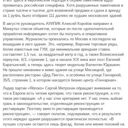
И вот здесь в европейском подходе к охране памятников вдруг
проявилась российская специфика. Хотя разрушенных памятников в
стране тысячи и тысячи, для возможной продажи и сдачи в аренду
за 1 рубль было отобрано 111 далеко не худших московских зданий.
В августе руководитель АУИПИК Алексей Коробов направил в
Минкульт список объектов, которые он после «дополнительной
проработки информации» хотел бы получить в оперативное
управление. Журналисты проехались по Москве и поглядели на
вошедшие в него здания. Это, например, Верхние торговые ряды,
более известные как ГУМ, где минимальная арендная ставка
составляет 1,5 тыс. за квадратный метр в год, а также Вознесенский
переулок, 6/3, строение 1, где в начале XIX века жил поэт Евгений
Баратынский, а теперь здесь творит модельер Валентин Юдашкин.
Не прошли чиновники и мимо здания на улице Мясницкой, где
расположен ресторан «Дед Пихто», и особняка по улице Гончарной,
35/5, строение 1, в котором находится бизнес-центр «Гончарная».
Лидер партии «Яблоко» Сергей Митрохин обращает внимание на то,
что в Европе есть четкие критерии, что такое реконструкция, а что
такое реставрация. «А у нас этих критериев нет. У нас очень зыбкая
грань в законодательстве, отделяющая реконструкцию от
реставрации. Поэтому вместо реставрации производится
реконструкция», — говорит политик, подчеркивая, что в результате
этого нередко здания разрушаются практически полностью: «В
лучших случаях остаются лишь фасад, более или менее похожий на