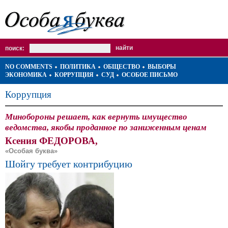
поиск:
NO COMMENTS
ПОЛИТИКА
ОБЩЕСТВО
ВЫБОРЫ
ЭКОНОМИКА
КОРРУПЦИЯ
СУД
ОСОБОЕ ПИСЬМО
Коррупция
Минобороны решает, как вернуть имущество
ведомства, якобы проданное по заниженным ценам
Ксения ФЕДОРОВА,
«Особая буква»
Шойгу требует контрибуцию