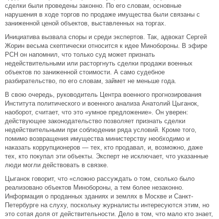
сделки были проведены законно. По его словам, основные
нарушения в ходе торгов по продаже имущества были связаны с
заниженной ценой объектов, выставленных на торгах.
Инициатива вызвала споры и среди экспертов. Так, адвокат Сергей
Жорин весьма скептически относится к идее Минобороны. В эфире
РСН он напомнил, что только суд может признать
недействительными или расторгнуть сделки продажи военных
объектов по заниженной стоимости. А само судебное
разбирательство, по его словам, займет не меньше года.
В свою очередь, руководитель Центра военного прогнозирования
Института политического и военного анализа Анатолий Цыганок,
наоборот, считает, что это «умное предложение». Он уверен:
действующее законодательство позволяет признать сделки
недействительными при соблюдении ряда условий. Кроме того,
помимо возвращения имущества министерству необходимо и
наказать коррупционеров — тех, кто продавал, и, возможно, даже
тех, кто покупал эти объекты. Эксперт не исключает, что указанные
люди могли действовать в связке.
Цыганок говорит, что «сложно рассуждать о том, сколько было
реализовано объектов Минобороны, а тем более незаконно.
Информация о проданных зданиях и землях в Москве и Санкт-
Петербурге на слуху, поскольку журналисты интересуются этим, но
это сотая доля от действительности. Дело в том, что мало кто знает,