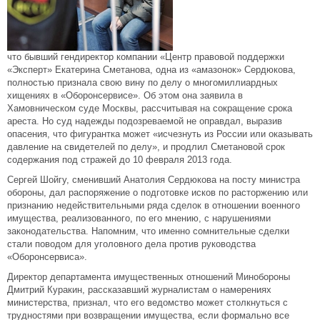
что бывший гендиректор компании «Центр правовой поддержки
«Эксперт» Екатерина Сметанова, одна из «амазонок» Сердюкова,
полностью признала свою вину по делу о многомиллиардных
хищениях в «Оборонсервисе». Об этом она заявила в
Хамовническом суде Москвы, рассчитывая на сокращение срока
ареста. Но суд надежды подозреваемой не оправдал, выразив
опасения, что фигурантка может «исчезнуть из России или оказывать
давление на свидетелей по делу», и продлил Сметановой срок
содержания под стражей до 10 февраля 2013 года.
Сергей Шойгу, сменивший Анатолия Сердюкова на посту министра
обороны, дал распоряжение о подготовке исков по расторжению или
признанию недействительными ряда сделок в отношении военного
имущества, реализованного, по его мнению, с нарушениями
законодательства. Напомним, что именно сомнительные сделки
стали поводом для уголовного дела против руководства
«Оборонсервиса».
Директор департамента имущественных отношений Минобороны
Дмитрий Куракин, рассказавший журналистам о намерениях
министерства, признал, что его ведомство может столкнуться с
трудностями при возвращении имущества, если формально все