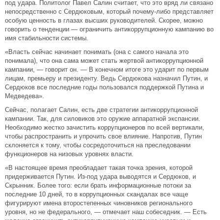
под удара. Политолог Павел Салин считает, что это вряд ли связано
непосредственно с Сердюковым, который почему-либо представляет
особую ценность в глазах высших руководителей. Скорее, можно
говорить о тенденции — ограничить антикоррупционную кампанию во
имя стабильности системы.
«Власть сейчас начинает понимать (она с самого начала это
понимала), что она сама может стать жертвой антикоррупционной
кампании, — говорит он. — В конечном итоге это ударит по первым
лицам, премьеру и президенту. Ведь Сердюкова назначил Путин, и
Сердюков все последние годы пользовался поддержкой Путина и
Медведева».
Сейчас, полагает Салин, есть две стратегии антикоррупционной
кампании. Так, для силовиков это оружие аппаратной экспансии.
Необходимо жестко зачистить коррупционеров по всей вертикали,
чтобы распространить и упрочить свое влияние. Напротив, Путин
склоняется к тому, чтобы сосредоточиться на преследовании
функционеров на низовых уровнях власти.
«В настоящее время преобладает такая точка зрения, которой
придерживается Путин. Из-под удара выводятся и Сердюков, и
Скрынник. Более того: если брать информационные потоки за
последние 10 дней, то в коррупционных скандалах все чаще
фигурируют имена второстепенных чиновников регионального
уровня, но не федерального, — отмечает наш собеседник. — Есть