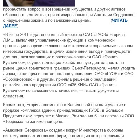
проработать вопрос о возвращении имущества и других активов
оборонного ведомства, приватизированных при Анатолии Сердюкове
с нарушением закона и по заниженным ценам. (
ЧИТАТЬ
ДАЛЕЕ
)
«В июне 2011 года генеральный директор ОАО «ГУОВ» Егорина
Л.М… выполняя управленческие функции в коммерческой
организации вопреки ее законным интересам и охраняемым законам
интересам государства, в целях извлечения выгод и преимуществ
для лиц, возглавляющих и распоряжающихся ОАО «Гранит-
Кузнечное», осуществляющих хозяйственную деятельность на
рынке щебня гранитного в границах Санкт-Петербурга, желая угодить
лицам, входящим в состав органов управления ОАО «ГУОВ» и ОАО
«Оборонсервис», и другим, приняла решение о реализации
рентабельного предприятия ООО «436 КНИ» ОАО «Гранит-
Кузнечное» по заниженной стоимости», — гласят документы
следствия.
Кроме того, Егорина совместно с Васильевой приняли участие в
продаже комплекса зданий, принадлежащих ГУОВ, в Большом
Предтеченском переулке в Москве. Эти здания были переданы ООО
«Теорема» по заниженной цене.
«Амазонки Сердюкова» создали вокруг Министерства обороны
систему «консалтинговых» фирм, с помощью которых снимали