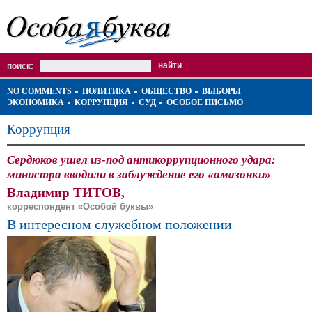
поиск:
NO COMMENTS
ПОЛИТИКА
ОБЩЕСТВО
ВЫБОРЫ
ЭКОНОМИКА
КОРРУПЦИЯ
СУД
ОСОБОЕ ПИСЬМО
Коррупция
Сердюков ушел из-под антикоррупционного удара:
министра вводили в заблуждение его «амазонки»
Владимир ТИТОВ,
корреспондент «Особой буквы»
В интересном служебном положении