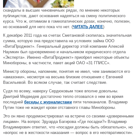
скандалы в высших чиновничьих рядах, по мнению некоторых
публицистов, дают основания надеяться на смену политического
курса. Что ж, оптимизм в гомеопатических дозах, конечно, полезен,
но оснований для него пока что нет. (
ЧИТАТЬ ДАЛЕЕ
)
К декабрю 2011 года на счетах Сметановой скопилась значительная
сумма, которую она предоставила на условиях займа ООО
«ВитаПроджект». Генеральный директор этой компании Алексей
Наумкин был одновременно и начальником юридического отдела
«Эксперта». Именно «ВитаПроджект» приобрел некоторые объекты
Минобороны, в частности, пакет акций ОАО «31 ГПИСС».
Министр обороны, напомним, понятия не имел, чем занимаются его
«амазонки», несмотря на весьма близкие отношения с Евгенией
Васильевой. Во всяком случае, так считает следствие.
Судя по всему, наверху Сердюковым тоже вполне довольны.
Дмитрий Медведев достаточно тепло отозвался о нем во время
последней
беседы с журналистами
пяти телеканалов. Владимир
Путин тоже не жаждет крови отставного главы Минобороны.
Это он явно продемонстрировал на встрече со своими «доверенными
лицами». На вопрос Эдуарда Багирова «Где посадки?» Владимир
Владимирович ответил, что «посадки должны быть обязательно», но
«вопрос не в жестокости наказания — вопрос в его неотвратимости».