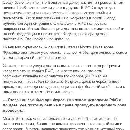
Сразу было понятно, что бюджетных денег там нет и проверять там
нечего. Проблема на самом деле в другом. В РФС отсутствует
независимая ревизионная комиссия, которая может прийти и
посмотреть, как живет организация с бюджетом в почти 2 млрд
рублей. Сегодня ситуация с финансами в РФС полностью
непрозрачна. Мы как болельщики должны иметь возможность зайти
на сайт федерации и посмотреть бюджет, расходы, доходы
постатейно. Это нормальное явление.
Нынешняя скрытность была и при Виталии Мутко. При Сергее
Фурсенко она только усилилась. Главное, чтобы деятельность союза
стала прозрачной, это очень важно.
Считаю, что все услуги должны выставляться на тендер. Причем
касается это не только РФС, но и всех клубов, где есть
госфинансирование или средства госкорпораций. У нас же
получается, что любая копейка из бюджета должна через тендер
проходить, но когда попадают средства в футбольный клуб — там с
ними делают что хотят, не отчитываясь.
— Степашин сам был при Фурсенко членом исполкома РФС и,
по идее, уже поэтому был не в праве проводить подобного рода
проверки…
Может быть, как член исполкома он и должен был их делать. Но
члены исполкома, бывает, не помнят регламент, за который сами и
голосовали. А потом начинают проверять тот бюджет, который сами