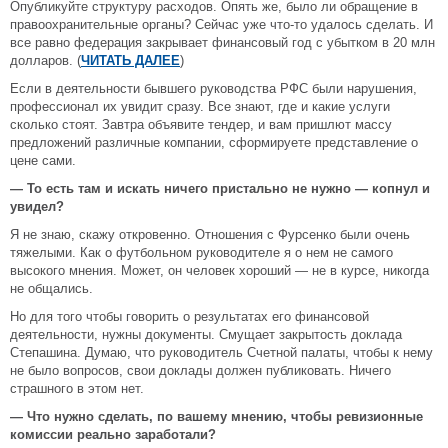
Опубликуйте структуру расходов. Опять же, было ли обращение в
правоохранительные органы? Сейчас уже что-то удалось сделать. И
все равно федерация закрывает финансовый год с убытком в 20 млн
долларов. (
ЧИТАТЬ ДАЛЕЕ
)
Если в деятельности бывшего руководства РФС были нарушения,
профессионал их увидит сразу. Все знают, где и какие услуги
сколько стоят. Завтра объявите тендер, и вам пришлют массу
предложений различные компании, сформируете представление о
цене сами.
— То есть там и искать ничего пристально не нужно — копнул и
увидел?
Я не знаю, скажу откровенно. Отношения с Фурсенко были очень
тяжелыми. Как о футбольном руководителе я о нем не самого
высокого мнения. Может, он человек хороший — не в курсе, никогда
не общались.
Но для того чтобы говорить о результатах его финансовой
деятельности, нужны документы. Смущает закрытость доклада
Степашина. Думаю, что руководитель Счетной палаты, чтобы к нему
не было вопросов, свои доклады должен публиковать. Ничего
страшного в этом нет.
— Что нужно сделать, по вашему мнению, чтобы ревизионные
комиссии реально заработали?