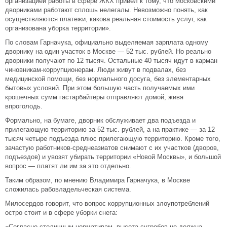
организацией работы в сфере ЖКХ привел к тому, что московскими
дворниками работают сплошь нелегалы. Невозможно понять, как
осуществляются платежи, какова реальная стоимость услуг, как
организована уборка территории».
По словам Гарначука, официально выделяемая зарплата одному
дворнику на один участок в Москве — 52 тыс. рублей. Но реально
дворники получают по 12 тысяч. Остальные 40 тысяч идут в карман
чиновникам-коррупционерам. Люди живут в подвалах, без
медицинской помощи, без нормального досуга, без элементарных
бытовых условий. При этом большую часть получаемых ими
крошечных сумм гастарбайтеры отправляют домой, живя
впроголодь.
Формально, на бумаге, дворник обслуживает два подъезда и
прилегающую территорию за 52 тыс. рублей, а на практике — за 12
тысяч четыре подъезда плюс прилегающую территорию. Кроме того,
зачастую работников-среднеазиатов снимают с их участков (дворов,
подъездов) и увозят убирать территории «Новой Москвы», и большой
вопрос — платят ли им за это отдельно.
Таким образом, по мнению Владимира Гарначука, в Москве
сложилась рабовладельческая система.
Милосердов говорит, что вопрос коррупционных злоупотреблений
остро стоит и в сфере уборки снега:
«Согласно столичным нормативам, высота сугробов не должна