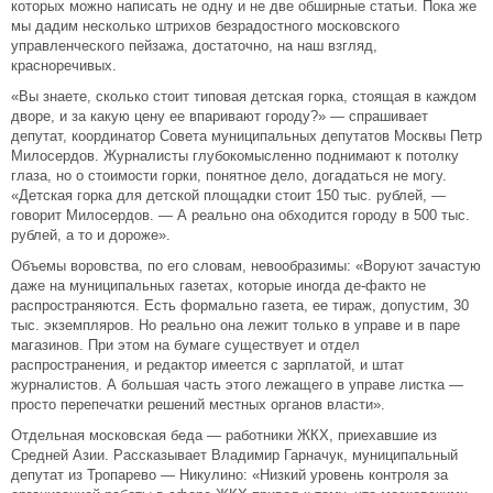
которых можно написать не одну и не две обширные статьи. Пока же
мы дадим несколько штрихов безрадостного московского
управленческого пейзажа, достаточно, на наш взгляд,
красноречивых.
«Вы знаете, сколько стоит типовая детская горка, стоящая в каждом
дворе, и за какую цену ее впаривают городу?» — спрашивает
депутат, координатор Совета муниципальных депутатов Москвы Петр
Милосердов. Журналисты глубокомысленно поднимают к потолку
глаза, но о стоимости горки, понятное дело, догадаться не могу.
«Детская горка для детской площадки стоит 150 тыс. рублей, —
говорит Милосердов. — А реально она обходится городу в 500 тыс.
рублей, а то и дороже».
Объемы воровства, по его словам, невообразимы: «Воруют зачастую
даже на муниципальных газетах, которые иногда де-факто не
распространяются. Есть формально газета, ее тираж, допустим, 30
тыс. экземпляров. Но реально она лежит только в управе и в паре
магазинов. При этом на бумаге существует и отдел
распространения, и редактор имеется с зарплатой, и штат
журналистов. А большая часть этого лежащего в управе листка —
просто перепечатки решений местных органов власти».
Отдельная московская беда — работники ЖКХ, приехавшие из
Средней Азии. Рассказывает Владимир Гарначук, муниципальный
депутат из Тропарево — Никулино: «Низкий уровень контроля за