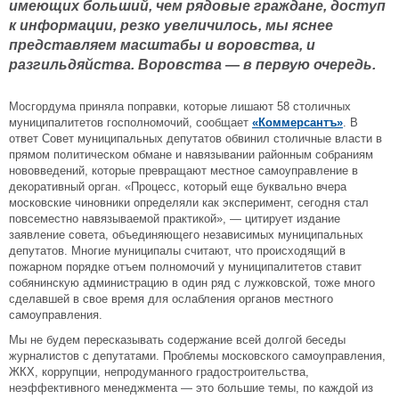
имеющих больший, чем рядовые граждане, доступ
к информации, резко увеличилось, мы яснее
представляем масштабы и воровства, и
разгильдяйства. Воровства — в первую очередь.
Мосгордума приняла поправки, которые лишают 58 столичных
муниципалитетов госполномочий, сообщает
«Коммерсантъ»
. В
ответ Совет муниципальных депутатов обвинил столичные власти в
прямом политическом обмане и навязывании районным собраниям
нововведений, которые превращают местное самоуправление в
декоративный орган. «Процесс, который еще буквально вчера
московские чиновники определяли как эксперимент, сегодня стал
повсеместно навязываемой практикой», — цитирует издание
заявление совета, объединяющего независимых муниципальных
депутатов. Многие муниципалы считают, что происходящий в
пожарном порядке отъем полномочий у муниципалитетов ставит
собянинскую администрацию в один ряд с лужковской, тоже много
сделавшей в свое время для ослабления органов местного
самоуправления.
Мы не будем пересказывать содержание всей долгой беседы
журналистов с депутатами. Проблемы московского самоуправления,
ЖКХ, коррупции, непродуманного градостроительства,
неэффективного менеджмента — это большие темы, по каждой из