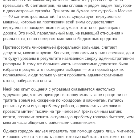
превышать 40 сантиметров, но мы сплошь и рядом видим полутора-
и двухметровые сугробы. При этом на бумаге все сугробы в Москве
— 40 сантиметров высотой. То есть существуют виртуальные
машины, которые на протяжении всей зимы осуществляют
виртуальные поездки, возят и сгружают этот снег, расчищают
дороги. Это иной, параллельный мир, не имеющий отношения к
реальности, но он пожирает миллионы бюджетных средств».
Противостоять чиновничьей феодальной вольнице, считают
депутаты, можно и нужно. Конечно, полномочия у них невелики, да и
те будут урезаны в результате навязанной сверху административной
реформы. К тому же большая часть независимых депутатов была
избрана в результате последних выборов — это первый срок их
полномочий, люди только учатся пробивать административные
стены, набираются опыта.
Иной раз опыт общения с управами оказывается настолько
удручающим, что им приходит в голову мысль: а не проще ли не
тратить время на хождение по коридорам и кабинетам, пытаясь
решить ту или иную проблему района, а расклеить листовки и
провести митинг тысячи на три человек? Трехтысячный митинг,
кстати, позволит решить актуальную проблему гораздо быстрее, чем
многие часы общения с районными сановниками.
Однако городом нельзя управлять при помощи одних лишь митингов,
и хорошо уже то, что есть люди, готовые работать в системе, но на