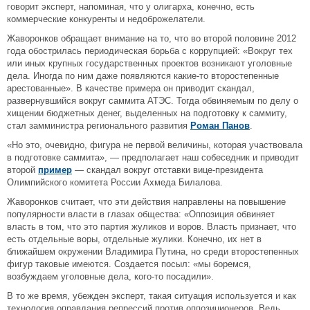
говорит эксперт, напоминая, что у олигарха, конечно, есть
коммерческие конкуренты и недоброжелатели.
Жаворонков обращает внимание на то, что во второй половине 2012
года обострилась периодическая борьба с коррупцией: «Вокруг тех
или иных крупных государственных проектов возникают уголовные
дела. Иногда по ним даже появляются какие-то второстепенные
арестованные». В качестве примера он приводит скандал,
развернувшийся вокруг саммита АТЭС. Тогда обвиняемым по делу о
хищении бюджетных денег, выделенных на подготовку к саммиту,
стал замминистра регионального развития
Роман Панов
.
«Но это, очевидно, фигура не первой величины, которая участвовала
в подготовке саммита», — предполагает наш собеседник и приводит
второй
пример
— скандал вокруг отставки вице-президента
Олимпийского комитета России Ахмеда Билалова.
Жаворонков считает, что эти действия направлены на повышение
популярности власти в глазах общества: «Оппозиция обвиняет
власть в том, что это партия жуликов и воров. Власть признает, что
есть отдельные воры, отдельные жулики. Конечно, их нет в
ближайшем окружении Владимира Путина, но среди второстепенных
фигур таковые имеются. Создается посыл: «мы боремся,
возбуждаем уголовные дела, кого-то посадили».
В то же время, убежден эксперт, такая ситуация используется и как
технология оправдания репрессий против оппозиционеров. Ведь