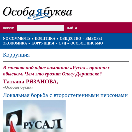
поиск:
NO COMMENTS
ПОЛИТИКА
ОБЩЕСТВО
ВЫБОРЫ
ЭКОНОМИКА
КОРРУПЦИЯ
СУД
ОСОБОЕ ПИСЬМО
Коррупция
В московский офис компании «Русал» пришли с
обыском. Чем это грозит Олегу Дерипаске?
Татьяна РЯЗАНОВА,
«Особая буква»
Локальная борьба с второстепенными персонами