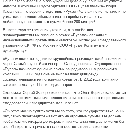
Ранее стало известно о возбуждении дела об уклонении от уплаты
налогов в отношении руководителя ООО «Русал Фольга» Игоря
Касьянова. По версии следствия, «Русал Фольга» не исчислило и не
уплатило в полном объеме налог на прибыль и налог на
добавленную стоимость в сумме более 200 млн руб.
В пресс-службе компании уточнили, что «действия
правоохранительных органов в офисе «Русала» связаны с
необоснованными претензиями налоговой инспекции и следственного
управления СК РФ по Москве к ООО «Русал Фольга» и его
руководству».
«Русал» является одним из крупнейших производителей алюминия в
мире. Самый крупный акционер — Олег Дерипаска. Одновременно
«Русал» называют одной из самых закредитованных российских
компаний. С 2008 года она не выплачивает дивиденды,
сосредоточившись на погашении кредитов. В 2012 году компания
сократила долг до 11,5 млрд долларов.
Экономист Сергей Жаворонков считает, что Олег Дерипаска остается
достаточно влиятельным человеком и ничего опасного в претензиях
следователей к предприятию для него нет.
«Об этом можно судить хотя бы по тому, что государственные банки
регулярно перекредитовывают его на огромные суммы. Он должен
госбанкам миллиарды долларов, и при желании они давно могли бы
его обанкротить, причем в полном соответствии с законом», —