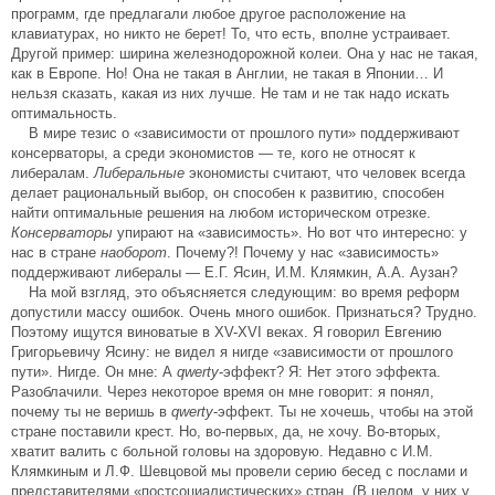
программ, где предлагали любое другое расположение на
клавиатурах, но никто не берет! То, что есть, вполне устраивает.
Другой пример: ширина железнодорожной колеи. Она у нас не такая,
как в Европе. Но! Она не такая в Англии, не такая в Японии… И
нельзя сказать, какая из них лучше. Не там и не так надо искать
оптимальность.
В мире тезис о «зависимости от прошлого пути» поддерживают
консерваторы, а среди экономистов — те, кого не относят к
либералам.
Либеральные
экономисты считают, что человек всегда
делает рациональный выбор, он способен к развитию, способен
найти оптимальные решения на любом историческом отрезке.
Консерваторы
упирают на «зависимость». Но вот что интересно: у
нас в стране
наоборот
. Почему?! Почему у нас «зависимость»
поддерживают либералы — Е.Г. Ясин, И.М. Клямкин, А.А. Аузан?
На мой взгляд, это объясняется следующим: во время реформ
допустили массу ошибок. Очень много ошибок. Признаться? Трудно.
Поэтому ищутся виноватые в XV-XVI веках. Я говорил Евгению
Григорьевичу Ясину: не видел я нигде «зависимости от прошлого
пути». Нигде. Он мне: А
qwerty
-эффект? Я: Нет этого эффекта.
Разоблачили. Через некоторое время он мне говорит: я понял,
почему ты не веришь в
qwerty
-эффект. Ты не хочешь, чтобы на этой
стране поставили крест. Но, во-первых, да, не хочу. Во-вторых,
хватит валить с больной головы на здоровую. Недавно с И.М.
Клямкиным и Л.Ф. Шевцовой мы провели серию бесед с послами и
представителями «постсоциалистических» стран. (В целом, у них у