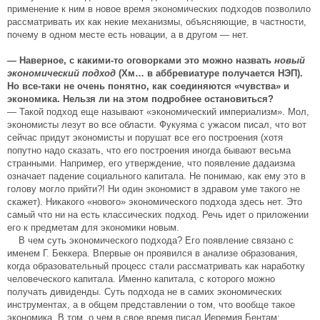
применение к ним в новое время экономических подходов позволило
рассматривать их как некие механизмы, объясняющие, в частности,
почему в одном месте есть новации, а в другом — нет.
— Наверное, с какими-то оговорками это можно назвать
новый
экономический подход
(Хм… в аббревиатуре получается НЭП).
Но все-таки не очень понятно, как соединяются «чувства» и
экономика. Нельзя ли на этом подробнее остановиться?
— Такой подход еще называют «экономический империализм». Мол,
экономисты лезут во все области. Фукуяма с ужасом писал, что вот
сейчас придут экономисты и порушат все его построения (хотя
попутно надо сказать, что его построения иногда бывают весьма
странными. Например, его утверждение, что появление дадаизма
означает падение социального капитала. Не понимаю, как ему это в
голову могло прийти?! Ни один экономист в здравом уме такого не
скажет). Никакого «нового» экономического подхода здесь нет. Это
самый что ни на есть классических подход. Речь идет о приложении
его к предметам для экономики новым.
В чем суть экономического подхода? Его появление связано с
именем Г. Беккера. Впервые он проявился в анализе образования,
когда образовательный процесс стали рассматривать как наработку
человеческого капитала. Именно капитала, с которого можно
получать дивиденды. Суть подхода не в самих экономических
инструментах, а в общем представлении о том, что вообще такое
экономика. В том, о чем в свое время писал Иеремия Бентам: