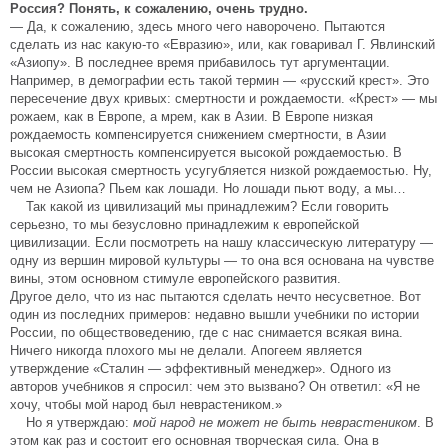
Россия? Понять, к сожалению, очень трудно.
— Да, к сожалению, здесь много чего наворочено. Пытаются
сделать из нас какую-то «Евразию», или, как говаривал Г. Явлинский
«Азиопу». В последнее время прибавилось тут аргументации.
Например, в демографии есть такой термин — «русский крест». Это
пересечение двух кривых: смертности и рождаемости. «Крест» — мы
рожаем, как в Европе, а мрем, как в Азии. В Европе низкая
рождаемость компенсируется снижением смертности, в Азии
высокая смертность компенсируется высокой рождаемостью. В
России высокая смертность усугубляется низкой рождаемостью. Ну,
чем не Азиопа? Пьем как лошади. Но лошади пьют воду, а мы…
Так какой из цивилизаций мы принадлежим? Если говорить
серьезно, то мы безусловно принадлежим к европейской
цивилизации. Если посмотреть на нашу классическую литературу —
одну из вершин мировой культуры — то она вся основана на чувстве
вины, этом основном стимуле европейского развития.
Другое дело, что из нас пытаются сделать нечто несусветное. Вот
один из последних примеров: недавно вышли учебники по истории
России, по обществоведению, где с нас снимается всякая вина.
Ничего никогда плохого мы не делали. Апогеем является
утверждение «Сталин — эффективный менеджер». Одного из
авторов учебников я спросил: чем это вызвано? Он ответил: «Я не
хочу, чтобы мой народ был неврастеником.»
Но я утверждаю:
мой народ не может не быть неврастеником
. В
этом как раз и состоит его основная творческая сила. Она в