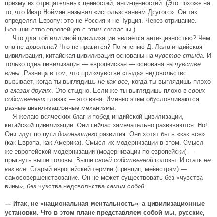
призму их отрицательных ценностей, анти-ценностей. (Это похоже на
то, что Ивэр Нойман называл «использованием Другого». Он так
определял Европу: это не Россия и не Турция. Через отрицание.
Большинство европейцев с этим согласны.)
Что для той или иной цивилизации является анти-ценностью? Чем
она не довольна? Что не нравится? По мнению Д. Лала индийская
цивилизация, китайская цивилизация основаны на
чувстве стыда
. И
только одна цивилизация — европейская — основана на
чувстве
вины
. Разница в том, что при «чувстве стыда» недовольство
вызывает, когда ты выглядишь
не как все
, когда ты выглядишь плохо
в глазах других
. Это стыдно. Если же ты выглядишь плохо в
своих
собственных
глазах — это вина. Именно этим обусловливаются
разные цивилизационные механизмы.
Я желаю всяческих благ и побед индийской цивилизации,
китайской цивилизации. Они сейчас замечательно развиваются. Но!
Они идут по пути
догоняющего
развития. Они хотят быть «как все»
(как Европа, как Америка). Смысл их модернизации в этом. Смысл
же европейской модернизации (модернизации по-европейски) —
прыгнуть выше головы. Выше
своей собственной
головы. И стать
не
как все
. Старый европейский термин (принцип, мейнстрим) —
самосовершенствование. Он не может существовать без «чувства
вины», без чувства недовольства
самим собой
.
— Итак, не «национальная ментальность», а цивилизационные
установки. Что в этом плане представляем собой мы, русские,