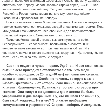
Арриги пишет, что благодаря Советскому Союзу Трумэну удалось
сплотить всю Европу. Использование страха перед СССР — это
нормальный политический ход. Сегодня опять начинают пугать
Россией, а Россия сама творит всякие глупости под общим
названием «противостояние Западу».
Все это вызывает очень большие опасения. Начнут оправдывать
плохое материальное положение людей внешними факторами. Типа:
«мы должны мобилизовать все свои силы для противостояния
грузинской агрессии». Смешно как-то это звучит…
Такие свойства нашей страны, как замкнутость на себе,
непрозрачность, неспособность воспринять выработанные
человечеством законы — вот причины наших проблем. И в
частности, причина такого явления как коррупция. Ну, почему бы не
взять, если тебя за это никто не осудит?
— Свои не осудят, а чужие — враги. Удобно… И все-таки: как же
быть? Часто приходится сталкиваться с тем, что люди
(особенно молодые, от 20-ти до 40 лет) не понимают смысла
жизни в нашей стране. Особенно та часть, которую можно
назвать креативной и от которой, собственно, зависит развитие
и, значит, благополучие. Их никак не трогают разговоры про
«колею». Они живут в сегодняшнем дне и хотели бы быть
уверенными в дне завтрашнем. Ну, что им Иван Грозный? Ну,
был такой когда-то… Ну и что? Это как-то прибавляет
самоуважения и уверенности? Скорее, наоборот. А люди жить