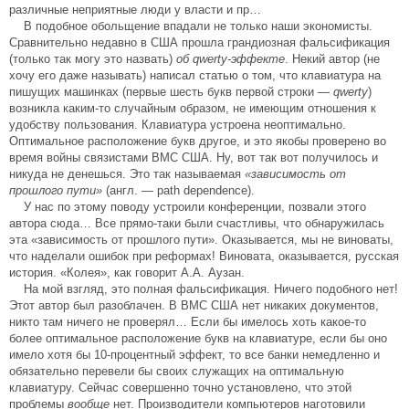
различные неприятные люди у власти и пр…
В подобное обольщение впадали не только наши экономисты.
Сравнительно недавно в США прошла грандиозная фальсификация
(только так могу это назвать)
об qwerty-эффекте
. Некий автор (не
хочу его даже называть) написал статью о том, что клавиатура на
пишущих машинках (первые шесть букв первой строки —
qwerty
)
возникла каким-то случайным образом, не имеющим отношения к
удобству пользования. Клавиатура устроена неоптимально.
Оптимальное расположение букв другое, и это якобы проверено во
время войны связистами ВМС США. Ну, вот так вот получилось и
никуда не денешься. Это так называемая
«зависимость от
прошлого пути»
(англ. — path dependence).
У нас по этому поводу устроили конференции, позвали этого
автора сюда… Все прямо-таки были счастливы, что обнаружилась
эта «зависимость от прошлого пути». Оказывается, мы не виноваты,
что наделали ошибок при реформах! Виновата, оказывается, русская
история. «Колея», как говорит А.А. Аузан.
На мой взгляд, это полная фальсификация. Ничего подобного нет!
Этот автор был разоблачен. В ВМС США нет никаких документов,
никто там ничего не проверял… Если бы имелось хоть какое-то
более оптимальное расположение букв на клавиатуре, если бы оно
имело хотя бы 10-процентный эффект, то все банки немедленно и
обязательно перевели бы своих служащих на оптимальную
клавиатуру. Сейчас совершенно точно установлено, что этой
проблемы
вообще
нет. Производители компьютеров наготовили