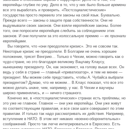
европейцы глубже по уму. Дело в то, что у них было
больше времени
все это выработать и проверить. «Постсоциалистические»
государства просто
перевели
эти законы на свой язык. Буквально.
Прежде всего — законы о защите прав собственности. Они не
выдумывали своих законов. Они взяли европейские законы. Более
того, они попросили европейцев
следить
за соблюдением этих
законов. И они получили за это
колоссальную
премию — их
признали
европейцами.
Вы говорите, что «они преодолели кризис». Это не совсем так.
Некоторые кризис не преодолели. В Болгарии не очень хорошее
положение, трясет Венгрию… Только о Чехии, можно говорить как о
чудо-стране, но это благодаря великому Вацлаву Клаусу,
нынешнему президенту. Он, как экономист, на голову выше всех. Он
ведь у себя в стране — главный «приватизатор», и тем не менее —
президент. Мы можем себе представить, чтобы А. Чубайса выбрали
президентом? Думаю, что не можем… В.Клаус показал, что все это
можно делать
иначе
, чем, например, у нас. В Чехии и ваучеры
широко применялись, и — ничего страшного.
Конечно же, в «постсоциалистических» странах есть проблемы, но
это уже не главное. Главное — они уже европейцы. Они уже живут
по соответствующим правилам, и все свои шаги совершают по этим
правилам. И только так надо рассматривать их действия. Например,
вступление в НАТО. В этом нет никаких «военно-оборонительных»
соображений. Просто так легче интегрироваться в Евросоюз. Есть