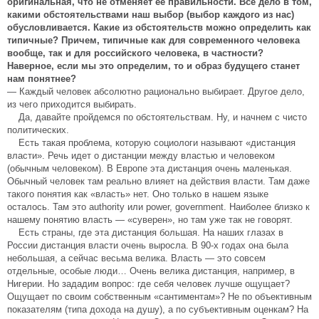
оригинальная, что не отменяет ее правильности. Все дело в том,
какими обстоятельствами наш выбор (выбор каждого из нас)
обусловливается. Какие из обстоятельств можно определить как
типичные? Причем, типичные как для современного человека
вообще, так и для российского человека, в частности?
Наверное, если мы это определим, то и образ будущего станет
нам понятнее?
— Каждый человек абсолютно рационально выбирает. Другое дело,
из чего приходится выбирать.
Да, давайте пройдемся по обстоятельствам. Ну, и начнем с чисто
политических.
Есть такая проблема, которую социологи называют «дистанция
власти». Речь идет о дистанции между властью и человеком
(обычным человеком). В Европе эта дистанция очень маленькая.
Обычный человек там реально влияет на действия власти. Там даже
такого понятия как «власть» нет. Оно только в нашем языке
осталось. Там это authority или power, government. Наиболее близко к
нашему понятию власть — «суверен», но там уже так не говорят.
Есть страны, где эта дистанция большая. На наших глазах в
России дистанция власти очень выросла. В 90-х годах она была
небольшая, а сейчас весьма велика. Власть — это совсем
отдельные, особые люди… Очень велика дистанция, например, в
Нигерии. Но зададим вопрос: где себя человек лучше ощущает?
Ощущает по своим собственным «сантиментам»? Не по объективным
показателям (типа дохода на душу), а по субъективным оценкам? На