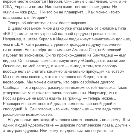
первом месте окажется Нигерия. Они самые счастливые. Они, а не
США, Европа и не мы. Нигериец живет сегодняшним днем. Не
убили — уже рад… Ничего он не планирует… Как можно что-то
планировать в Нигерии?
Теперь об обстоятельствах более широких.
В цивилизованном мире давно уже отказались от снобизма типа
«ВВП (в смысле «внутренний валовой продукт») решает все».
Например, в штате Керала в Индии люди живут значительно дольше,
чем в США, хотя разница в уровнях доходов на душу населения
гигантская. На это обратил внимание Амартия Сен, нобелевский
лауреат по экономике. Он по происхождению из Бангладеш — ему
виднее. Он написал замечательную книгу «Свобода как развитие».
Основное, на мой взгляд, в книге — вывод о том, что свободу
вообще нельзя считать каким-то изначально присущим качеством.
Мы не можем сказать, что этот человек свободен, а этот —
несвободен. Мы можем сказать, что один
свободнее
другого.
Свобода — это процесс расширения возможностей человека. Такое
утверждение мне кажется очень правильным. Например, мы в
России раньше не могли ездить за границу — теперь можем…
Расширение возможностей делает человека все свободней и
свободней. А. Сен говорит, что жить подольше — это ведь тоже
расширение возможностей.
Но удовольствия каждый человек может понимать по-своему. Для
одних людей удовольствие — широкие политические права, другие к
этому равнодушны. Или: кому-то удовольствие погулять по