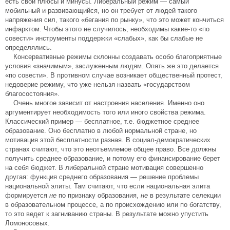
есть свои плюсы и минусы. Либеральный режим — самый
мобильный и развивающийся, но он требует от людей такого
напряжения сил, такого «бегания по рынку», что это может кончиться
инфарктом. Чтобы этого не случилось, необходимы какие-то «по
совести» инструменты поддержки «слабых», как бы слабые не
определялись.
Консервативные режимы склонны создавать особо благоприятные
условия «значимым», заслуженным людям. Опять же это делается
«по совести». В противном случае возникает общественный протест,
недоверие режиму, что уже нельзя назвать «государством
благосостояния».
Очень многое зависит от настроения населения. Именно оно
аргументирует необходимость того или иного свойства режима.
Классический пример — бесплатное, т.е. бюджетное среднее
образование. Оно бесплатно в любой нормальной стране, но
мотивация этой бесплатности разная. В социал-демократических
странах считают, что это неотъемлемое общее право. Все должны
получить среднее образование, и потому его финансирование берет
на себя бюджет. В либеральной стране мотивация совершенно
другая: функция среднего образования — решение проблемы
национальной элиты. Там считают, что если национальная элита
формируется
не
по признаку образования,
не
в результате селекции
в образовательном процессе, а по происхождению или по богатству,
то это ведет к загниванию страны. В результате можно упустить
Ломоносовых.