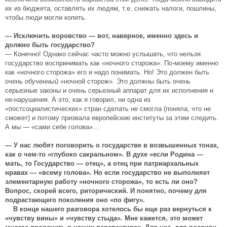
их из бюджета, оставлять их людям, т.е. снижать налоги, пошлины,
чтобы люди могли копить.
— Исключить воровство — вот, наверное, именно здесь и
должно быть государство?
— Конечно! Однако сейчас часто можно услышать, что нельзя
государство воспринимать как «ночного сторожа». По-моему именно
как «ночного сторожа» его и надо понимать. Но! Это должен быть
очень
обученный
«ночной сторож». Это должны быть очень
серьезные законы и очень серьезный аппарат для их исполнения и
не-нарушения. А это, как я говорил, ни одна из
«постсоциалистических» стран сделать не смогла (поняла, что не
сможет) и потому призвала европейские институты за этим следить.
А мы — «сами себе голова»…
— У нас любят поговорить о государстве в возвышенных тонах,
как о чем-то «глубоко сакральном». В духе «если Родина —
мать, то Государство — отец», а отец при патриархальных
нравах — «всему голова». Но если государство не выполняет
элементарную работу «ночного сторожа», то есть ли оно?
Вопрос, скорей всего, риторический. И понятно, почему для
подрастающего поколения оно «по фигу».
В конце нашего разговора хотелось бы еще раз вернуться к
«чувству вины» и «чувству стыда». Мне кажется, это может