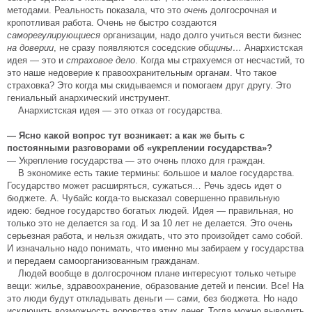
методами. Реальность показала, что это
очень
долгосрочная и
кропотливая работа. Очень не быстро создаются
саморегулирующиеся
организации, надо долго учиться вести бизнес
на доверии
, не сразу появляются соседские
общины…
Анархистская
идея — это и
страховое дело
. Когда мы страхуемся от несчастий, то
это наше недоверие к правоохранительным органам. Что такое
страховка? Это когда мы скидываемся и помогаем друг другу. Это
гениальный анархический инструмент.
Анархистская идея — это отказ от государства.
— Ясно какой вопрос тут возникает: а как же быть с
постоянными разговорами об «укреплении государства»?
— Укрепление государства — это очень плохо для граждан.
В экономике есть такие термины: большое и малое государства.
Государство может расширяться, сужаться… Речь здесь идет о
бюджете. А. Чубайс когда-то высказал совершенно правильную
идею: бедное государство богатых людей. Идея — правильная, но
только это не делается за год. И за 10 лет не делается. Это очень
серьезная работа, и нельзя ожидать, что это произойдет само собой.
И изначально надо понимать, что именно мы забираем у государства
и передаем самоорганизованным гражданам.
Людей вообще в долгосрочном плане интересуют только четыре
вещи: жилье, здравоохранение, образование детей и пенсии. Все! На
это люди будут откладывать деньги — сами, без бюджета. Но надо
исключить возможность воровства этих денег. Тогда можно выводить