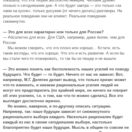
показала, что эта теория абсолютно неверна. Человек думает
только
о сегодняшнем дне. А что будет завтра — это только «за
чаем на кухне», только досужие (от нечего делать) разговоры. На
реальное поведение они не влияют. Реальное поведение
сиюминутно.
— Это для всех характерно или только для России?
— Абсолютно для всех. Для США, например, даже более, чем для
России.
Мы можем говорить, что это плохо или хорошо… Кстати, есть
такие взгляды, что это хорошо. Что это и есть развитие. А если бы
мы стали чего-то планировать, то так бы из пещер и не вышли.
— Это можно понять как бесполезность наших усилий по поводу
будущего. Что будет — то будет. Ничего от нас не зависит. Вот,
например, М.Г. Делягин делает вывод, что только кризис может
что-то изменить, и никакие рациональные усилия людей не
могут его предотвратить (по крайней мере, он ничего не говорит
об этих усилиях, т.е. о том, как что-то можно сделать). Все это
выглядит достаточно мрачно.
Но можно, наверное, и по-другому описать ситуацию.
Например, так: наше будущее зависит от сиюминутного
рационального выбора каждого. Насколько рационален будет
каждый из нас в своем сегодняшнем выборе, настолько
благоприятно будет наше будущее. Мысль в общем-то совсем не