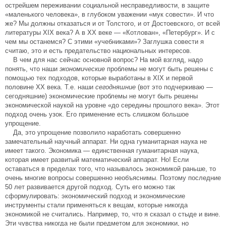
острейшем переживании социальной несправедливости, в защите
«маленького человека», в глубоком уважении «мук совести». И что
же? Мы должны отказаться и от Толстого, и от Достоевского, от всей
литературы XIX века? А в XX веке — «Котлован», «Петербург». И с
чем мы останемся? С этими «учебниками»? Заглушка совести я
считаю, это и есть предательство национальных интересов.
В чем для нас сейчас основной вопрос? На мой взгляд, надо
понять, что наши
экономические
проблемы не могут быть решены с
помощью тех подходов, которые выработаны в XIX и первой
половине XX века. Т.е. наши
сегодняшние
(вот это подчеркиваю —
сегодняшние) экономические проблемы не могут быть решены
экономической наукой на уровне «до середины прошлого века». Этот
подход очень узок. Его применение есть слишком большое
упрощение.
Да, это упрощение позволило наработать совершенно
замечательный научный аппарат. Ни одна гуманитарная наука не
имеет такого. Экономика — единственная гуманитарная наука,
которая имеет развитый математический аппарат. Но! Если
оставаться в пределах того, что называлось экономикой раньше, то
очень многие вопросы совершенно необъяснимы. Поэтому последние
50 лет развивается другой подход. Суть его можно так
сформулировать: экономический подход и экономические
инструменты стали применяться к вещам, которые никогда
экономикой не считались. Например, то, что я сказал о стыде и вине.
Эти чувства никогда не были предметом для экономики, но