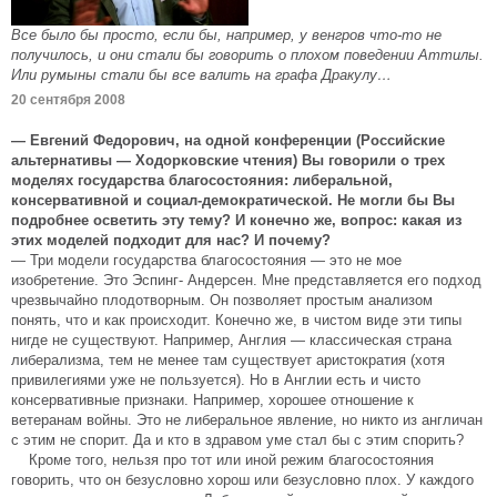
Все было бы просто, если бы, например, у венгров что-то не
получилось, и они стали бы говорить о плохом поведении Аттилы.
Или румыны стали бы все валить на графа Дракулу…
20 сентября 2008
— Евгений Федорович, на одной конференции (Российские
альтернативы — Ходорковские чтения) Вы говорили о трех
моделях государства благосостояния: либеральной,
консервативной и социал-демократической. Не могли бы Вы
подробнее осветить эту тему? И конечно же, вопрос: какая из
этих моделей подходит для нас? И почему?
— Три модели государства благосостояния — это не мое
изобретение. Это Эспинг- Андерсен. Мне представляется его подход
чрезвычайно плодотворным. Он позволяет простым анализом
понять, что и как происходит. Конечно же, в чистом виде эти типы
нигде не существуют. Например, Англия — классическая страна
либерализма, тем не менее там существует аристократия (хотя
привилегиями уже не пользуется). Но в Англии есть и чисто
консервативные признаки. Например, хорошее отношение к
ветеранам войны. Это не либеральное явление, но никто из англичан
с этим не спорит. Да и кто в здравом уме стал бы с этим спорить?
Кроме того, нельзя про тот или иной режим благосостояния
говорить, что он безусловно хорош или безусловно плох. У каждого