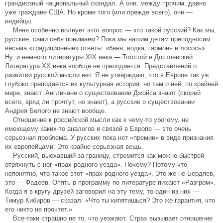
грандиозный национальный скандал. А они, между прочим, давно
уже граждане США. Но кроме того (или прежде всего), они —
индийцы.
Меня особенно волнует этот вопрос — кто такой русский? Как мы,
русские, сами себя понимаем? Пока мы нашим детям преподносим
весьма «традиционные» ответы: «баня, водка, гармонь и лосось».
Ну, и немного литературы XIX века — Толстой и Достоевский.
Литература XX века вообще не преподается. Представлений о
развитии русской мысли нет. Я не утверждаю, что в Европе так уж
глубоко преподается их культурная история, но там о ней, по крайней
мере, знают. Англичане о существовании Джойса знают (скорей
всего, вряд ли прочтут, но знают), а русские о существовании
Андрея Белого не знают вообще.
Отношение к российской мысли как к чему-то убогому, не
имеющему каких-то аналогов и связей в Европе — это очень
серьезная проблема. У русских пока нет «премии» в виде признания
их европейцами. Это крайне серьезная вещь.
Русский, выехавший за границу, стремится как можно быстрей
отряхнуть с ног «прах родного уезда». Почему? Потому что
непонятно, что такое этот «прах родного уезда». Это же не Бердяев,
это — Фадеев. Опять в программу по литературе пихают «Разгром».
Когда я в кругу друзей заговорил на эту тему, то один из них —
Тимур Кибиров — сказал: «Что ты кипятишься? Это же гарантия, что
его никто не прочтет.»
Все-таки страшно не то, что уезжают. Страх вызывает отношение