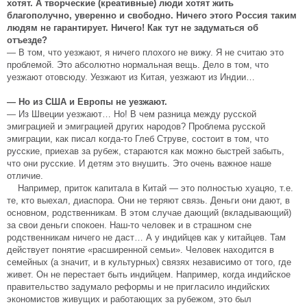
хотят. А творческие (креативные) люди хотят жить
благополучно, уверенно и свободно. Ничего этого Россия таким
людям не гарантирует. Ничего! Как тут не задуматься об
отъезде?
— В том, что уезжают, я ничего плохого не вижу. Я не считаю это
проблемой. Это абсолютно нормальная вещь. Дело в том, что
уезжают отовсюду. Уезжают из Китая, уезжают из Индии…
— Но из США и Европы не уезжают.
— Из Швеции уезжают… Но! В чем разница между русской
эмиграцией и эмиграцией других народов? Проблема русской
эмиграции, как писал когда-то Глеб Струве, состоит в том, что
русские, приехав за рубеж, стараются как можно быстрей забыть,
что они русские. И детям это внушить. Это очень важное наше
отличие.
Например, приток капитала в Китай — это полностью хуацяо, т.е.
те, кто выехал, диаспора. Они не теряют связь. Деньги они дают, в
основном, родственникам. В этом случае дающий (вкладывающий)
за свои деньги спокоен. Наш-то человек и в страшном сне
родственникам ничего не даст… А у индийцев как у китайцев. Там
действует понятие «расширенной семьи». Человек находится в
семейных (а значит, и в культурных) связях независимо от того, где
живет. Он не перестает быть индийцем. Например, когда индийское
правительство задумало реформы и не пригласило индийских
экономистов живущих и работающих за рубежом, это был