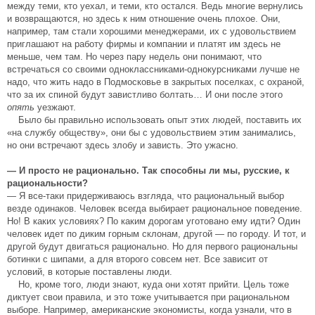
между теми, кто уехал, и теми, кто остался. Ведь многие вернулись
и возвращаются, но здесь к ним отношение очень плохое. Они,
например, там стали хорошими менеджерами, их с удовольствием
приглашают на работу фирмы и компании и платят им здесь не
меньше, чем там. Но через пару недель они понимают, что
встречаться со своими одноклассниками-однокурсниками лучше не
надо, что жить надо в Подмосковье в закрытых поселках, с охраной,
что за их спиной будут завистливо болтать… И они после этого
опять
уезжают.
Было бы правильно использовать опыт этих людей, поставить их
«на службу обществу», они бы с удовольствием этим занимались,
но они встречают здесь злобу и зависть. Это ужасно.
— И просто не рационально. Так способны ли мы, русские, к
рациональности?
— Я все-таки придерживаюсь взгляда, что рациональный выбор
везде одинаков. Человек всегда выбирает рациональное поведение.
Но! В каких условиях? По каким дорогам уготовано ему идти? Один
человек идет по диким горным склонам, другой — по городу. И тот, и
другой будут двигаться рационально. Но для первого рациональны
ботинки с шипами, а для второго совсем нет. Все зависит от
условий, в которые поставлены люди.
Но, кроме того, люди знают, куда они хотят прийти. Цель тоже
диктует свои правила, и это тоже учитывается при рациональном
выборе. Например, американские экономисты, когда узнали, что в