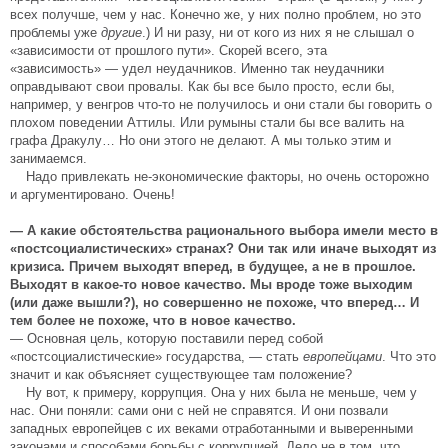
всех получше, чем у нас. Конечно же, у них полно проблем, но это
проблемы уже
другие
.) И ни разу, ни от кого из них я не слышал о
«зависимости от прошлого пути». Скорей всего, эта
«зависимость» — удел неудачников. Именно так неудачники
оправдывают свои провалы. Как бы все было просто, если бы,
например, у венгров что-то не получилось и они стали бы говорить о
плохом поведении Аттилы. Или румыны стали бы все валить на
графа Дракулу… Но они этого не делают. А мы только этим и
занимаемся.
Надо привлекать не-экономические факторы, но очень осторожно
и аргументировано. Очень!
— А какие обстоятельства рационального выбора имели место в
«постсоциалистических» странах? Они так или иначе выходят из
кризиса. Причем выходят вперед, в будущее, а не в прошлое.
Выходят в какое-то новое качество. Мы вроде тоже выходим
(или даже вышли?), но совершенно не похоже, что вперед… И
тем более не похоже, что в новое качество.
— Основная цель, которую поставили перед собой
«постсоциалистические» государства, — стать
европейцами
. Что это
значит и как объясняет существующее там положение?
Ну вот, к примеру, коррупция. Она у них была не меньше, чем у
нас. Они поняли: сами они с ней не справятся. И они позвали
западных европейцев с их веками отработанными и выверенными
законами и способами борьбы с коррупцией. Дело не в том, что