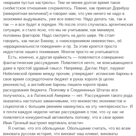
«маршем пустых кастрюль». Тем не менее долгое время такое
снобистское отношение сохранялось. Помню, как приехал Дорнбуш
(невероятная величина!) и говорил нам, что уже ничего не надо в
экономике выдумывать, уже все известно. Надо делать так, так и
так — и все будет в порядке. Но после этого случилась аргентинская
ситуация, и стало ясно, что мы не учитываем, как минимум,
половины факторов. Надо смотреть на дело шире. Не стоит
говорить, как писал Беккер, о «неискоренимом невежестве», об
«иррациональности поведения» и пр. За этим кроется просто
недостаток нашего понимания. Многое просто не учитывается.
Есть, конечно, и другая крайность — появляются совершенно
фантастические рассуждения. Появляется нечто, не вписывающееся
даже в простой здравый смысл. Например, Даглас Норт, лауреат
Нобелевской премии между прочим, утверждает: испанские бароны в
свое время сосредоточили бюджет в руках короля (в целях
реконкисты), а английские бароны лишили короля права
расходования бюджета.
Поэтому
в Соединенных Штатах все
получилось, а в Латинской Америки — нет. Рассуждения такого рода
оказались настолько заманчивыми, что множество экономистов и
социологов с большим рвением накинулись на эту «интересность». И
я почти каждую неделю читаю рассуждения о том, что «у нас не
появляется конкурентный автомобиль
потому
, что в свое время
Иван Грозный выстроил вертикаль власти».
Я считаю, что это
обольщение
. Обольщение считать, что во всем
виновата русская история, что виноват наш климат, виноваты