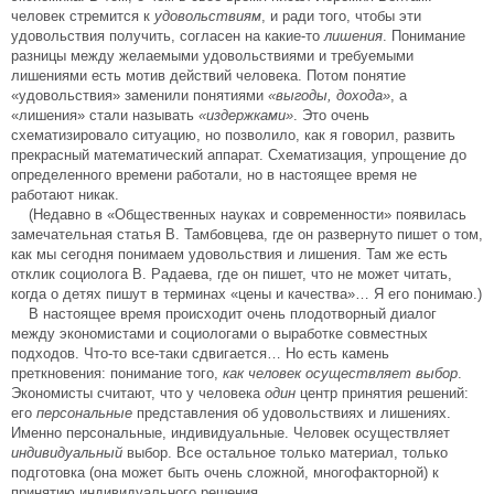
человек стремится к
удовольствиям
, и ради того, чтобы эти
удовольствия получить, согласен на какие-то
лишения
. Понимание
разницы между желаемыми удовольствиями и требуемыми
лишениями есть мотив действий человека. Потом понятие
«удовольствия» заменили понятиями
«выгоды, дохода»
, а
«лишения» стали называть
«издержками»
. Это очень
схематизировало ситуацию, но позволило, как я говорил, развить
прекрасный математический аппарат. Схематизация, упрощение до
определенного времени работали, но в настоящее время не
работают никак.
(Недавно в «Общественных науках и современности» появилась
замечательная статья В. Тамбовцева, где он развернуто пишет о том,
как мы сегодня понимаем удовольствия и лишения. Там же есть
отклик социолога В. Радаева, где он пишет, что не может читать,
когда о детях пишут в терминах «цены и качества»… Я его понимаю.)
В настоящее время происходит очень плодотворный диалог
между экономистами и социологами о выработке совместных
подходов. Что-то все-таки сдвигается… Но есть камень
преткновения: понимание того,
как человек осуществляет выбор
.
Экономисты считают, что у человека
один
центр принятия решений:
его
персональные
представления об удовольствиях и лишениях.
Именно персональные, индивидуальные. Человек осуществляет
индивидуальный
выбор. Все остальное только материал, только
подготовка (она может быть очень сложной, многофакторной) к
принятию индивидуального решения.