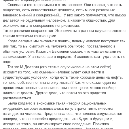
Социологи как-то размыты в этом вопросе. Они говорят, что есть
общество, есть общественные ценности, есть много различных
внешних мнений и соображений… У них как-то получается, что выбор
делается не отдельным человеком, а какой-то общностью. Для
экономистов это совершенно неприемлемо.
Такое различие сохраняется. Экономисты в данном случае являются
такими жесткими кантианцами.
Когда сегодня мы пытаемся понять, почему человек поступает так
или так, то мы смотрим на
человека обычного
, поставленного в
обычные условия. Кажется Бьюкенен сказал, что «мы ангелами не
занимаемся». У ангелов все в порядке. И экономистам туда лезть не
надо.
Тот же М.Делягин (его статья опубликована на этом сайте)
исходит из того, как обычный человек будет себя вести в
существующих условиях: когда есть такие хорошие цены на нефть,
то чего, собственно, «на стенку лезть»? Как мне сказал один из
правительственных чиновников, при таких ценах можно вообще
ничего не делать. Другое дело, что потом за это придется
расплачиваться…
Была когда-то в экономике такая «теория рациональных
ожиданий», которая основывалась на ультра-оптимистических
взглядах на человека. Предполагалось, что человек задумывается
наперед, что он способен предвидеть, что будет в будущем и,
исходя из этого, он оптимизирует свое поведение. Практика