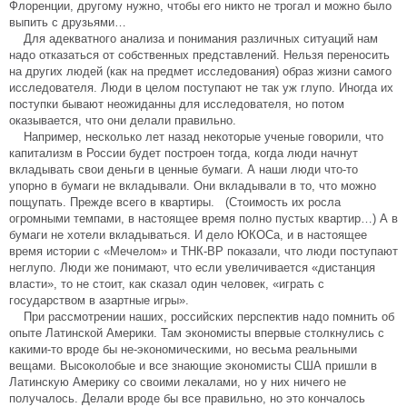
Флоренции, другому нужно, чтобы его никто не трогал и можно было
выпить с друзьями…
Для адекватного анализа и понимания различных ситуаций нам
надо отказаться от собственных представлений. Нельзя переносить
на других людей (как на предмет исследования) образ жизни самого
исследователя. Люди в целом поступают не так уж глупо. Иногда их
поступки бывают неожиданны для исследователя, но потом
оказывается, что они делали правильно.
Например, несколько лет назад некоторые ученые говорили, что
капитализм в России будет построен тогда, когда люди начнут
вкладывать свои деньги в ценные бумаги. А наши люди что-то
упорно в бумаги не вкладывали. Они вкладывали в то, что можно
пощупать. Прежде всего в квартиры. (Стоимость их росла
огромными темпами, в настоящее время полно пустых квартир…) А в
бумаги не хотели вкладываться. И дело ЮКОСа, и в настоящее
время истории с «Мечелом» и ТНК-ВР показали, что люди поступают
неглупо. Люди же понимают, что если увеличивается «дистанция
власти», то не стоит, как сказал один человек, «играть с
государством в азартные игры».
При рассмотрении наших, российских перспектив надо помнить об
опыте Латинской Америки. Там экономисты впервые столкнулись с
какими-то вроде бы не-экономическими, но весьма реальными
вещами. Высоколобые и все знающие экономисты США пришли в
Латинскую Америку со своими лекалами, но у них ничего не
получалось. Делали вроде бы все правильно, но это кончалось