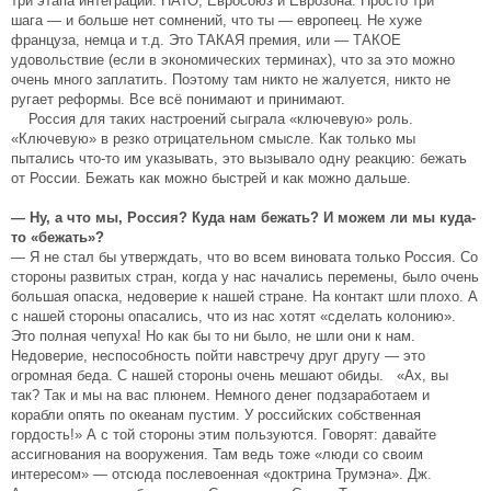
три этапа интеграции: НАТО, Евросоюз и Еврозона. Просто три
шага — и больше нет сомнений, что ты — европеец. Не хуже
француза, немца и т.д. Это ТАКАЯ премия, или — ТАКОЕ
удовольствие (если в экономических терминах), что за это можно
очень много заплатить. Поэтому там никто не жалуется, никто не
ругает реформы. Все всё понимают и принимают.
Россия для таких настроений сыграла «ключевую» роль.
«Ключевую» в резко отрицательном смысле. Как только мы
пытались что-то им указывать, это вызывало одну реакцию: бежать
от России. Бежать как можно быстрей и как можно дальше.
— Ну, а что мы, Россия? Куда нам бежать? И можем ли мы куда-
то «бежать»?
— Я не стал бы утверждать, что во всем виновата только Россия. Со
стороны развитых стран, когда у нас начались перемены, было очень
большая опаска, недоверие к нашей стране. На контакт шли плохо. А
с нашей стороны опасались, что из нас хотят «сделать колонию».
Это полная чепуха! Но как бы то ни было, не шли они к нам.
Недоверие, неспособность пойти навстречу друг другу — это
огромная беда. С нашей стороны очень мешают обиды. «Ах, вы
так? Так и мы на вас плюнем. Немного денег подзаработаем и
корабли опять по океанам пустим. У российских собственная
гордость!» А с той стороны этим пользуются. Говорят: давайте
ассигнования на вооружения. Там ведь тоже «люди со своим
интересом» — отсюда послевоенная «доктрина Трумэна». Дж.