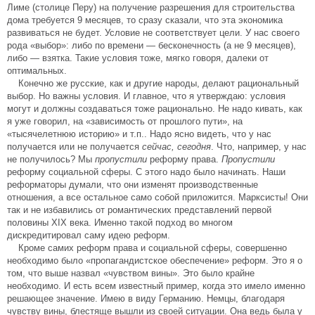
Лиме (столице Перу) на получение разрешения для строительства
дома требуется 9 месяцев, то сразу сказали, что эта экономика
развиваться не будет. Условие не соответствует цели. У нас своего
рода «выбор»: либо по времени — бесконечность (а не 9 месяцев),
либо — взятка. Такие условия тоже, мягко говоря, далеки от
оптимальных.
Конечно же русские, как и другие народы, делают рациональный
выбор. Но важны условия. И главное, что я утверждаю: условия
могут и должны создаваться тоже рационально. Не надо кивать, как
я уже говорил, на «зависимость от прошлого пути», на
«тысячелетнюю историю» и т.п.. Надо ясно видеть, что у нас
получается или не получается
сейчас, сегодня
. Что, например, у нас
не получилось? Мы
пропустили
реформу права.
Пропустили
реформу социальной сферы. С этого надо было начинать. Наши
реформаторы думали, что они изменят производственные
отношения, а все остальное само собой приложится. Марксисты! Они
так и не избавились от романтических представлений первой
половины XIX века. Именно такой подход во многом
дискредитировал саму идею реформ.
Кроме самих реформ права и социальной сферы, совершенно
необходимо было «пропагандистское обеспечение» реформ. Это я о
том, что выше назвал «чувством вины». Это было крайне
необходимо. И есть всем известный пример, когда это имело именно
решающее значение. Имею в виду Германию. Немцы, благодаря
чувству вины, блестяще вышли из своей ситуации. Она ведь была у