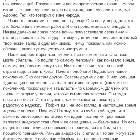
них ужасающей. Разрушенная и всеми презираемая страна… Народ-
изгой… Но они слушали не ура-патриотов, они слушали таких, как
Адорно. Тех, кто говорил о вине народа.
Я много с немцами говорил на эту тему. Они все утверждали, что
это была очень тяжелая работа. И она продолжалась очень долго.
Немцы далеко не сразу после войны почувствовали свою вину и
стали развиваться. Благодаря этому чувству они получили огромный
творческий заряд и сделали рывок. Немцы показали, как можно
сделать
, какие тут существуют инструменты…
Наши реформаторы тоже имели такие возможности. Они тоже
могли
сделать
. Но пошли по самому легкому и, как показало время,
самому непродуктивному пути. Но это не значит, что на нашей
стране надо ставить крест. Ничего подобного! Подрастает новое
поколение. Оно
совсем
другое. Совсем другие люди. У них большая
«дистанция власти» не вызывает негативных чувств (как у моего
поколения), поскольку им эта власть «по барабану». Для них это
лишь некоторые условия, которые им малоинтересны. Они туда
просто не лезут. И это внушает, как мне кажется, некоторую
радостную надежду. «Пофигизм», на мой взгляд, в настоящее время
хорошее
явление. Почему? Потому, что я глубоко убежден, что
самой плодотворной политической идеей последних трех веков
является
анархистская идея
и ее сердцевина —
безначалие
. Но есть
существенное отличие современного понимания этой идеи от
прошлого понимания. Раньше анархисты считали, что они могут все
быстро сделать с помощью «бомбы», т.е. насильственными