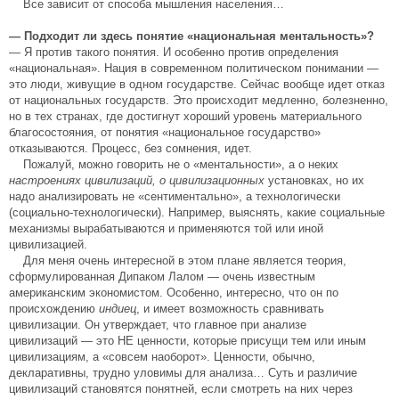
Все зависит от способа мышления населения…
— Подходит ли здесь понятие «национальная ментальность»?
— Я против такого понятия. И особенно против определения
«национальная». Нация в современном политическом понимании —
это люди, живущие в одном государстве. Сейчас вообще идет отказ
от национальных государств. Это происходит медленно, болезненно,
но в тех странах, где достигнут хороший уровень материального
благосостояния, от понятия «национальное государство»
отказываются. Процесс, без сомнения, идет.
Пожалуй, можно говорить не о «ментальности», а о неких
настроениях цивилизаций, о цивилизационных
установках, но их
надо анализировать не «сентиментально», а технологически
(социально-технологически). Например, выяснять, какие социальные
механизмы вырабатываются и применяются той или иной
цивилизацией.
Для меня очень интересной в этом плане является теория,
сформулированная Дипаком Лалом — очень известным
американским экономистом. Особенно, интересно, что он по
происхождению
индиец
, и имеет возможность сравнивать
цивилизации. Он утверждает, что главное при анализе
цивилизаций — это НЕ ценности, которые присущи тем или иным
цивилизациям, а «совсем наоборот». Ценности, обычно,
декларативны, трудно уловимы для анализа… Суть и различие
цивилизаций становятся понятней, если смотреть на них через