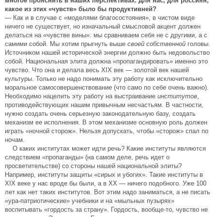
многое прояснить в наших перспективах. Для нас, для россиян,
какое из этих «чувств» было бы продуктивней?
— Как и в случае с «моделями благосостояния», в чистом виде
ничего не существует, но изначальный смысловой акцент должен
делаться на «чувстве вины»: мы сравниваем себя не с другими, а с
самими собой. Мы хотим прыгнуть выше
своей собственной
головы.
Источником нашей исторической энергии должно быть недовольство
собой. Национальная элита должна «пропагандировать» именно это
чувство. Что она и делала весь XIX век — золотой век нашей
культуры. Только не надо понимать эту работу как исключительно
моральное самосовершенствование (что само по себе очень важно).
Необходимо нацелить эту работу на выстраивание
институтов
,
противодействующих нашим привычным несчастьям. В частности,
нужно создать очень серьезную законодательную базу, создать
механизм ее исполнения. В этом механизме основную роль должен
играть «ночной сторож». Нельзя допускать, чтобы «сторож» спал по
ночам.
О каких институтах может идти речь? Какие институты являются
следствием «пропаганды» (на самом деле, речь идет о
просветительстве) со стороны нашей национальной элиты?
Например, институты защиты «сирых и убогих». Такие институты в
XIX веке у нас вроде бы были, а в XX — ничего подобного. Уже 100
лет как нет таких институтов. Вот этим надо заниматься, а не писать
«ура-патриотические» учебники и на «мыльных пузырях»
воспитывать «гордость за страну». Гордость, вообще-то, чувство не