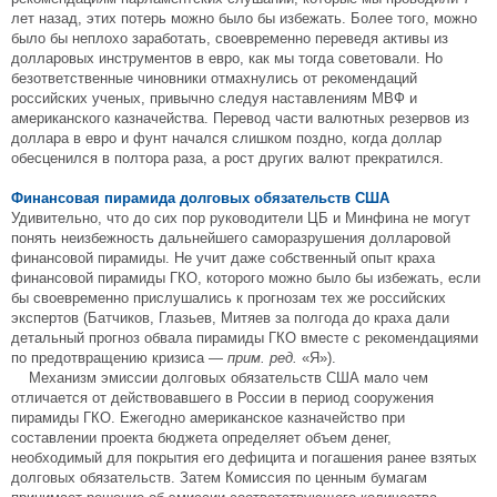
лет назад, этих потерь можно было бы избежать. Более того, можно
было бы неплохо заработать, своевременно переведя активы из
долларовых инструментов в евро, как мы тогда советовали. Но
безответственные чиновники отмахнулись от рекомендаций
российских ученых, привычно следуя наставлениям МВФ и
американского казначейства. Перевод части валютных резервов из
доллара в евро и фунт начался слишком поздно, когда доллар
обесценился в полтора раза, а рост других валют прекратился.
Финансовая пирамида долговых обязательств США
Удивительно, что до сих пор руководители ЦБ и Минфина не могут
понять неизбежность дальнейшего саморазрушения долларовой
финансовой пирамиды. Не учит даже собственный опыт краха
финансовой пирамиды ГКО, которого можно было бы избежать, если
бы своевременно прислушались к прогнозам тех же российских
экспертов (Батчиков, Глазьев, Митяев за полгода до краха дали
детальный прогноз обвала пирамиды ГКО вместе с рекомендациями
по предотвращению кризиса —
прим. ред.
«Я»).
Механизм эмиссии долговых обязательств США мало чем
отличается от действовавшего в России в период сооружения
пирамиды ГКО. Ежегодно американское казначейство при
составлении проекта бюджета определяет объем денег,
необходимый для покрытия его дефицита и погашения ранее взятых
долговых обязательств. Затем Комиссия по ценным бумагам