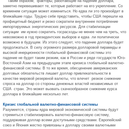
Таким образом, факторы, работающие на падение доллара,
заметно перевешивают те, которые работают на его укрепление. Со
временем ситуация может измениться. Но едва ли это произойдет в
ближайшие годы. Трудно себе представить, чтобы США перешли на
профицитный бюджет и резко сократили внутреннее потребление
импортируемых энергетических ресурсов. Для стабилизации
ситуации им нужно сократить госрасходы не менее чем на треть, что
невозможно в год президентских выборов и едва ли политически
возможно в будущем. Из этого следует, что падение доллара будет
продолжаться. В силу огромного размера долларовой пирамиды и
высокой инерционности глобальной финансовой системы это
падение не будет таким резким, как в России и ряде государств Юго-
Восточной Азии на предыдущем этапе кризиса глобальной валютно-
финансовой системы. В то же время, обесценение американских
долговых обязательств лишает доллар привлекательности в
качестве мировой резервной валюты, что влечет резкое снижение
спроса на доллар со стороны денежных властей независимых от
США стран. Это может вызвать скачкообразное снижение курса
доллара в ближайшие несколько лет.
Кризис глобальной валютно-финансовой системы
Разумеется, страны ядра мировой экономической системы будут
стремиться стабилизировать валютно-финансовую систему,
поддерживая доллар всеми доступными средствами. Европейский
союз и Япония жестко привязаны к доллару своими валютными