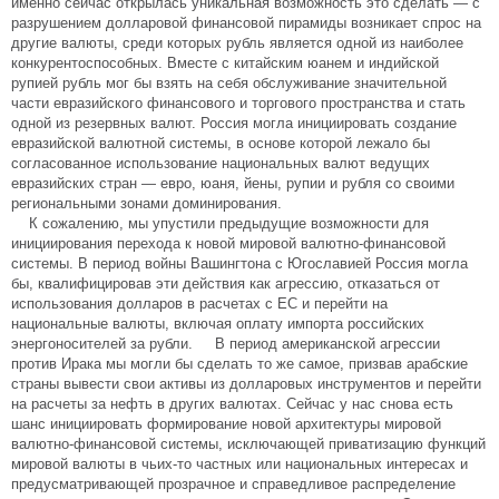
именно сейчас открылась уникальная возможность это сделать — с
разрушением долларовой финансовой пирамиды возникает спрос на
другие валюты, среди которых рубль является одной из наиболее
конкурентоспособных. Вместе с китайским юанем и индийской
рупией рубль мог бы взять на себя обслуживание значительной
части евразийского финансового и торгового пространства и стать
одной из резервных валют. Россия могла инициировать создание
евразийской валютной системы, в основе которой лежало бы
согласованное использование национальных валют ведущих
евразийских стран — евро, юаня, йены, рупии и рубля со своими
региональными зонами доминирования.
К сожалению, мы упустили предыдущие возможности для
инициирования перехода к новой мировой валютно-финансовой
системы. В период войны Вашингтона с Югославией Россия могла
бы, квалифицировав эти действия как агрессию, отказаться от
использования долларов в расчетах с ЕС и перейти на
национальные валюты, включая оплату импорта российских
энергоносителей за рубли. В период американской агрессии
против Ирака мы могли бы сделать то же самое, призвав арабские
страны вывести свои активы из долларовых инструментов и перейти
на расчеты за нефть в других валютах. Сейчас у нас снова есть
шанс инициировать формирование новой архитектуры мировой
валютно-финансовой системы, исключающей приватизацию функций
мировой валюты в чьих-то частных или национальных интересах и
предусматривающей прозрачное и справедливое распределение