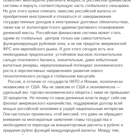
позволяет многократно увеличить мощность российской финансовой
системы и вернуть соответствующую часть глобального сеньоража.
Но для этого нужно отвязать эмиссию российской валюты от
приобретения иностранной и отказаться от замораживания
государственных доходов в иностранных долговых обязательствах,
также как от волюнтаристского административного планирования
денежной массы. Российская финансовая система может стать
одним из глобальных центров только как самостоятельно
функционирующая рублевая зона, а не как придаток американской
ФРС или европейского рынка. И для этого сегодня есть все
необходимые предпосылки: устойчивое высокое положительное
сальдо платежного баланса, значительные, даже избыточные
валютные резервы, нереализованный потенциал экономического
роста в перспективных направлениях развития нового
технологического уклада в глобальном масштабе.
Россия, в отличие от государств НАТО и Японии, политически
независима от США. Мы не зависим от США и экономически —
удельный вес торгово-экономического оборота с ними не превышает
10 процентов. Но почему-то наши денежные власти ведут себя как
филиал американского казначейства, поддерживая доллар всей
мощью российской экономики в ущерб национальным интересам.
Они настолько прониклись этой миссией, что даже не обращают
внимания на многократные заявления главы государства о
необходимости перехода на внешнеторговые расчеты в рублях и
придания рублю функций международной валюты. Между тем,