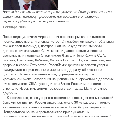
Нашим денежным властям пора очнуться от долларового гипноза и
выполнить, наконец, президентские решения в отношении
перевода рубля в разряд мировых валют
1 октября 2008
Происходящий обвал мирового финансового рынка не является
неожиданностью для специалистов. О неизбежном крахе глобальной
финансовой пирамиды, построенной на безудержной эмиссии
долговых обязательств США, много и давно писали известные
экономисты и политики (в том числе Ларуш и Тененбаум в США,
Глазьев, Григорьев, Кобяков, Хазин в России). Но, как известно, нет
пророка в своем Отечестве. Российские денежные власти упорно
вкладывали национальные резервы в поддержку обреченного
доллара. На многочисленные предупреждения экспертов о
чрезмерном риске накопления национальных сбережений в долговых
обязательствах США руководители Банка России меланхолично
отвечали: «Весь мир держит резервы в долларах. Мы что, умнее
других?».
К сожалению, из-за упорного нежелания наших денежных властей
быть умнее других, Россия лишилась около 30 млрд. долл. только
на падении курса национальной валюты. Если бы руководители
Центрального банка и правительства прислушались к
рекомендациям парламентских слушаний, которые мы проводили 7