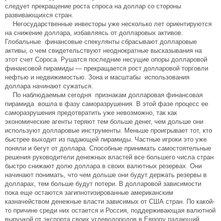
следует прекращение роста спроса на доллар со стороны
развивающихся стран.
Негосударственные инвесторы уже несколько лет ориентируются
на снижение доллара, избавляясь от долларовых активов.
Глобальные финансовые спекулянты сбрасывают долларовые
активы, о чем свидетельствуют неоднократные высказывания на
этот счет Сороса. Рушатся последние несущие опоры долларовой
финансовой пирамиды — прекращается рост долларовой торговли
нефтью и недвижимостью. Зона и масштабы использования
доллара начинают сужаться.
По наблюдаемым сегодня признакам долларовая финансовая
пирамида вошла в фазу саморазрушения. В этой фазе процесс ее
саморазрушения предотвратить уже невозможно, так как
экономические агенты теряют тем больше денег, чем дольше они
используют долларовые инструменты. Меньше проигрывает тот, кто
быстрее выходит из падающей пирамиды. Частные игроки это уже
поняли и бегут от доллара. Способные принимать самостоятельные
решения руководители денежных властей все большего числа стран
быстро снижают долю доллара в своих валютных резервах. Они
начинают понимать, что чем дольше они будут держать резервы в
долларах, тем больше будут потери. В долларовой зависимости
пока еще остаются загипнотизированные американским
казначейством денежные власти зависимых от США стран. По какой-
то причине среди них остается и Россия, поддерживающая валютной
выручкой от экспорта своих углеводородов в Европу падающий