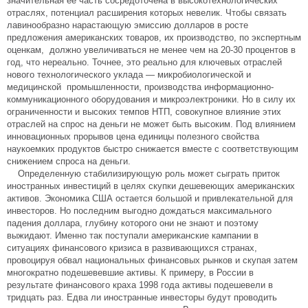
значительная ее часть сосредоточена в высокотехнологических
отраслях, потенциал расширения которых невелик. Чтобы связать
лавинообразно нарастающую эмиссию долларов в росте
предложения американских товаров, их производство, по экспертным
оценкам, должно увеличиваться не менее чем на 20-30 процентов в
год, что нереально. Точнее, это реально для ключевых отраслей
нового технологического уклада — микробиологической и
медицинской промышленности, производства информационно-
коммуникационного оборудования и микроэлектроники. Но в силу их
ограниченности и высоких темпов НТП, совокупное влияние этих
отраслей на спрос на деньги не может быть высоким. Под влиянием
инновационных прорывов цена единицы полезного свойства
наукоемких продуктов быстро снижается вместе с соответствующим
снижением спроса на деньги.
Определенную стабилизирующую роль может сыграть приток
иностранных инвестиций в целях скупки дешевеющих американских
активов. Экономика США остается большой и привлекательной для
инвесторов. Но последним выгодно дождаться максимального
падения доллара, глубину которого они не знают и поэтому
выжидают. Именно так поступали американские кампании в
ситуациях финансового кризиса в развивающихся странах,
провоцируя обвал национальных финансовых рынков и скупая затем
многократно подешевевшие активы. К примеру, в России в
результате финансового краха 1998 года активы подешевели в
тридцать раз. Едва ли иностранные инвесторы будут проводить