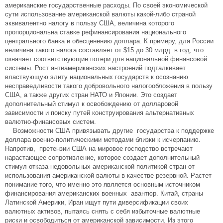
американские государственные расходы. По своей экономической
сути использование американской валюты какой-либо страной
эквивалентно налогу в пользу США, величина которого
пропорциональна ставке рефинансирования национального
центрального банка и обесценению доллара. К примеру, для России
величина такого налога составляет от $15 до 30 млрд. в год, что
означает соответствующие потери для национальной финансовой
системы. Рост антиамериканских настроений подталкивает
властвующую элиту национальных государств к осознанию
несправедливости такого добровольного налогообложения в пользу
США, а также других стран НАТО и Японии. Это создает
дополнительный стимул к освобождению от долларовой
зависимости и поиску путей конструирования альтернативных
валютно-финансовых систем.
Возможности США привязывать другие государства к поддержке
доллара военно-политическими методами близки к исчерпанию.
Напротив, претензии США на мировое господство встречают
нарастающее сопротивление, которое создает дополнительный
стимул отказа недовольных американской политикой стран от
использования американской валюты в качестве резервной. Растет
понимание того, что именно это является основным источником
финансирования американских военных авантюр. Китай, страны
Латинской Америки, Иран ищут пути диверсификации своих
валютных активов, пытаясь снять с себя избыточные валютные
риски и освободиться от американской зависимости. Из этого