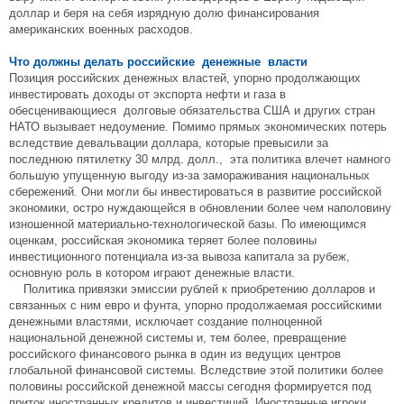
доллар и беря на себя изрядную долю финансирования
американских военных расходов.
Что должны делать российские денежные власти
Позиция российских денежных властей, упорно продолжающих
инвестировать доходы от экспорта нефти и газа в
обесценивающиеся долговые обязательства США и других стран
НАТО вызывает недоумение. Помимо прямых экономических потерь
вследствие девальвации доллара, которые превысили за
последнюю пятилетку 30 млрд. долл., эта политика влечет намного
большую упущенную выгоду из-за замораживания национальных
сбережений. Они могли бы инвестироваться в развитие российской
экономики, остро нуждающейся в обновлении более чем наполовину
изношенной материально-технологической базы. По имеющимся
оценкам, российская экономика теряет более половины
инвестиционного потенциала из-за вывоза капитала за рубеж,
основную роль в котором играют денежные власти.
Политика привязки эмиссии рублей к приобретению долларов и
связанных с ним евро и фунта, упорно продолжаемая российскими
денежными властями, исключает создание полноценной
национальной денежной системы и, тем более, превращение
российского финансового рынка в один из ведущих центров
глобальной финансовой системы. Вследствие этой политики более
половины российской денежной массы сегодня формируется под
приток иностранных кредитов и инвестиций. Иностранные игроки