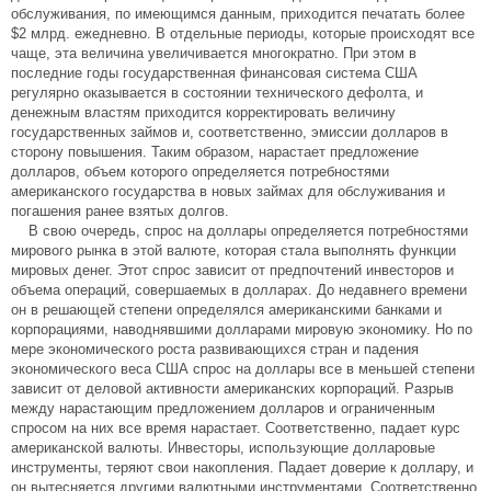
обслуживания, по имеющимся данным, приходится печатать более
$2 млрд. ежедневно. В отдельные периоды, которые происходят все
чаще, эта величина увеличивается многократно. При этом в
последние годы государственная финансовая система США
регулярно оказывается в состоянии технического дефолта, и
денежным властям приходится корректировать величину
государственных займов и, соответственно, эмиссии долларов в
сторону повышения. Таким образом, нарастает предложение
долларов, объем которого определяется потребностями
американского государства в новых займах для обслуживания и
погашения ранее взятых долгов.
В свою очередь, спрос на доллары определяется потребностями
мирового рынка в этой валюте, которая стала выполнять функции
мировых денег. Этот спрос зависит от предпочтений инвесторов и
объема операций, совершаемых в долларах. До недавнего времени
он в решающей степени определялся американскими банками и
корпорациями, наводнявшими долларами мировую экономику. Но по
мере экономического роста развивающихся стран и падения
экономического веса США спрос на доллары все в меньшей степени
зависит от деловой активности американских корпораций. Разрыв
между нарастающим предложением долларов и ограниченным
спросом на них все время нарастает. Соответственно, падает курс
американской валюты. Инвесторы, использующие долларовые
инструменты, теряют свои накопления. Падает доверие к доллару, и
он вытесняется другими валютными инструментами. Соответственно