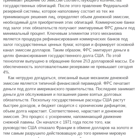
принимает решение об эмиссии соответствующего количества
государственных облигаций. После этого правление Федеральной
резервной системы, которое наполовину состоит из тех же
принимающих решения лиц, определяет объем денежной эмиссии,
необходимый для приобретения этих облигаций. Коммерческие банки
под залог этих обязательств получают эмитируемые ФРС деньги под
минимальный процент. Ключевым элементом этого механизма
является процедура рефинансирования коммерческих банков под
залог государственных ценных бумаг, которая и формирует основной
канал эмиссии долларов. Таким образом, ФРС эмитирует деньги в
целях финансирования государственного долга США. По этой
технологии выпущено в обращение более 2\\3 долларовой массы. Ее
обеспеченность золотовалютными резервами не превышает сегодня
4%.
Как нетрудно догадаться, описанный выше механизм денежной
эмиссии является типичной финансовой пирамидой. ФРС печатает
деньги под долги американского правительства. Последнее занимает
деньги для обслуживания и погашения ранее взятых долговых
обязательств. Поскольку государственные расходы США растут
быстрее доходов, и бюджет сводится с хроническим дефицитом,
объем долга нарастает. Соответственно, нарастает и денежная
эмиссия. Это процесс с ускорением, напоминающий движение
снежной лавины. Он начался с 1971 года после того, как
руководство США отказало Франции в обмене долларов на золото и
тем самым разрушило действовавшую до того времени мировую