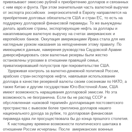
привязывают эмиссию рублей к приобретению долларов и связанных
с ним евро и фунта. При этом значительная часть валютной выручки
от экспорта российских энергоносителей в Европу направляется на
приобретение долговых обязательств США и стран ЕС, то есть на
поддержку долларовой финансовой пирамиды. То же вынуждены
делать арабские страны, экспортирующие нефть за доллары и
накапливающие валютную выручку на счетах американских и
европейских банков. Оккупация американцами Ирака стала для них
наглядным уроком наказания за неподчинение этому правилу. По
имеющимся данным, намерения руководства Саудовской Аравии
диверсифицировать свои валютные резервы были жестко
остановлены угрозами в отношении правящей семьи,
приватизировавшей полуостров при покровительстве США.
Удерживая контроль за валютно-денежной политикой России,
арабских стран-экспортеров нефти, навязывая использование
доллара в качестве резервной валюты своим союзникам по НАТО, а
также Китаю и другим государствам Юго-Восточной Азии, США
имеют возможность наращивания долларовой эмиссии. Но эта
возможность не безгранична. Если бы не распад СССР и
обусловленная «шоковой терапией» долларизация постсоветского
пространства с вывозом более триллиона долларов нашего
национального дохода за рубеж, то долларовая финансовая
пирамида едва ли просуществовала бы до конца прошлого столетия.
К настоящему времени возможности политического шантажа в
отношении России исчерпаны. После американских военных