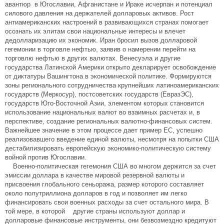
авантюр в Югославии, Афганистане и Ираке исчерпан и потенциал
силового давления на держателей долларовых активов. Рост
антиамериканских настроений в развивающихся странах помогает
осознать их элитам свои национальные интересы и влечет
дедолларизацию их экономик. Иран бросил вызов долларовой
гегемонии в торговле нефтью, заявив о намерении перейти на
торговлю нефтью в других валютах. Венесуэла и другие
государства Латинской Америки открыто декларирует освобождение
от диктатуры Вашингтона в экономической политике. Формируются
зоны регионального сотрудничества крупнейших латиноамериканских
государств (Меркосур), постсоветских государств (ЕвразЭС),
государств Юго-Восточной Азии, элементом которых становится
использование национальных валют во взаимных расчетах и, в
перспективе, создание региональных валютно-финансовых систем.
Важнейшее значение в этом процессе дает пример ЕС, успешно
реализовавшего введение единой валюты, несмотря на попытки США
дестабилизировать европейскую экономико-политическую систему
войной против Югославии.
Военно-политическая гегемония США во многом держится за счет
эмиссии доллара в качестве мировой резервной валюты и
присвоения глобального сеньоража, размер которого составляет
около полутриллиона долларов в год и позволяет им легко
финансировать свои военных расходы за счет остального мира. В
той мере, в которой другие страны используют доллар и
долларовые финансовые инструменты, они безвозмездно кредитуют