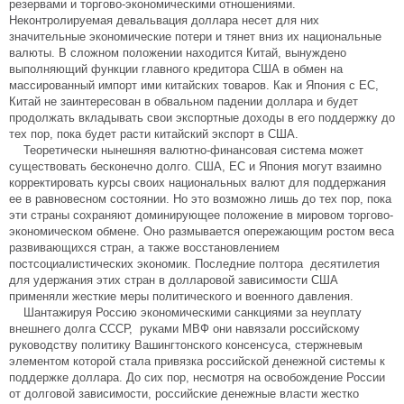
резервами и торгово-экономическими отношениями.
Неконтролируемая девальвация доллара несет для них
значительные экономические потери и тянет вниз их национальные
валюты. В сложном положении находится Китай, вынуждено
выполняющий функции главного кредитора США в обмен на
массированный импорт ими китайских товаров. Как и Япония с ЕС,
Китай не заинтересован в обвальном падении доллара и будет
продолжать вкладывать свои экспортные доходы в его поддержку до
тех пор, пока будет расти китайский экспорт в США.
Теоретически нынешняя валютно-финансовая система может
существовать бесконечно долго. США, ЕС и Япония могут взаимно
корректировать курсы своих национальных валют для поддержания
ее в равновесном состоянии. Но это возможно лишь до тех пор, пока
эти страны сохраняют доминирующее положение в мировом торгово-
экономическом обмене. Оно размывается опережающим ростом веса
развивающихся стран, а также восстановлением
постсоциалистических экономик. Последние полтора десятилетия
для удержания этих стран в долларовой зависимости США
применяли жесткие меры политического и военного давления.
Шантажируя Россию экономическими санкциями за неуплату
внешнего долга СССР, руками МВФ они навязали российскому
руководству политику Вашингтонского консенсуса, стержневым
элементом которой стала привязка российской денежной системы к
поддержке доллара. До сих пор, несмотря на освобождение России
от долговой зависимости, российские денежные власти жестко