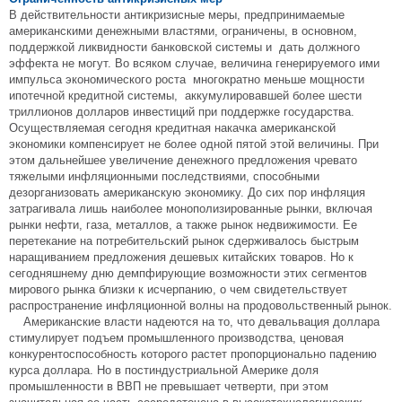
В действительности антикризисные меры, предпринимаемые
американскими денежными властями, ограничены, в основном,
поддержкой ликвидности банковской системы и дать должного
эффекта не могут. Во всяком случае, величина генерируемого ими
импульса экономического роста многократно меньше мощности
ипотечной кредитной системы, аккумулировавшей более шести
триллионов долларов инвестиций при поддержке государства.
Осуществляемая сегодня кредитная накачка американской
экономики компенсирует не более одной пятой этой величины. При
этом дальнейшее увеличение денежного предложения чревато
тяжелыми инфляционными последствиями, способными
дезорганизовать американскую экономику. До сих пор инфляция
затрагивала лишь наиболее монополизированные рынки, включая
рынки нефти, газа, металлов, а также рынок недвижимости. Ее
перетекание на потребительский рынок сдерживалось быстрым
наращиванием предложения дешевых китайских товаров. Но к
сегодняшнему дню демпфирующие возможности этих сегментов
мирового рынка близки к исчерпанию, о чем свидетельствует
распространение инфляционной волны на продовольственный рынок.
Американские власти надеются на то, что девальвация доллара
стимулирует подъем промышленного производства, ценовая
конкурентоспособность которого растет пропорционально падению
курса доллара. Но в постиндустриальной Америке доля
промышленности в ВВП не превышает четверти, при этом