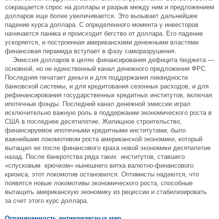
сокращается спрос на доллары и разрыв между ним и предложением
долларов еще более увеличивается. Это вызывает дальнейшее
падение курса доллара. С определенного момента у инвесторов
начинается паника и происходит бегство от доллара. Его падение
ускоряется, и построенная американскими денежными властями
финансовая пирамида вступает в фазу саморазрушения.
Эмиссия долларов в целях финансирования дефицита бюджета —
основной, но не единственный канал денежного предложения ФРС.
Последняя печатает деньги и для поддержания ликвидности
банковской системы, и для кредитования сезонных расходов, и для
рефинансирования государственных кредитных институтов, включая
ипотечные фонды. Последний канал денежной эмиссии играл
исключительно важную роль в поддержании экономического роста в
США в последнее десятилетие. Жилищное строительство,
финансируемое ипотечными кредитными институтами, было
важнейшим локомотивом роста американской экономики, который
вытащил ее после финансового краха новой экономики десятилетие
назад. После банкротства ряда таких институтов, ставшего
«спусковым крючком» нынешнего витка валютно-финансового
кризиса, этот локомотив остановился. Оптимисты надеются, что
появятся новые локомотивы экономического роста, способные
вытащить американскую экономику из рецессии и стабилизировать
за счет этого курс доллара.
Ограниченность антикризисных мер