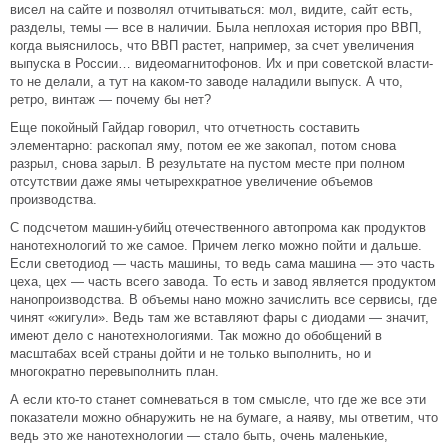
висел на сайте и позволял отчитываться: мол, видите, сайт есть,
разделы, темы — все в наличии. Была неплохая история про ВВП,
когда выяснилось, что ВВП растет, например, за счет увеличения
выпуска в России… видеомагнитофонов. Их и при советской власти-
то не делали, а тут на каком-то заводе наладили выпуск. А что,
ретро, винтаж — почему бы нет?
Еще покойный Гайдар говорил, что отчетность составить
элементарно: раскопал яму, потом ее же закопал, потом снова
разрыл, снова зарыл. В результате на пустом месте при полном
отсутствии даже ямы четырехкратное увеличение объемов
производства.
С подсчетом машин-убийц отечественного автопрома как продуктов
нанотехнологий то же самое. Причем легко можно пойти и дальше.
Если светодиод — часть машины, то ведь сама машина — это часть
цеха, цех — часть всего завода. То есть и завод является продуктом
нанопроизводства. В объемы нано можно зачислить все сервисы, где
чинят «жигули». Ведь там же вставляют фары с диодами — значит,
имеют дело с нанотехнологиями. Так можно до обобщений в
масштабах всей страны дойти и не только выполнить, но и
многократно перевыполнить план.
А если кто-то станет сомневаться в том смысле, что где же все эти
показатели можно обнаружить не на бумаге, а наяву, мы ответим, что
ведь это же нанотехнологии — стало быть, очень маленькие,