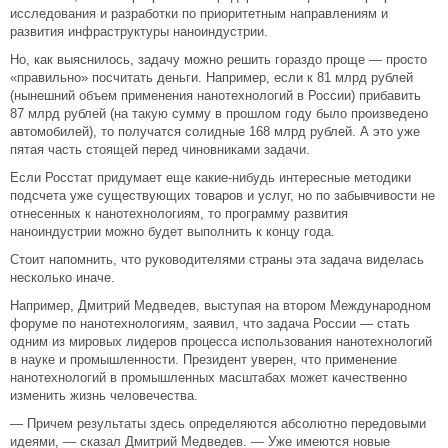
исследования и разработки по приоритетным направлениям и
развития инфраструктуры наноиндустрии.
Но, как выяснилось, задачу можно решить гораздо проще — просто
«правильно» посчитать деньги. Например, если к 81 млрд рублей
(нынешний объем применения нанотехнологий в России) прибавить
87 млрд рублей (на такую сумму в прошлом году было произведено
автомобилей), то получатся солидные 168 млрд рублей. А это уже
пятая часть стоящей перед чиновниками задачи.
Если Росстат придумает еще какие-нибудь интересные методики
подсчета уже существующих товаров и услуг, но по забывчивости не
отнесенных к нанотехнологиям, то программу развития
наноиндустрии можно будет выполнить к концу года.
Стоит напомнить, что руководителями страны эта задача виделась
несколько иначе.
Например, Дмитрий Медведев, выступая на втором Международном
форуме по нанотехнологиям, заявил, что задача России — стать
одним из мировых лидеров процесса использования нанотехнологий
в науке и промышленности. Президент уверен, что применение
нанотехнологий в промышленных масштабах может качественно
изменить жизнь человечества.
— Причем результаты здесь определяются абсолютно передовыми
идеями, — сказал Дмитрий Медведев. — Уже имеются новые