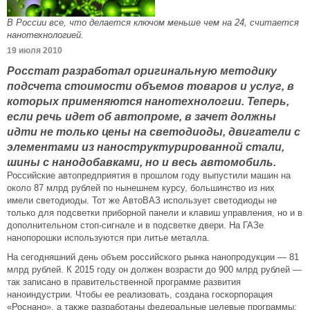
В России все, что делается ключом меньше чем на 24, считается
нанотехнологией.
19 июля 2010
Росстат разработал оригинальную методику
подсчета стоимости объемов товаров и услуг, в
которых применяются нанотехнологии. Теперь,
если речь идет об автопроме, в зачет должны
идти не только цены на светодиоды, двигатели с
элементами из наноструктурированной стали,
шины с нанодобавками, но и весь автомобиль.
Российские автопредприятия в прошлом году выпустили машин на
около 87 млрд рублей по нынешнем курсу, большинство из них
имели светодиоды. Тот же АвтоВАЗ использует светодиоды не
только для подсветки приборной панели и клавиш управления, но и в
дополнительном стоп-сигнале и в подсветке двери. На ГАЗе
нанопорошки используются при литье металла.
На сегодняшний день объем российского рынка нанопродукции — 81
млрд рублей. К 2015 году он должен возрасти до 900 млрд рублей —
так записано в правительственной программе развития
наноиндустрии. Чтобы ее реализовать, создана госкорпорация
«Роснано», а также разработаны федеральные целевые программы: