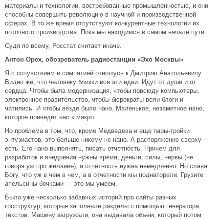
материалы и технологии, востребованные промышленностью, и они
способны совершить революцию в научной и производственной
сферах. В то же время отсутствуют конкурентные технологии их
поточного производства. Пока мы находимся в самом начале пути.
Судя по всему, Росстат считает иначе.
Антон Орех, обозреватель радиостанции «Эхо Москвы»
Я с сочувствием и симпатией отношусь к Дмитрию Анатольевичу.
Видно же, что человеку близки все эти идеи. Идут от души и от
сердца. Чтобы была модернизация, чтобы повсюду компьютеры,
электронное правительство, чтобы бюрократы вели блоги и
чатились. И чтобы везде было нано. Маленькое, незаметное нано,
которое приведет нас к макро.
Но проблема в том, что, кроме Медведева и еще пары-тройки
энтузиастов, это больше никому не нано. А распоряжение сверху
есть. Его нано выполнять, писать отчетность. Причем для
разработок и внедрения нужны время, деньги, силы, нервы (не
говоря уж про желание), а отчетность нужна немедленно. Но слава
Богу, что уж в чем в чем, а в отчетности мы поднаторели. Грузите
апельсины бочками — это мы умеем.
Было уже несколько забавных историй про сайты разных
госструктур, которые заполняли разделы с помощью генератора
текстов. Машину загружали, она выдавала объем, который потом