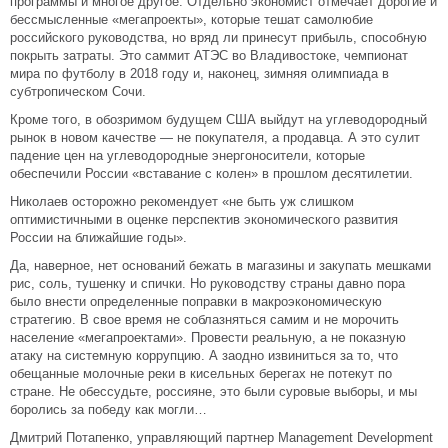
программы и многое другое. Отдельно экономист отмечает дорогие и
бессмысленные «мегапроекты», которые тешат самолюбие
российского руководства, но вряд ли принесут прибыль, способную
покрыть затраты. Это саммит АТЭС во Владивостоке, чемпионат
мира по футболу в 2018 году и, наконец, зимняя олимпиада в
субтропическом Сочи.
Кроме того, в обозримом будущем США выйдут на углеводородный
рынок в новом качестве — не покупателя, а продавца. А это сулит
падение цен на углеводородные энергоносители, которые
обеспечили России «вставание с колен» в прошлом десятилетии.
Николаев осторожно рекомендует «не быть уж слишком
оптимистичными в оценке перспектив экономического развития
России на ближайшие годы».
Да, наверное, нет оснований бежать в магазины и закупать мешками
рис, соль, тушенку и спички. Но руководству страны давно пора
было внести определенные поправки в макроэкономическую
стратегию. В свое время не соблазняться самим и не морочить
население «мегапроектами». Провести реальную, а не показную
атаку на системную коррупцию. А заодно извиниться за то, что
обещанные молочные реки в кисельных берегах не потекут по
стране. Не обессудьте, россияне, это были суровые выборы, и мы
боролись за победу как могли…
Дмитрий Потапенко, управляющий партнер Management Development