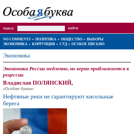
поиск:
NO COMMENTS
ПОЛИТИКА
ОБЩЕСТВО
ВЫБОРЫ
ЭКОНОМИКА
КОРРУПЦИЯ
СУД
ОСОБОЕ ПИСЬМО
Экономика
Экономика России медленно, но верно приближается к
рецессии
Владислав ПОЛЯНСКИЙ,
«Особая буква»
Нефтяные реки не гарантируют кисельные
берега