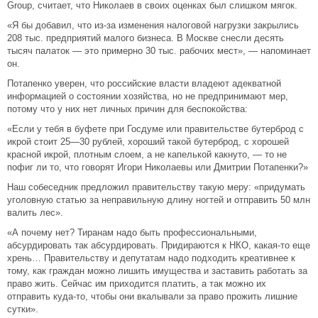
Group, считает, что Николаев в своих оценках был слишком мягок.
«Я бы добавил, что из-за изменения налоговой нагрузки закрылись
208 тыс. предприятий малого бизнеса. В Москве снесли десять
тысяч палаток — это примерно 30 тыс. рабочих мест», — напоминает
он.
Потапенко уверен, что российские власти владеют адекватной
информацией о состоянии хозяйства, но не предпринимают мер,
потому что у них нет личных причин для беспокойства:
«Если у тебя в буфете при Госдуме или правительстве бутерброд с
икрой стоит 25—30 рублей, хороший такой бутерброд, с хорошей
красной икрой, плотным слоем, а не капелькой какнуто, — то не
пофиг ли то, что говорят Игори Николаевы или Дмитрии Потапенки?»
Наш собеседник предложил правительству такую меру: «придумать
уголовную статью за неправильную длину ногтей и отправить 50 млн
валить лес».
«А почему нет? Тиранам надо быть профессиональными,
абсурдировать так абсурдировать. Придираются к НКО, какая-то еще
хрень… Правительству и депутатам надо подходить креативнее к
тому, как граждан можно лишить имущества и заставить работать за
право жить. Сейчас им приходится платить, а так можно их
отправить куда-то, чтобы они вкалывали за право прожить лишние
сутки».