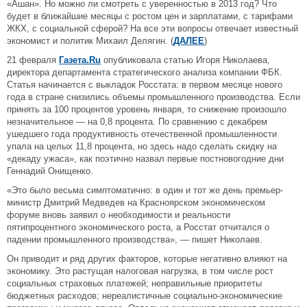
«Ашан». Но можно ли смотреть с уверенностью в 2013 год? Что
будет в ближайшие месяцы с ростом цен и зарплатами, с тарифами
ЖКХ, с социальной сферой? На все эти вопросы отвечает известный
экономист и политик Михаил Делягин. (
ДАЛЕЕ
)
21 февраля
Газета.Ru
опубликовала статью Игоря Николаева,
директора департамента стратегического анализа компании ФБК.
Статья начинается с выкладок Росстата: в первом месяце нового
года в стране снизились объемы промышленного производства. Если
принять за 100 процентов уровень января, то снижение произошло
незначительное — на 0,8 процента. По сравнению с декабрем
ушедшего года продуктивность отечественной промышленности
упала на целых 11,8 процента, но здесь надо сделать скидку на
«декаду ужаса», как поэтично назвал первые постновогодние дни
Геннадий Онищенко.
«Это было весьма симптоматично: в один и тот же день премьер-
министр Дмитрий Медведев на Красноярском экономическом
форуме вновь заявил о необходимости и реальности
пятипроцентного экономического роста, а Росстат отчитался о
падении промышленного производства», — пишет Николаев.
Он приводит и ряд других факторов, которые негативно влияют на
экономику. Это растущая налоговая нагрузка, в том числе рост
социальных страховых платежей; неправильные приоритеты
бюджетных расходов; нереалистичные социально-экономические