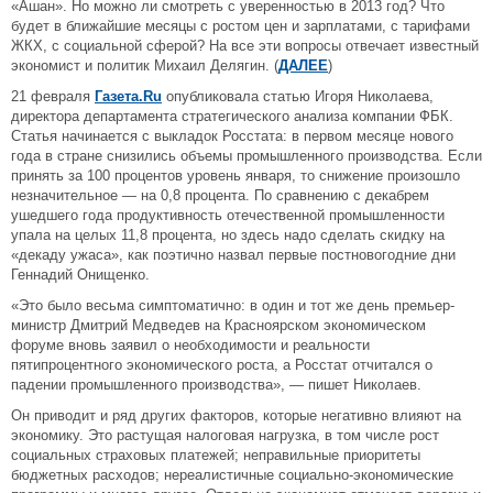
«Ашан». Но можно ли смотреть с уверенностью в 2013 год? Что
будет в ближайшие месяцы с ростом цен и зарплатами, с тарифами
ЖКХ, с социальной сферой? На все эти вопросы отвечает известный
экономист и политик Михаил Делягин. (
ДАЛЕЕ
)
21 февраля
Газета.Ru
опубликовала статью Игоря Николаева,
директора департамента стратегического анализа компании ФБК.
Статья начинается с выкладок Росстата: в первом месяце нового
года в стране снизились объемы промышленного производства. Если
принять за 100 процентов уровень января, то снижение произошло
незначительное — на 0,8 процента. По сравнению с декабрем
ушедшего года продуктивность отечественной промышленности
упала на целых 11,8 процента, но здесь надо сделать скидку на
«декаду ужаса», как поэтично назвал первые постновогодние дни
Геннадий Онищенко.
«Это было весьма симптоматично: в один и тот же день премьер-
министр Дмитрий Медведев на Красноярском экономическом
форуме вновь заявил о необходимости и реальности
пятипроцентного экономического роста, а Росстат отчитался о
падении промышленного производства», — пишет Николаев.
Он приводит и ряд других факторов, которые негативно влияют на
экономику. Это растущая налоговая нагрузка, в том числе рост
социальных страховых платежей; неправильные приоритеты
бюджетных расходов; нереалистичные социально-экономические