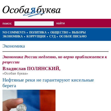
поиск:
NO COMMENTS
ПОЛИТИКА
ОБЩЕСТВО
ВЫБОРЫ
ЭКОНОМИКА
КОРРУПЦИЯ
СУД
ОСОБОЕ ПИСЬМО
Экономика
Экономика России медленно, но верно приближается к
рецессии
Владислав ПОЛЯНСКИЙ,
«Особая буква»
Нефтяные реки не гарантируют кисельные
берега