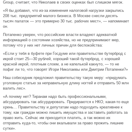
Group, считает, что Николаев в своих оценках был слишком мягок.
«Я бы добавил, что из-за изменения налоговой нагрузки закрылись
208 тыс. предприятий малого бизнеса. В Москве снесли десять
тысяч палаток — это примерно 30 тыс. рабочих мест», — напоминает
он.
Потапенко уверен, что российские власти владеют адекватной
информацией о состоянии хозяйства, но не предпринимают мер,
потому что у них нет личных причин для беспокойства:
«Если у тебя в буфете при Госдуме или правительстве бутерброд с
икрой стоит 25—30 рублей, хороший такой бутерброд, с хорошей
красной икрой, плотным слоем, а не капелькой какнуто, — то не
пофиг ли то, что говорят Игори Николаевы или Дмитрии Потапенки?»
Наш собеседник предложил правительству такую меру: «придумать
уголовную статью за неправильную длину ногтей и отправить 50 млн
валить лес».
«А почему нет? Тиранам надо быть профессиональными,
абсурдировать так абсурдировать. Придираются к НКО, какая-то еще
хрень… Правительству и депутатам надо подходить креативнее к
тому, как граждан можно лишить имущества и заставить работать за
право жить. Сейчас им приходится платить, а так можно их
отправить куда-то, чтобы они вкалывали за право прожить лишние
сутки».