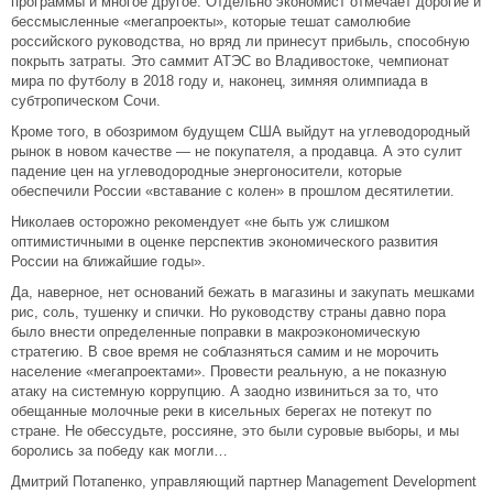
программы и многое другое. Отдельно экономист отмечает дорогие и
бессмысленные «мегапроекты», которые тешат самолюбие
российского руководства, но вряд ли принесут прибыль, способную
покрыть затраты. Это саммит АТЭС во Владивостоке, чемпионат
мира по футболу в 2018 году и, наконец, зимняя олимпиада в
субтропическом Сочи.
Кроме того, в обозримом будущем США выйдут на углеводородный
рынок в новом качестве — не покупателя, а продавца. А это сулит
падение цен на углеводородные энергоносители, которые
обеспечили России «вставание с колен» в прошлом десятилетии.
Николаев осторожно рекомендует «не быть уж слишком
оптимистичными в оценке перспектив экономического развития
России на ближайшие годы».
Да, наверное, нет оснований бежать в магазины и закупать мешками
рис, соль, тушенку и спички. Но руководству страны давно пора
было внести определенные поправки в макроэкономическую
стратегию. В свое время не соблазняться самим и не морочить
население «мегапроектами». Провести реальную, а не показную
атаку на системную коррупцию. А заодно извиниться за то, что
обещанные молочные реки в кисельных берегах не потекут по
стране. Не обессудьте, россияне, это были суровые выборы, и мы
боролись за победу как могли…
Дмитрий Потапенко, управляющий партнер Management Development