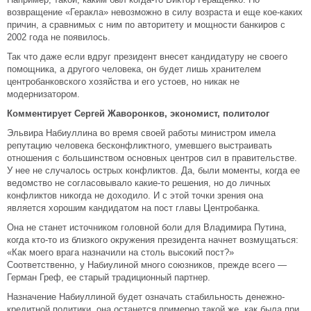
возвращение «Геракла» невозможно в силу возраста и еще кое-каких
причин, а сравнимых с ним по авторитету и мощности банкиров с
2002 года не появилось.
Так что даже если вдруг президент внесет кандидатуру не своего
помощника, а другого человека, он будет лишь хранителем
центробанковского хозяйства и его устоев, но никак не
модернизатором.
Комментирует Сергей Жаворонков, экономист, политолог
Эльвира Набиуллина во время своей работы министром имела
репутацию человека бесконфликтного, умевшего выстраивать
отношения с большинством основных центров сил в правительстве.
У нее не случалось острых конфликтов. Да, были моменты, когда ее
ведомство не согласовывало какие-то решения, но до личных
конфликтов никогда не доходило. И с этой точки зрения она
является хорошим кандидатом на пост главы Центробанка.
Она не станет источником головной боли для Владимира Путина,
когда кто-то из близкого окружения президента начнет возмущаться:
«Как моего врага назначили на столь высокий пост?»
Соответственно, у Набиулиной много союзников, прежде всего —
Герман Греф, ее старый традиционный партнер.
Назначение Набиуллиной будет означать стабильность денежно-
кредитной политики, она останется примерно такой же, как была при