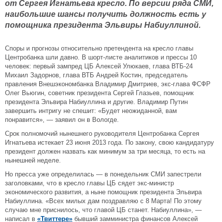
от Сергея Игнатьева кресло. По версии ряда СМИ,
наибольшие шансы получить должность есть у
помощника президента Эльвиры Набиуллиной.
Споры и прогнозы относительно претендента на кресло главы
Центробанка шли давно. В шорт-листе аналитиков и прессы 10
человек: первый зампред ЦБ Алексей Улюкаев, глава ВТБ-24
Михаил Задорнов, глава ВТБ Андрей Костин, председатель
правления Внешэкономбанка Владимир Дмитриев, экс-глава ФСФР
Олег Вьюгин, советник президента Сергей Глазьев, помощник
президента Эльвира Набиуллина и другие. Владимир Путин
завершить интригу не спешит: «Будет неожиданной, вам
понравится», — заявил он в Вологде.
Срок полномочий нынешнего руководителя Центробанка Сергея
Игнатьева истекает 23 июня 2013 года. По закону, свою кандидатуру
президент должен назвать как минимум за три месяца, то есть на
нынешней неделе.
Но пресса уже определилась — в понедельник СМИ запестрели
заголовками, что в кресло главы ЦБ сядет экс-министр
экономического развития, а ныне помощник президента Эльвира
Набиуллина. «Всех милых дам поздравляю с 8 Марта! По этому
случаю мне приснилось, что главой ЦБ станет. Набиуллина», —
написал в
«Твиттере»
бывший замминистра финансов Алексей