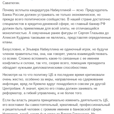
Саватюгин.
Почему всплыла кандидатура Набиуллиной — ясно. Председатель
Банка России должен устраивать не только экономическое, но
прежде всего политическое сообщество. В нашей стране достаточно
специалистов в кредитно-денежной сфере, но главный банкир РФ
должен быть приемлемым для всей элиты, не отличающейся
монолитностью. А озвученные ранее фигуры от Сергея Глазьева до
Алексея Кудрина таковыми не являлись, представляя определенные
кланы.
Безусловно, и Эльвира Набиуллина не одиночный игрок, но будучи
членом правительства, она, как говорят, умела взаимодействовать
со всеми. Сложно вспомнить какие-то связанные с ее именем
конфликты и склоки, так что, скорее всего, помощник президента
обладает нужными дипломатическими способностями.
Несмотря на то что политику ЦБ в последнее время критиковали
очень жестко, особенно за меры, направленные на сдерживание
инфляции, вряд ли Кремлю вдруг понадобился совсем уж другой
Центробанк. А значит, кресло его главы должен занимать не
реформатор, а гибкий управленец, и не более того.
Если бы власть решила принципиально изменить деятельность ЦБ,
его возглавил бы самостоятельный, креативный, профессиональный
и решительный человек с громким именем в банковской сфере.
Например, такой, каким был когда-то Виктор Геращенко. Но