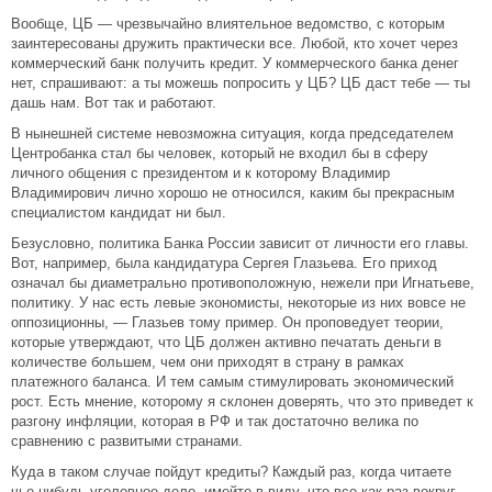
Вообще, ЦБ — чрезвычайно влиятельное ведомство, с которым
заинтересованы дружить практически все. Любой, кто хочет через
коммерческий банк получить кредит. У коммерческого банка денег
нет, спрашивают: а ты можешь попросить у ЦБ? ЦБ даст тебе — ты
дашь нам. Вот так и работают.
В нынешней системе невозможна ситуация, когда председателем
Центробанка стал бы человек, который не входил бы в сферу
личного общения с президентом и к которому Владимир
Владимирович лично хорошо не относился, каким бы прекрасным
специалистом кандидат ни был.
Безусловно, политика Банка России зависит от личности его главы.
Вот, например, была кандидатура Сергея Глазьева. Его приход
означал бы диаметрально противоположную, нежели при Игнатьеве,
политику. У нас есть левые экономисты, некоторые из них вовсе не
оппозиционны, — Глазьев тому пример. Он проповедует теории,
которые утверждают, что ЦБ должен активно печатать деньги в
количестве большем, чем они приходят в страну в рамках
платежного баланса. И тем самым стимулировать экономический
рост. Есть мнение, которому я склонен доверять, что это приведет к
разгону инфляции, которая в РФ и так достаточно велика по
сравнению с развитыми странами.
Куда в таком случае пойдут кредиты? Каждый раз, когда читаете
чье-нибудь уголовное дело, имейте в виду, что все как раз вокруг