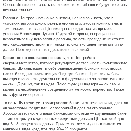
Сергее Игнатьеве. То есть если какие-то колебания и будут, то очень
незначительные.
Говоря о Центральном банке в целом, нельзя забывать, что в
условиях авторитарного режима его независимость номинальна, в
том смысле, что глава ЦБ никогда не пойдет против прямого
указания Владимира Путина. С другой стороны, операционная
независимость у него вполне реальна, то есть президент не станет
ему каждодневно звонить и говорить, сколько денег печатать и так
далее. Поэтому пост этот достаточно значимый.
Кроме того, очень важно понимать, что Центробанк —
сверхминистерство, которое регулирует деятельность коммерческих
банков. ЦБ совмещает в себе одновременно функции миротворца,
который создает нормативную базу для банков. Причем эта база
выведена из сферы деятельности федерального законодательства
— как ЦБ решит, так и будет. Плюс функции надзора — он сам и
карает за несоблюдение созданного им же нормотворчества. Также
есть функции сервиса.
То есть ЦБ кредитует коммерческие банки, и от него зависит, даст ли
он залоговый кредит или беззалоговый и даст ли его вообще.
Хорошо известно, что наша банковская система — крупнейшие банки
— имеет доступ к «дешевым» кредитным деньгам ЦБ, который дает
под 6—8 процентов годовых. Причем тут же эти деньги выдаются
банками в виде кредитов под 20—25 процентов.