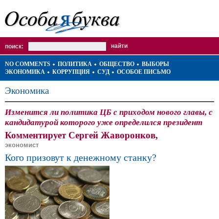
поиск:
NO COMMENTS
ПОЛИТИКА
ОБЩЕСТВО
ВЫБОРЫ
ЭКОНОМИКА
КОРРУПЦИЯ
СУД
ОСОБОЕ ПИСЬМО
Экономика
Изменится ли политика ЦБ с приходом нового главы, с
кандидатурой которого уже определился президент
Комментирует Сергей Жаворонков,
экономист
Кого призовут к денежному станку?