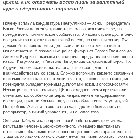
целом, а не отвечать всего лишь за валютный
курс и сдерживание инфляции?
Почему всплыла кандидатура Набиуллиной — ясно. Председатель
Банка России должен устраивать не только экономическое, но
прежде всего политическое сообщество. В нашей стране достаточно
специалистов в кредитно-денежной сфере, но главный банкир РФ
должен быть приемлемым для всей элиты, не отличающейся
монолитностью. А озвученные ранее фигуры от Сергея Глазьева до
Алексея Кудрина таковыми не являлись, представляя определенные
кланы. Безусловно, и Эльвира Набиуллина не одиночный игрок. Но
будучи членом правительства, она, как говорят, умела
взаимодействовать со всеми. Сложно вспомнить какие-то связанные
с ее именем конфликты и склоки, так что, скорее всего, помощник
президента обладает нужными дипломатическими способностями.
Несмотря на то что политику ЦБ в последнее время критиковали
очень жестко, особенно за меры, направленные на сдерживание
инфляции, вряд ли Кремлю вдруг понадобился совсем уж другой
Центробанк. А значит, кресло его главы должен был занять не
реформатор, а гибкий управленец, и не более того.
Эльвира Набиуллина во время своей работы министром имела
репутацию человека бесконфликтного, умевшего выстраивать
отношения с большинством основных центров сил в правительстве.
У нее не случалось острых конфликтов. Да, были моменты, когда ее