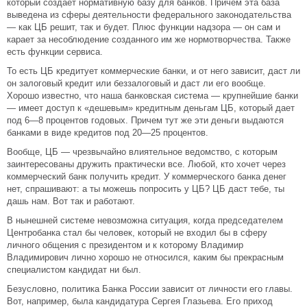
который создает нормативную базу для банков. Причем эта база
выведена из сферы деятельности федерального законодательства
— как ЦБ решит, так и будет. Плюс функции надзора — он сам и
карает за несоблюдение созданного им же нормотворчества. Также
есть функции сервиса.
То есть ЦБ кредитует коммерческие банки, и от него зависит, даст ли
он залоговый кредит или беззалоговый и даст ли его вообще.
Хорошо известно, что наша банковская система — крупнейшие банки
— имеет доступ к «дешевым» кредитным деньгам ЦБ, который дает
под 6—8 процентов годовых. Причем тут же эти деньги выдаются
банками в виде кредитов под 20—25 процентов.
Вообще, ЦБ — чрезвычайно влиятельное ведомство, с которым
заинтересованы дружить практически все. Любой, кто хочет через
коммерческий банк получить кредит. У коммерческого банка денег
нет, спрашивают: а ты можешь попросить у ЦБ? ЦБ даст тебе, ты
дашь нам. Вот так и работают.
В нынешней системе невозможна ситуация, когда председателем
Центробанка стал бы человек, который не входил бы в сферу
личного общения с президентом и к которому Владимир
Владимирович лично хорошо не относился, каким бы прекрасным
специалистом кандидат ни был.
Безусловно, политика Банка России зависит от личности его главы.
Вот, например, была кандидатура Сергея Глазьева. Его приход