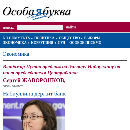
поиск:
NO COMMENTS
ПОЛИТИКА
ОБЩЕСТВО
ВЫБОРЫ
ЭКОНОМИКА
КОРРУПЦИЯ
СУД
ОСОБОЕ ПИСЬМО
Экономика
Владимир Путин предложил Эльвиру Набиуллину на
пост председателя Центробанка
Сергей ЖАВОРОНКОВ,
экономист
Набиуллина держит банк