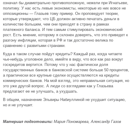
означал бы диаметрально противоположную, нежели при Игнатьеве,
политику. У нас есть левые экономисты, некоторые из них вовсе не
оппозиционны — Глазьев тому пример. Он проповедует теории,
которые утверждают, что ЦБ должен активно печатать деньги в
количестве большем, чем они приходят в страну в рамках
платежного баланса. И тем самым стимулировать экономический
рост. Есть мнение, которому я склонен доверять, что это приведет к
разгону инфляции, которая в РФ и так достаточно велика по
сравнению с развитыми странами.
Куда в таком случае пойдут кредиты? Каждый раз, когда читаете
чье-нибудь уголовное дело, имейте в виду, что все как раз вокруг
госкредитов вертится. Потому что у нас фактически доля
государственных банков в банковской системе больше 50 процентов,
а практически все крупные сделки осуществляются на кредиты
коммерческих банков. На мой взгляд, это неправильная ситуация, но
это уже другой вопрос. А люди со взглядами как у Глазьева
предлагают ее не улучшать, а ухудшать.
В общем, назначение Эльвиры Набиуллиной не ухудшит ситуацию,
но и не улучшит.
Материал подготовили:
Мария Пономарева, Александр Газов