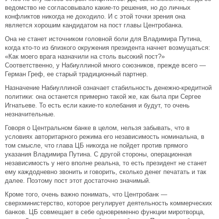
ведомство не согласовывало какие-то решения, но до личных
конфликтов никогда не доходило. И с этой точки зрения она
является хорошим кандидатом на пост главы Центробанка.
Она не станет источником головной боли для Владимира Путина,
когда кто-то из близкого окружения президента начнет возмущаться:
«Как моего врага назначили на столь высокий пост?»
Соответственно, у Набиуллиной много союзников, прежде всего —
Герман Греф, ее старый традиционный партнер.
Назначение Набиуллиной означает стабильность денежно-кредитной
политики: она останется примерно такой же, как была при Сергее
Игнатьеве. То есть если какие-то колебания и будут, то очень
незначительные.
Говоря о Центральном банке в целом, нельзя забывать, что в
условиях авторитарного режима его независимость номинальна, в
том смысле, что глава ЦБ никогда не пойдет против прямого
указания Владимира Путина. С другой стороны, операционная
независимость у него вполне реальна, то есть президент не станет
ему каждодневно звонить и говорить, сколько денег печатать и так
далее. Поэтому пост этот достаточно значимый.
Кроме того, очень важно понимать, что Центробанк —
сверхминистерство, которое регулирует деятельность коммерческих
банков. ЦБ совмещает в себе одновременно функции миротворца,