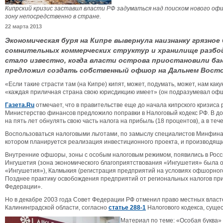
Кипрский кризис заставил власти РФ задуматься над поиском нового оф
зону непосредственно в стране.
22 марта 2013
Экономическая буря на Кипре вывернула наизнанку грязно
сомнительных коммерческих структур и хранилище разбой
стало известно, когда власти острова приостановили бан
предложил создать собственный офшор на Дальнем Восто
«Если такие страсти там (на Кипре) кипят, может, подумать, может, нам ка
«каждая приличная страна свою юрисдикцию имеет» (он подразумевал офш
Газета.Ru
отмечает, что в правительстве еще до начала кипрского кризис
Министерство финансов предложило поправки в Налоговый кодекс РФ. В док
на пять лет обнулять свою часть налога на прибыль (18 процентов), а в те
Воспользоваться налоговыми льготами, по замыслу специалистов Минфина,
котором планируется реализация инвестиционного проекта, и производящие
Внутренние офшоры, зоны с особым налоговым режимом, появились в Росси
Ингушетия (зона экономического благоприятствования «Ингушетия» была о
«Ингушетия»), Калмыкия (регистрация предприятий на условиях офшорного 
Позднее практику освобождения предприятий от региональных налогов при
Федерации».
Но в декабре 2003 года Совет Федерации РФ отменил право местных власте
Калининградской области, согласно
статье 288-1
Налогового кодекса, суще
Материал по теме: «Особая буква» 