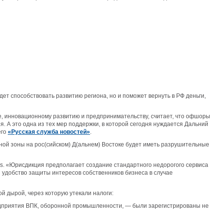
т способствовать развитию региона, но и поможет вернуть в РФ деньги,
е, инновационному развитию и предпринимательству, считает, что офшоры
. А это одна из тех мер поддержки, в которой сегодня нуждается Дальний
его
«Русская служба новостей»
.
ой зоны на рос(сийском) Д(альнем) Востоке будет иметь разрушительные
ers. «Юрисдикция предполагает создание стандартного недорогого сервиса
я удобство защиты интересов собственников бизнеса в случае
й дырой, через которую утекали налоги:
редприятия ВПК, оборонной промышленности, — были зарегистрированы не