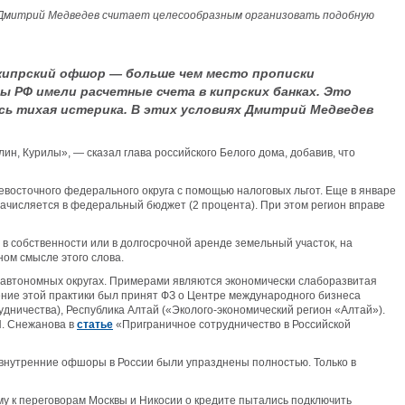
т. Дмитрий Медведев считает целесообразным организовать подобную
о кипрский офшор — больше чем место прописки
 РФ имели расчетные счета в кипрских банках. Это
ась тихая истерика. В этих условиях Дмитрий Медведев
лин, Курилы», — сказал глава российского Белого дома, добавив, что
восточного федерального округа с помощью налоговых льгот. Еще в январе
зачисляется в федеральный бюджет (2 процента). При этом регион вправе
в собственности или в долгосрочной аренде земельный участок, на
ом смысле этого слова.
и автономных округах. Примерами являются экономически слаборазвитая
ение этой практики был принят ФЗ о Центре международного бизнеса
дничества), Республика Алтай («Эколого-экономический регион «Алтай»).
Н. Снежанова в
статье
«Приграничное сотрудничество в Российской
а внутренние офшоры в России были упразднены полностью. Только в
му к переговорам Москвы и Никосии о кредите пытались подключить