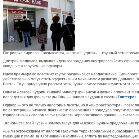
Патриарха Кирилла. Оказывается, кипрская церковь — крупный землевладел
Дмитрий Медведев, выдвигая идею возрождения внутрироссийских офшоров, 
ушедшие в зарубежные офшоры.
Идею премьера во властных кругах расценивают неоднозначно. Единоросс 
действительно могут стать эффективным механизмом развития Дальнего Вост
Восток. Эту норму нужно рассмотреть, нужно обязательно изучить этот воп
Однако Алексей Кудрин, бывший министр финансов и давний оппонент Мед
последствия для финсистемы РФ», — написал Кудрин в своем
«Твиттере»
.
Офшор — это не только налоговые льготы, но и «инфраструктура», позволя
по регистрации бизнеса. Фактически облегченная процедура покупки пропи
корпоративных споров за счет гибкости корпоративного права», — сказал он
Экономист Евсей Гурвич, комментируя для «Особой буквы» предложение пре
«Были освобождены от налогов закрытые территориальные образования, т
имеющие к этому ЗаТО отношения компании, вплоть до нефтедобывающих. 