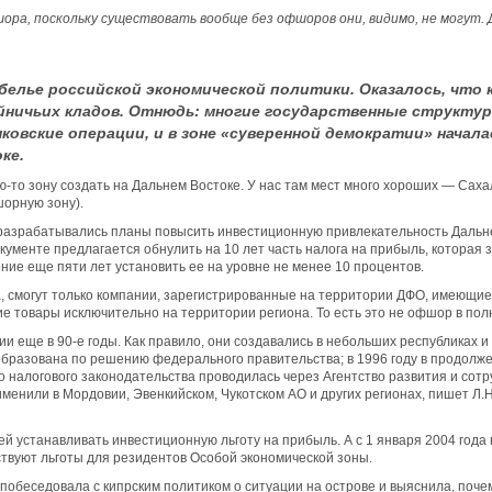
шора, поскольку существовать вообще без офшоров они, видимо, не могу
е белье российской экономической политики. Оказалось, чт
ничьих кладов. Отнюдь: многие государственные структуры
ковские операции, и в зоне «суверенной демократии» начал
ке.
кую-то зону создать на Дальнем Востоке. У нас там мест много хороших — Саха
орную зону).
а разрабатывались планы повысить инвестиционную привлекательность Дальне
ументе предлагается обнулить на 10 лет часть налога на прибыль, которая 
чение еще пяти лет установить ее на уровне не менее 10 процентов.
 смогут только компании, зарегистрированные на территории ДФО, имеющие 
 товары исключительно на территории региона. То есть это не офшор в полн
и еще в 90-е годы. Как правило, они создавались в небольших республиках 
бразована по решению федерального правительства; в 1996 году в продолж
налогового законодательства проводилась через Агентство развития и сотру
менили в Мордовии, Эвенкийском, Чукотском АО и других регионах, пишет Л.
й устанавливать инвестиционную льготу на прибыль. А с 1 января 2004 год
ствуют льготы для резидентов Особой экономической зоны.
побеседовала с кипрским политиком о ситуации на острове и выяснила, поче