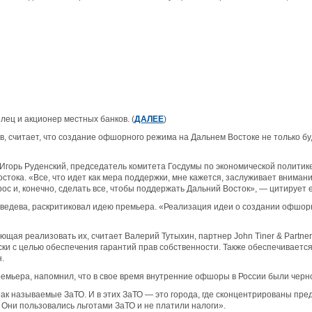
ец и акционер местных банков. (
ДАЛЕЕ
)
считает, что создание офшорного режима на Дальнем Востоке не только буде
Игорь Руденский, председатель комитета Госдумы по экономической политик
ока. «Все, что идет как мера поддержки, мне кажется, заслуживает внимания
рос и, конечно, сделать все, чтобы поддержать Дальний Восток», — цитирует 
ведева, раскритиковал идею премьера. «Реализация идеи о создании офшорн
ющая реализовать их, считает Валерий Тутыхин, партнер John Tiner & Partn
ски с целью обеспечения гарантий прав собственности. Также обеспечиваетс
.
мьера, напомнил, что в свое время внутренние офшоры в России были черно
ак называемые ЗаТО. И в этих ЗаТО — это города, где сконцентрированы п
Они пользовались льготами ЗаТО и не платили налоги».