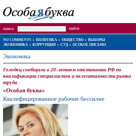
поиск:
NO COMMENTS
ПОЛИТИКА
ОБЩЕСТВО
ВЫБОРЫ
ЭКОНОМИКА
КОРРУПЦИЯ
СУД
ОСОБОЕ ПИСЬМО
Экономика
Голодец сообщила о 20-летнем отставании РФ по
квалификации специалистов и нелегитимности рынка
труда
«Особая буква»
Квалифицированное рабочие бессилие