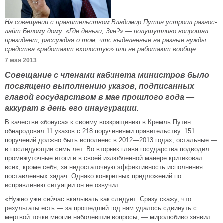
На совещании с правительством Владимир Путин устроил разнос-
лайт Белому дому. «Где деньги, Зин?» — полушутливо вопрошал
президент, рассуждая о том, что выделенные на разные нужды
средства «работают вхолостую» или не работают вообще.
7 мая 2013
Совещание с членами кабинета министров было
посвящено выполнению указов, подписанных
главой государством в мае прошлого года —
аккурат в день его инаугурации.
В качестве «бонуса» к своему возвращению в Кремль Путин
обнародовал 11 указов с 218 поручениями правительству. 151
поручений должно быть исполнено в 2012—2013 годах, остальные —
в последующие семь лет. Во вторник глава государства подводил
промежуточные итоги и в своей излюбленной манере критиковал
всех, кроме себя, за недостаточную эффективность исполнения
поставленных задач. Однако конкретных предложений по
исправлению ситуации он не озвучил.
«Нужно уже сейчас вкалывать как следует. Сразу скажу, что
результаты есть — за прошедший год нам удалось сдвинуть с
мертвой точки многие наболевшие вопросы, — миролюбиво заявил