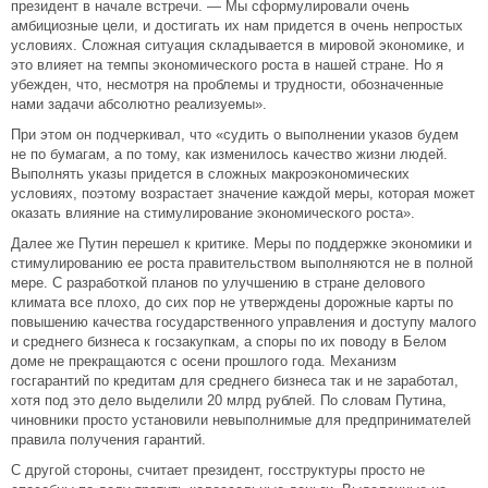
президент в начале встречи. — Мы сформулировали очень
амбициозные цели, и достигать их нам придется в очень непростых
условиях. Сложная ситуация складывается в мировой экономике, и
это влияет на темпы экономического роста в нашей стране. Но я
убежден, что, несмотря на проблемы и трудности, обозначенные
нами задачи абсолютно реализуемы».
При этом он подчеркивал, что «судить о выполнении указов будем
не по бумагам, а по тому, как изменилось качество жизни людей.
Выполнять указы придется в сложных макроэкономических
условиях, поэтому возрастает значение каждой меры, которая может
оказать влияние на стимулирование экономического роста».
Далее же Путин перешел к критике. Меры по поддержке экономики и
стимулированию ее роста правительством выполняются не в полной
мере. С разработкой планов по улучшению в стране делового
климата все плохо, до сих пор не утверждены дорожные карты по
повышению качества государственного управления и доступу малого
и среднего бизнеса к госзакупкам, а споры по их поводу в Белом
доме не прекращаются с осени прошлого года. Механизм
госгарантий по кредитам для среднего бизнеса так и не заработал,
хотя под это дело выделили 20 млрд рублей. По словам Путина,
чиновники просто установили невыполнимые для предпринимателей
правила получения гарантий.
С другой стороны, считает президент, госструктуры просто не