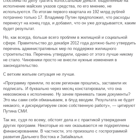
способны по делу тратить колоссальные деньги. Выделенные на
исполнение майских указов средства, по его мнению, не
используются. По итогам первого квартала из 192 млрд рублей
потрачено только 17. Владимир Путин предположил, что расходы
перенесут на конец года, и добавил, что он уже догадывается, каким
будет результат.
Но, как всегда, больше всего проблем в жилищной и социальной
сфере. Правительство до декабря 2012 года должно было утвердить
перечень административных мер по поддержке жилищного
строительства. Перечень утвердили, однако от этого лучше никому
не стало. Чиновники просто не внесли нужные изменения в
законодательство.
С ветхим жильем ситуация не лучше.
«Программу приняли, по всем регионам прошлись, заставили их
подписать. И буквально через месяц констатировали, что она
невозможна к исполнению. Ну зачем принимать такие документы?
Это мы сами себя обманываем, в блуд вводим. Результата не будет
никакого, и дискредитируем свою собственную работу», — цитируют
Путина СМИ.
Так же, судя по всему, обстоят дела и с практикой утверждения
других программ. Некоторые из них оказываются не подкреплены
финансированием. В частности, это произошло с госпрограммой
развития Дальнего Востока и Забайкалья.