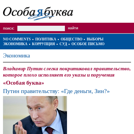
поиск:
NO COMMENTS
ПОЛИТИКА
ОБЩЕСТВО
ВЫБОРЫ
ЭКОНОМИКА
КОРРУПЦИЯ
СУД
ОСОБОЕ ПИСЬМО
Экономика
Владимир Путин слегка покритиковал правительство,
которое плохо исполняет его указы и поручения
«Особая буква»
Путин правительству: «Где деньги, Зин?»