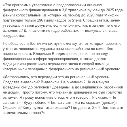
«Эта программа утверждена с предполагаемым объемом
федерального финансирования в 3,8 триллиона рублей до 2025 года.
Деньги колоссальные, из которых на период до 2020 года Минфин
подтвердил только 296 (миллиардов рублей). Спрашивается, зачем
утверждали такой документ, если непонятно, как и за счет чего его
исполнять? Для галочки не надо работать», — возмущался глава
государства.
Не обошлось и без типичных путинских шуток, от которых, вероятно,
у многих чиновников мурашки панически забегали по коже. Зло
поиронизировать Владимир Владимирович решил по поводу
финансирования в сфере здравоохранения, а также доплат
медицинским работникам первичного звена и скорой помощи,
которые были переданы с федерального на региональный уровень:
«Договорились, что передадим это на региональный уровень.
Средства выделили? Выделили. Не обманули? Не обманули.
Доведены они до регионов? Доведены, а до медицинских работников
не дошли. Просто потому, что механизм доведения не был грамотно
отлажен. Я прошу вспомнить о том, что я говорил. Я сказал: «Не
заплатят — будут сбои». «Нет, заплатят, мы их окрасим (деньги)».
Окрасили? Кому нужна такая окраска? Где деньги, Зин? Помните эти
замечательные слова?»