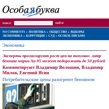
поиск:
NO COMMENTS
ПОЛИТИКА
ОБЩЕСТВО
ВЫБОРЫ
ЭКОНОМИКА
КОРРУПЦИЯ
СУД
ОСОБОЕ ПИСЬМО
Экономика
Эксперты прогнозируют рост цен на топливо: литр
бензина марки Аи-95 может подорожать до 50 рублей
Комментируют Владимир Волошин, Владимир
Милов, Евгений Ясин
Потребительские цены разогреют бензином