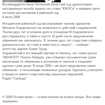
Восемнадцатого июня Читинский областной суд удовлетворил
кассационную жалобу защиты экс-главы "ЮКОСа" и направил дело
на новое рассмотрение в районный суд
8 июля 2008
Ингодинский районный суд рассматривает жалобу адвокатов
Михаила Ходорковского на незаконность действий следователей.
"Более двух лет уголовное дело в отношении М.Ходорковского
расследовалось в тайне и спустя 10 дней после предъявления
обвинения оно закончилось. В течение двух лет следствие собирало
доказательства, не ставя в известность защиту", - сообщил
агентству адвокат Борис Грузд
Ходорковский и его бывший партнер по бизнесу, экс-глава группы
"МЕНАТЕП" Платон Лебедев, уже отбывают восьмилетние сроки
заключения по обвинению в уклонении от налогов и хищениях
крупных сумм денег. В конце 2006 г. им было предъявлено новое
обвинение - в легализации незаконных доходов. Адвокаты усмотрели
в процессе нового следствия ряд серьезных нарушений.
Радио "Свобода"
© 2008 Особая буква — особое мнение об особых вещах. Все права
защищены.