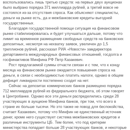
воспользовались лишь третью средств: на первых двух аукционах
было выбрано порядка 371 миллиарда рублей, а третий вовсе не
состоялся из-за отсутствия спроса. Как объясняют специалисты,
деньги на рынке есть, да и межбанковские кредиты выгодней
государственных.
Благодаря государственной помощи ситуация на финансовом
рынке стабилизировалась и будет улучшаться дальше, потому что
лимит на временное размещение свободных средств на банковских
депозитных, несмотря на нехватку заявок, увеличен до 1,5
триллионов рублей, рассказал РИА «Новости» замдиректора
департамента международных финансовых отношений, госдолга и
госфинактивов Минфина РФ Петр Казакевич.
Рост предлагаемой суммы отчасти связан и с тем, что к концу
месяца на финансовом рынке ожидается повышения спроса на
деньги, в связи с необходимостью платить налоги, однако в общем
дефицит ликвидности постепенно сходит на нет.
Сейчас на депозитах коммерческих банков размещено порядка
712 миллиардов рублей из федерального бюджета, об этом говорят
в Центробанке. Однако все эти деньги распределились среди 28
участвующих в аукционе Минфина банков, при том, что всего в
стране их больше тысячи. Но это также не повод для беспокойства,
считает Казакевич, потому что Минфин не единственный источник
денег, кроме него существует система межбанковских кредитов и
различные инструменты ЦБ. Тем более, что под критерии
министерства попадает больше 28 участвующих банков, и некоторые