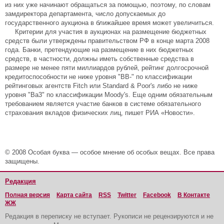
из них уже начинают обращаться за помощью, поэтому, по словам
замдиректора департамента, число допускаемых до
государственного аукциона в ближайшее время может увеличиться.
Критерии для участия в аукционах на размещение бюджетных
средств были утверждены правительством РФ в конце марта 2008
года. Банки, претендующие на размещение в них бюджетных
средств, в частности, должны иметь собственные средства в
размере не менее пяти миллиардов рублей, рейтинг долгосрочной
кредитоспособности не ниже уровня "ВВ-" по классификации
рейтинговых агентств Fitch или Standard & Poor's либо не ниже
уровня "Ва3" по классификации Moody's. Еще одним обязательным
требованием является участие банков в системе обязательного
страхования вкладов физических лиц, пишет РИА «Новости».
© 2008 Особая буква — особое мнение об особых вещах. Все права
защищены.
Редакция
Полная версия
Карта сайта
RSS
Twitter
Facebook
В Контакте
ЖЖ
Редакция в переписку не вступает. Рукописи не рецензируются и не