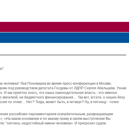
вы"
ва человека" Лев Пономарев во время пресс-конференции в Москве,
ежи под руководством депутата Госдумы от ЛДПР Сергея Абельцева. Узнав
 И как приятно знать, что наша законодательная власть - это именно
 с мигалкой, ни бюджетного финансирования… Так вот, кстати, о наших йеху
ия по этике… Нет? Тогда, может быть, в четверг? Ну, в пятницу - точно
деление российских парламентариев оскорбительным, развращающим
, «На каком основании и по какому праву в своём выступлении Вы
ле: "скотина, недостойный имени человека». И пригрозил судом.