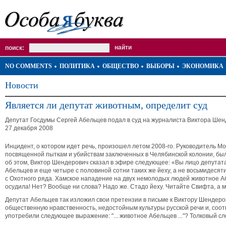
поиск:
NO COMMENTS
ПОЛИТИКА
ОБЩЕСТВО
ВЫБОРЫ
ЭКОНОМИКА
Новости
Является ли депутат животным, определит суд
Депутат Госдумы Сергей Абельцев подал в суд на журналиста Виктора Шен
27 декабря 2008
Инцидент, о котором идет речь, произошел летом 2008-го. Руководитель М
посвященной пыткам и убийствам заключенных в Челябинской колонии, бы
об этом, Виктор Шендерович сказал в эфире следующее: «Вы лицо депутата
Абельцев и еще четыре с половиной сотни таких же йеху, а не восьмидесят
с Охотного ряда. Хамское нападение на двух немолодых людей животное Абел
осудила! Нет? Вообще ни слова? Надо же. Стадо йеху. Читайте Свифта, а 
Депутат Абельцев так изложил свои претензии в письме к Виктору Шенде
общественную нравственность, недостойным культуры русской речи и, соот
употребили следующее выражение: "... животное Абельцев ..."? Толковый с