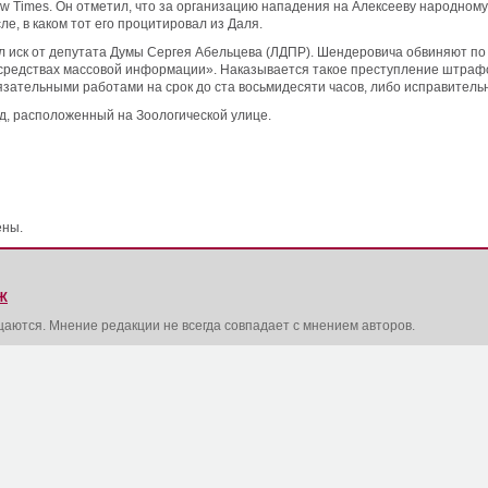
w Times. Он отметил, что за организацию нападения на Алексееву народному
е, в каком тот его процитировал из Даля.
 иск от депутата Думы Сергея Абельцева (ЛДПР). Шендеровича обвиняют по ст
редствах массовой информации». Наказывается такое преступление штрафом
язательными работами на срок до ста восьмидесяти часов, либо исправительн
д, расположенный на Зоологической улице.
ены.
Ж
щаются. Мнение редакции не всегда совпадает с мнением авторов.