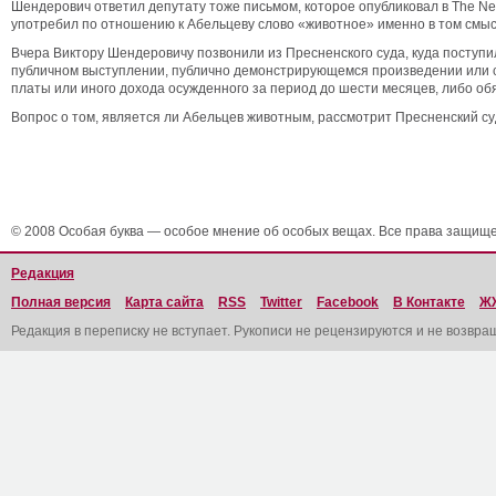
Шендерович ответил депутату тоже письмом, которое опубликовал в The Ne
употребил по отношению к Абельцеву слово «животное» именно в том смысл
Вчера Виктору Шендеровичу позвонили из Пресненского суда, куда поступил
публичном выступлении, публично демонстрирующемся произведении или с
платы или иного дохода осужденного за период до шести месяцев, либо об
Вопрос о том, является ли Абельцев животным, рассмотрит Пресненский су
© 2008 Особая буква — особое мнение об особых вещах. Все права защищ
Редакция
Полная версия
Карта сайта
RSS
Twitter
Facebook
В Контакте
Ж
Редакция в переписку не вступает. Рукописи не рецензируются и не возвра