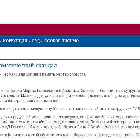
КОРРУПЦИЯ
СУД
ОСОБОЕ ПИСЬМО
оматический скандал
 Германии на митинг в память жертв холокоста
и Германии Марека Голковского и Аристида Фенстера. Дипломаты с супруга
м холокоста. Машины двигались в общей колонне (еврейская община арендов
машины с красными дипномерами.
я въезда в пограничную зону. Услышав отрицательный ответ, сотрудники ГИ
 десятиградусный мороз, ждали генконсулов, не начиная без них мероприяти
таки подъехал автомобиль немецкого дипломата. По словам Фенстера, его по
ь МИД России по Калининградской области Сергей Безбережьев извинился пе
ти Калининградской области, скандал обсуждался в руководстве региона. С