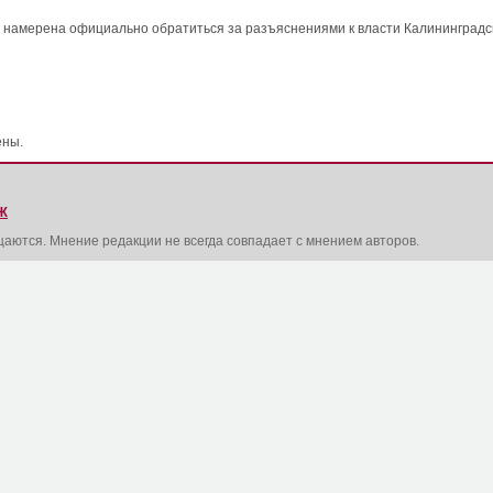
 намерена официально обратиться за разъяснениями к власти Калининградс
ены.
Ж
щаются. Мнение редакции не всегда совпадает с мнением авторов.