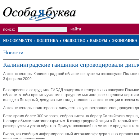
поиск:
NO COMMENTS
ПОЛИТИКА
ОБЩЕСТВО
ВЫБОРЫ
ЭКОНОМИКА
Новости
Калининградские гаишники спровоцировали дипл
Автоинспекторы Калининградской области не пустили генконсулов Польши и
3 февраля 2009
В воскресенье сотрудники ГИБДД задержали генеральных консулов Польши 
области, чтобы принять участие в траурном митинге, посвященном жертва
въезде в Янтарный, дежурившие там две машины автоинспекции отсекли 
Автоинспекторы поинтересовались, есть ли у иностранцев спецпропуска дл
В это время более 300 человек, собравшихся на берегу Балтийского моря в
Шапиро объявил митинг открытым. К концу траурной акции в Янтарный все-
развернулся и уехал обратно. Присутствовавший на митинге представител
Вчера, как сообщил информированный источник в федеральных органах влас