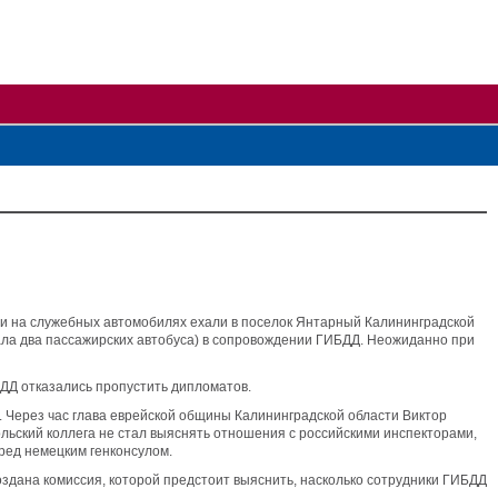
ми на служебных автомобилях ехали в поселок Янтарный Калининградской
ала два пассажирских автобуса) в сопровождении ГИБДД. Неожиданно при
БДД отказались пропустить дипломатов.
я. Через час глава еврейской общины Калининградской области Виктор
льский коллега не стал выяснять отношения с российскими инспекторами,
ред немецким генконсулом.
оздана комиссия, которой предстоит выяснить, насколько сотрудники ГИБДД