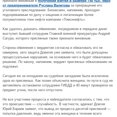
признали виновным в
получении взятки в размере 750 тыс. евро
от предпринимателя Руслана Валитова
за прекращение его
уголовного преследования. Бизнесмен, напомним, проходил
подозреваемым по делу о хищении и легализации более
полумиллиона тонн нефти компании «Томскнефть».
Как удалось доказать обвинению, посредником в передаче денег
выступил бывший сотрудник Главной военной прокуратуры Андрей
Сагура, которого присяжные также признали виновным.
Сторона обвинения с вердиктом согласна и обжаловать его не
намерена, зато защита Довигия уже заявила, что были допущены
процессуальные нарушения, на основании чего и будет обжаловано
решение. По закону, напомним, вердикт присяжных обжалованию не
подлежит.
Сегодня же за опоздание на судебное заседание была исключена
одна из присяжных. Как позже объяснила женщина, по пути в суд ее
автомобиль остановили сотрудники ГИБДД и 40 минут проверяли на
предмет угона, после чего отпустили.
Не все участники процесса и наблюдатели согласились с тем, что
это происшествие
—
случайность. В частности, адвокат Довгия
Юрий Бараев заявил, что вывод из процесса десятой присяжной
—
попытка давления, ведь именно эта женщина в течение всего