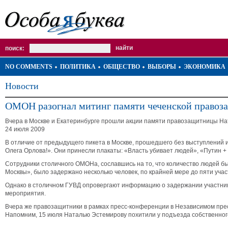
поиск:
NO COMMENTS
ПОЛИТИКА
ОБЩЕСТВО
ВЫБОРЫ
ЭКОНОМИКА
Новости
ОМОН разогнал митинг памяти чеченской право
Вчера в Москве и Екатеринбурге прошли акции памяти правозащитницы На
24 июля 2009
В отличие от предыдущего пикета в Москве, прошедшего без выступлений и
Олега Орлова!». Они принесли плакаты: «Власть убивает людей», «Путин 
Сотрудники столичного ОМОНа, сославшись на то, что количество людей б
Москвы», было задержано несколько человек, по крайней мере до пяти уча
Однако в столичном ГУВД опровергают информацию о задержании участник
мероприятия.
Вчера же правозащитники в рамках пресс-конференции в Независимом пресс
Напомним, 15 июля Наталью Эстемирову похитили у подъезда собственного