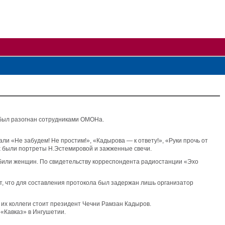
 был разогнан сотрудниками ОМОНа.
вали «Не забудем! Не простим!», «Кадырова
—
к ответу!», «Руки прочь от
ах были портреты Н.Эстемировой и зажженные свечи.
 били женщин. По свидетельству корреспондента радиостанции «Эхо
, что для составления протокола был задержан лишь организатор
 их коллеги стоит президент Чечни Рамзан Кадыров.
«Кавказ» в Ингушетии.