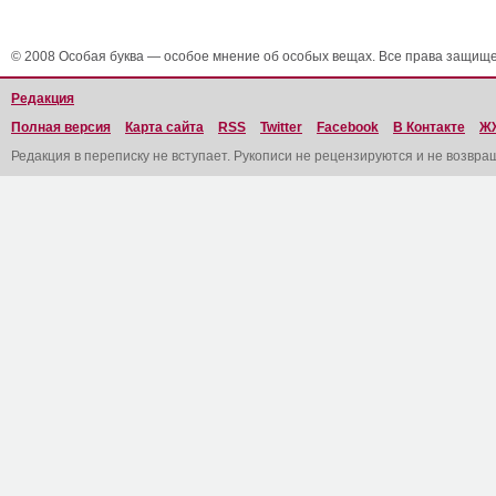
© 2008 Особая буква — особое мнение об особых вещах. Все права защищ
Редакция
Полная версия
Карта сайта
RSS
Twitter
Facebook
В Контакте
Ж
Редакция в переписку не вступает. Рукописи не рецензируются и не возвра