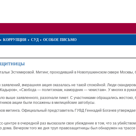
КОРРУПЦИЯ
СУД
ОСОБОЕ ПИСЬМО
защитницы
тальи Эстемировой. Митинг, проходивший в Новопушкинском сквере Москвы,
 заявлений, вчерашняя акция оказалась не такой спокойной. Люди скандиро
+ Кадыров», «Свобода
—
политзекам, намордник — чекистам». У многих в рук
ыло выше заявленного, разогнали пикет. С участниками обращались жестоко,
стников акции были посажены в милицейские автобусы.
ов митинга. Официальный представитель ГУВД Геннадий Богачев утверждает
-центре в очередной раз высказали свое убеждение в том, что за убийством
 дома. Вечером того же дня труп правозащитницы был обнаружен на трассе 