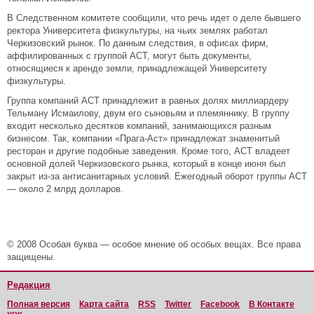
В Следственном комитете сообщили, что речь идет о деле бывшего
ректора Университета физкультуры, на чьих землях работал
Черкизовский рынок. По данным следствия, в офисах фирм,
аффилированных с группой АСТ, могут быть документы,
относящиеся к аренде земли, принадлежащей Университету
физкультуры.
Группа компаний АСТ принадлежит в равных долях миллиардеру
Тельману Исмаилову, двум его сыновьям и племяннику. В группу
входит несколько десятков компаний, занимающихся разным
бизнесом. Так, компании «Прага-Аст» принадлежат знаменитый
ресторан и другие подобные заведения. Кроме того, АСТ владеет
основной долей Черкизовского рынка, который в конце июня был
закрыт из-за антисанитарных условий. Ежегодный оборот группы АСТ
— около 2 млрд долларов.
© 2008 Особая буква — особое мнение об особых вещах. Все права
защищены.
Редакция
Полная версия
Карта сайта
RSS
Twitter
Facebook
В Контакте