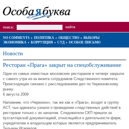
поиск:
NO COMMENTS
ПОЛИТИКА
ОБЩЕСТВО
ВЫБОРЫ
ЭКОНОМИКА
КОРРУПЦИЯ
СУД
ОСОБОЕ ПИСЬМО
Новости
Ресторан «Прага» закрыт на спецобслуживание
Один из самых известных московских ресторанов в четверг закрыли
с самого утра из-за визита сотрудников Следственного комитета.
Происходящее связано с расследованием дел по Черкизовскому
рынку.
6 августа 2009
Напомним, что «Черкизон», так же как и «Прага», входит в группу
АСТ, чьи адвокаты узнали о проведении следственных действий в
ресторане только с их началом. Следователи СКП пришли за
бухгалтерской документацией, относящейся к деятельности фирм,
учредителем и владельцем которых является предприниматель
Тельман Исмаилов.