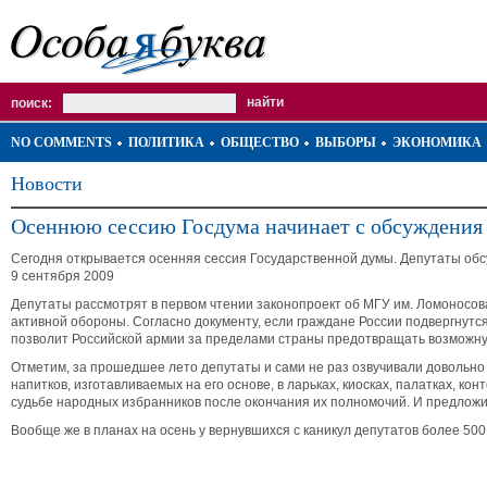
поиск:
NO COMMENTS
ПОЛИТИКА
ОБЩЕСТВО
ВЫБОРЫ
ЭКОНОМИКА
Новости
Осеннюю сессию Госдума начинает с обсуждения
Сегодня открывается осенняя сессия Государственной думы. Депутаты обс
9 сентября 2009
Депутаты рассмотрят в первом чтении законопроект об МГУ им. Ломоносова 
активной обороны. Согласно документу, если граждане России подвергнутс
позволит Российской армии за пределами страны предотвращать возможну
Отметим, за прошедшее лето депутаты и сами не раз озвучивали довольно
напитков
, изготавливаемых на его основе, в ларьках, киосках, палатках, 
судьбе народных избранников после окончания их полномочий. И предложи
Вообще же в планах на осень у вернувшихся с каникул депутатов более 500