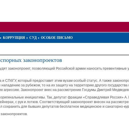
КОРРУПЦИЯ
СУД
ОСОБОЕ ПИСЬМО
 спорных законопроектов
удят законопроект, позволяющий Российской армии наносить превентивные 
и СПбГУ, который предоставит этим вузам особый статус. А также законопро
я нападению за рубежом, то на их защиту на территорию другого государств
ю агрессию. Законопроект внес на рассмотрение Госдумы Дмитрий Медведев
 оригинальные инициативы. Так, депутат фракции «Справедливая Россия» А
контейнерах, с рук и лотков. Соответствующий законопроект внесен на рассмо
л сохранить для бывших депутатов бесплатное медицинское и санаторно-ку
 законопроектов.