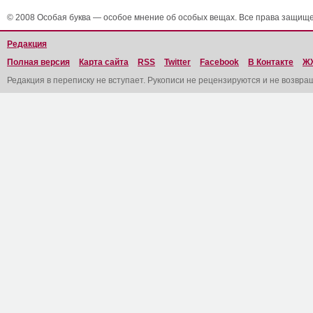
© 2008 Особая буква — особое мнение об особых вещах. Все права защищ
Редакция
Полная версия
Карта сайта
RSS
Twitter
Facebook
В Контакте
Ж
Редакция в переписку не вступает. Рукописи не рецензируются и не возвра