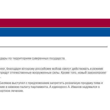
удары по территориям суверенных государств.
ект, благодаря которому российские войска смогут действовать в режиме
а придут отечественные вооруженные силы. Кроме того, новый законопроект
.
. Беляков выступил с предложением
запретить розничную продажу пива и
трение в нижнюю палату парламента. А единоросс А. Иванов задумался о
рортное лечение.