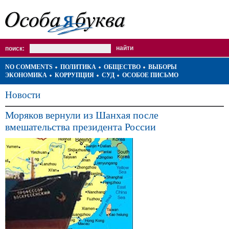
поиск:
NO COMMENTS
ПОЛИТИКА
ОБЩЕСТВО
ВЫБОРЫ
ЭКОНОМИКА
КОРРУПЦИЯ
СУД
ОСОБОЕ ПИСЬМО
Новости
Моряков вернули из Шанхая после
вмешательства президента России