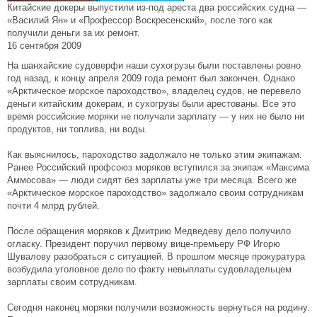
Китайские докеры выпустили из-под ареста два российских судна —
«Василий Ян» и «Профессор Воскресенский», после того как
получили деньги за их ремонт.
16 сентября 2009
На шанхайские судоверфи наши сухогрузы были поставлены ровно
год назад, к концу апреля 2009 года ремонт был закончен. Однако
«Арктическое морское пароходство», владелец судов, не перевело
деньги китайским докерам, и сухогрузы были арестованы. Все это
время российские моряки не получали зарплату — у них не было ни
продуктов, ни топлива, ни воды.
Как выяснилось, пароходство задолжало не только этим экипажам.
Ранее Российский профсоюз моряков вступился за экипаж «Максима
Аммосова» — люди сидят без зарплаты уже три месяца. Всего же
«Арктическое морское пароходство» задолжало своим сотрудникам
почти 4 млрд рублей.
После обращения моряков к Дмитрию Медведеву дело получило
огласку. Президент поручил первому вице-премьеру РФ Игорю
Шувалову разобраться с ситуацией. В прошлом месяце прокуратура
возбудила уголовное дело по факту невыплаты судовладельцем
зарплаты своим сотрудникам.
Сегодня наконец моряки получили возможность вернуться на родину.