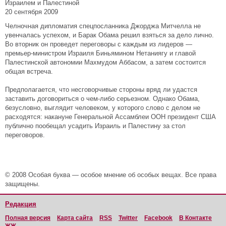
Израилем и Палестиной
20 сентября 2009
Челночная дипломатия спецпосланника Джорджа Митчелла не
увенчалась успехом, и Барак Обама решил взяться за дело лично.
Во вторник он проведет переговоры с каждым из лидеров —
премьер-министром Израиля Биньямином Нетаниягу и главой
Палестинской автономии Махмудом Аббасом, а затем состоится
общая встреча.
Предполагается, что несговорчивые стороны вряд ли удастся
заставить договориться о чем-либо серьезном. Однако Обама,
безусловно, выглядит человеком, у которого слово с делом не
расходятся: накануне Генеральной Ассамблеи ООН президент США
публично пообещал усадить Израиль и Палестину за стол
переговоров.
© 2008 Особая буква — особое мнение об особых вещах. Все права
защищены.
Редакция
Полная версия
Карта сайта
RSS
Twitter
Facebook
В Контакте