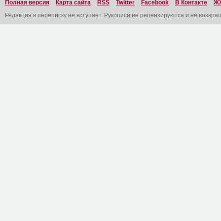
Полная версия
Карта сайта
RSS
Twitter
Facebook
В Контакте
Ж
Редакция в переписку не вступает. Рукописи не рецензируются и не возвра