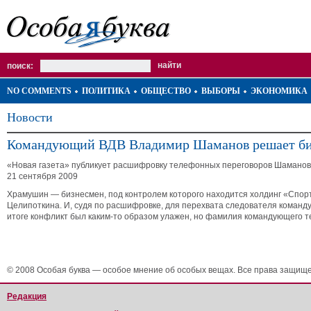
поиск:
NO COMMENTS
ПОЛИТИКА
ОБЩЕСТВО
ВЫБОРЫ
ЭКОНОМИКА
Новости
Командующий ВДВ Владимир Шаманов решает биз
«Новая газета» публикует расшифровку телефонных переговоров Шаманова
21 сентября 2009
Храмушин — бизнесмен, под контролем которого находится холдинг «Спортт
Целипоткина. И, судя по расшифровке, для перехвата следователя команду
итоге конфликт был каким-то образом улажен, но фамилия командующего теп
© 2008 Особая буква — особое мнение об особых вещах. Все права защищ
Редакция