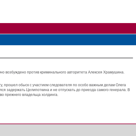
Оно возбуждено против криминального авторитета Алексея Храмушина.
гу, прошел обыск с участием следователя по особо важным делам Олега
ся задержать Целипоткина и не отпускать до приезда самого генерала. В
тво прежнего владельца холдинга.