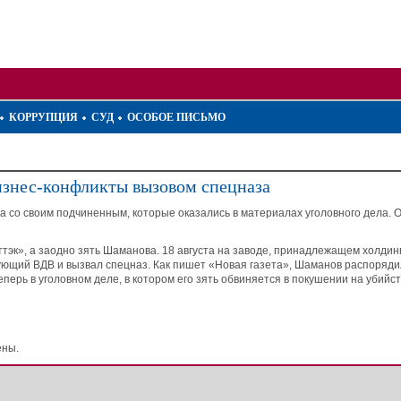
КОРРУПЦИЯ
СУД
ОСОБОЕ ПИСЬМО
нес-конфликты вызовом спецназа
 со своим подчиненным, которые оказались в материалах уголовного дела. 
эк», а заодно зять Шаманова. 18 августа на заводе, принадлежащем холдин
ющий ВДВ и вызвал спецназ. Как пишет «Новая газета», Шаманов распорядил
ерь в уголовном деле, в котором его зять обвиняется в покушении на убийс
ены.