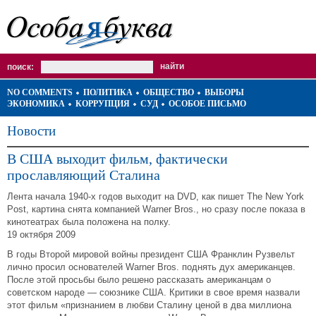
поиск:
NO COMMENTS
ПОЛИТИКА
ОБЩЕСТВО
ВЫБОРЫ
ЭКОНОМИКА
КОРРУПЦИЯ
СУД
ОСОБОЕ ПИСЬМО
Новости
В США выходит фильм, фактически
прославляющий Сталина
Лента начала 1940-х годов выходит на DVD, как пишет The New York
Post, картина снята компанией Warner Bros., но сразу после показа в
кинотеатрах была положена на полку.
19 октября 2009
В годы Второй мировой войны президент США Франклин Рузвельт
лично просил основателей Warner Bros. поднять дух американцев.
После этой просьбы было решено рассказать американцам о
советском народе — союзнике США. Критики в свое время назвали
этот фильм «признанием в любви Сталину ценой в два миллиона