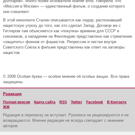
долларов». Много позже основатели Warner Bros. говорили, что
«Миссия в Москве» — единственный фильм, о создании которого
они сожалеют.
В этой киноленте Сталин описывается как лидер, распознавший
нацистскую угрозу до того, как это сделал Запад. Договор же с
Гитлером там объясняется как «покупка» времени для СССР и
союзников, а нападение на Финляндию представлено как стремление
«защитить» финнов от фашистов. Репрессии и чистки внутри
Советского Союза в фильме представлены как ответ на заговоры
нацистов.
© 2008 Особая буква — особое мнение об особых вещах. Все права
защищены.
Редакция
Полная версия
Карта сайта
RSS
Twitter
Facebook
В Контакте
ЖЖ
Редакция в переписку не вступает. Рукописи не рецензируются и не
возвращаются. Мнение редакции не всегда совпадает с мнением
авторов.