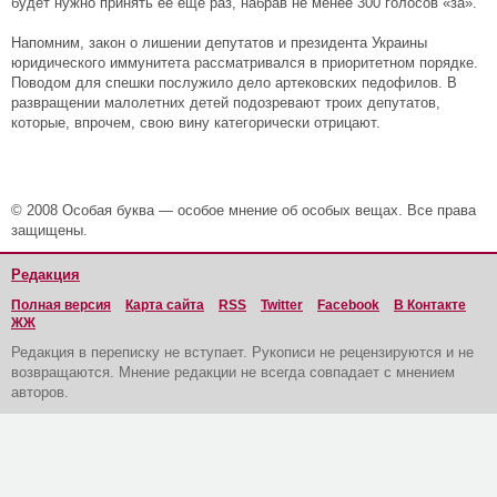
будет нужно принять ее еще раз, набрав не менее 300 голосов «за».
Напомним, закон о лишении депутатов и президента Украины
юридического иммунитета рассматривался в приоритетном порядке.
Поводом для спешки послужило дело артековских педофилов. В
развращении малолетних детей подозревают троих депутатов,
которые, впрочем, свою вину категорически отрицают.
© 2008 Особая буква — особое мнение об особых вещах. Все права
защищены.
Редакция
Полная версия
Карта сайта
RSS
Twitter
Facebook
В Контакте
ЖЖ
Редакция в переписку не вступает. Рукописи не рецензируются и не
возвращаются. Мнение редакции не всегда совпадает с мнением
авторов.