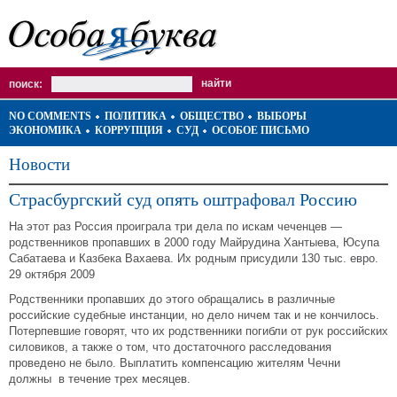
поиск:
NO COMMENTS
ПОЛИТИКА
ОБЩЕСТВО
ВЫБОРЫ
ЭКОНОМИКА
КОРРУПЦИЯ
СУД
ОСОБОЕ ПИСЬМО
Новости
Страсбургский суд опять оштрафовал Россию
На этот раз Россия проиграла три дела по искам чеченцев —
родственников пропавших в 2000 году Майрудина Хантыева, Юсупа
Сабатаева и Казбека Вахаева. Их родным присудили 130 тыс. евро.
29 октября 2009
Родственники пропавших до этого обращались в различные
российские судебные инстанции, но дело ничем так и не кончилось.
Потерпевшие говорят, что их родственники погибли от рук российских
силовиков, а также о том, что достаточного расследования
проведено не было. Выплатить компенсацию жителям Чечни
должны в течение трех месяцев.