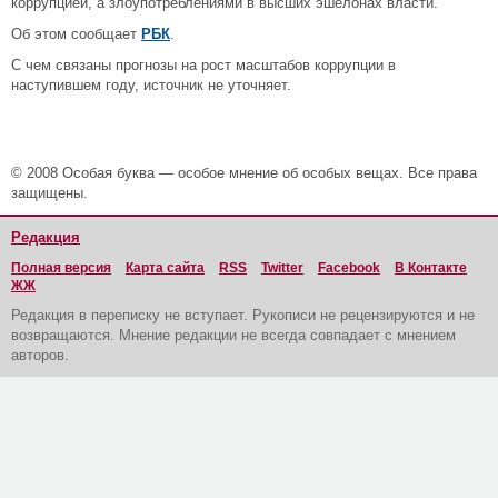
коррупцией, а злоупотреблениями в высших эшелонах власти.
Об этом сообщает
РБК
.
С чем связаны прогнозы на рост масштабов коррупции в
наступившем году, источник не уточняет.
© 2008 Особая буква — особое мнение об особых вещах. Все права
защищены.
Редакция
Полная версия
Карта сайта
RSS
Twitter
Facebook
В Контакте
ЖЖ
Редакция в переписку не вступает. Рукописи не рецензируются и не
возвращаются. Мнение редакции не всегда совпадает с мнением
авторов.