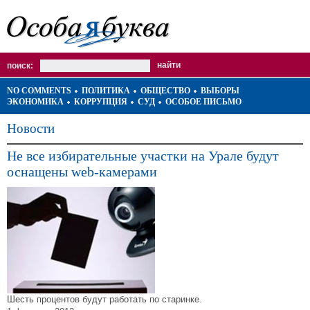
поиск:
NO COMMENTS
ПОЛИТИКА
ОБЩЕСТВО
ВЫБОРЫ
ЭКОНОМИКА
КОРРУПЦИЯ
СУД
ОСОБОЕ ПИСЬМО
Новости
Не все избирательные участки на Урале будут
оснащены web-камерами
Шесть процентов будут работать по старинке.