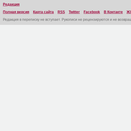
Редакция
Полная версия
Карта сайта
RSS
Twitter
Facebook
В Контакте
Ж
Редакция в переписку не вступает. Рукописи не рецензируются и не возвра