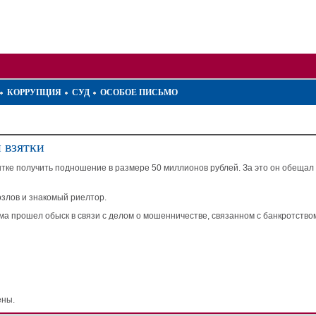
КОРРУПЦИЯ
СУД
ОСОБОЕ ПИСЬМО
 взятки
ытке получить подношение в размере 50 миллионов рублей. За это он обещал
злов и знакомый риелтор.
ома прошел обыск в связи с делом о мошенничестве, связанном с банкротство
ены.