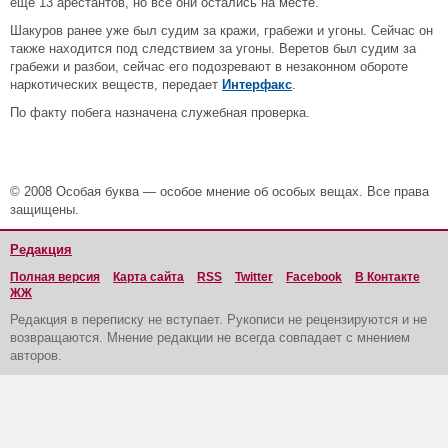
еще 13 арестантов, но все они остались на месте.
Шакуров ранее уже был судим за кражи, грабежи и угоны. Сейчас он
также находится под следствием за угоны. Веретов был судим за
грабежи и разбои, сейчас его подозревают в незаконном обороте
наркотических веществ, передает
Интерфакс
.
По факту побега назначена служебная проверка.
© 2008 Особая буква — особое мнение об особых вещах. Все права
защищены.
Редакция
Полная версия
Карта сайта
RSS
Twitter
Facebook
В Контакте
ЖЖ
Редакция в переписку не вступает. Рукописи не рецензируются и не
возвращаются. Мнение редакции не всегда совпадает с мнением
авторов.