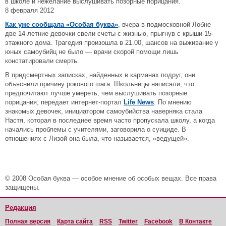
в школе и нежелание выслушивать позорные порицания.
8 февраля 2012
Как уже сообщала «Особая буква»
, вчера в подмосковной Лобне
две 14-летние девочки свели счеты с жизнью, прыгнув с крыши 15-
этажного дома. Трагедия произошла в 21.00, шансов на выживание у
юных самоубийц не было — врачи скорой помощи лишь
констатировали смерть.
В предсмертных записках, найденных в карманах подруг, они
объяснили причину рокового шага. Школьницы написали, что
предпочитают лучше умереть, чем выслушивать позорные
порицания, передает интернет-портал
Life News
. По мнению
знакомых девочек, инициатором самоубийства наверняка стала
Настя, которая в последнее время часто пропускала школу, а когда
начались проблемы с учителями, заговорила о суициде. В
отношениях с Лизой она была, что называется, «ведущей».
© 2008 Особая буква — особое мнение об особых вещах. Все права
защищены.
Редакция
Полная версия
Карта сайта
RSS
Twitter
Facebook
В Контакте