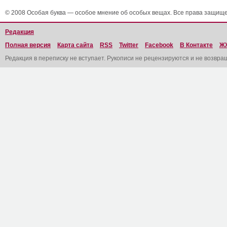
© 2008 Особая буква — особое мнение об особых вещах. Все права защищ
Редакция
Полная версия
Карта сайта
RSS
Twitter
Facebook
В Контакте
Ж
Редакция в переписку не вступает. Рукописи не рецензируются и не возвра