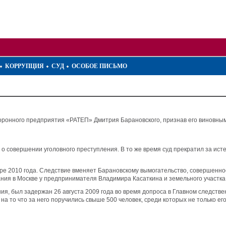
КОРРУПЦИЯ
СУД
ОСОБОЕ ПИСЬМО
оронного предприятия «РАТЕП» Дмитрия Барановского, признав его виновным
 о совершении уголовного преступления. В то же время суд прекратил за ис
е 2010 года. Следствие вменяет Барановскому вымогательство, совершенное
ния в Москве у предпринимателя Владимира Касаткина и земельного участк
я, был задержан 26 августа 2009 года во время допроса в Главном следстве
на то что за него поручились свыше 500 человек, среди которых не только е