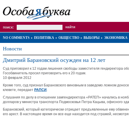
поиск:
NO COMMENTS
ПОЛИТИКА
ОБЩЕСТВО
ВЫБОРЫ
ЭКОНОМИКА
Новости
Дмитрий Барановский осужден на 12 лет
Суд приговорил к 12 годам лишения свободы заместителя гендиректора об
Гособвинитель просил приговорить его к 20 годам.
10 февраля 2012
Кроме того, суд признал Барановского виновным в заведомо ложном доносе
клевете, передает
РАПСИ
.
Слушания по делу в отношении замгендиректора «РАТЕП» начались в ноябр
долларов у министра транспорта Подмосковья Петра Кацыва, офисного зда
Барановский, который категорически отрицает предъявленные ему обвинени
его арест. В настоящее время он все еще находится под стражей, несмотря 