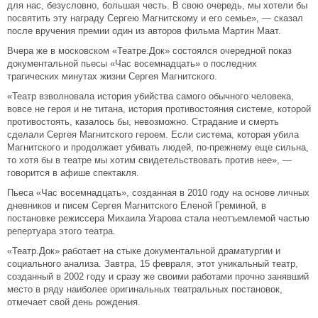
для нас, безусловно, большая честь. В свою очередь, мы хотели бы
посвятить эту награду Сергею Магнитскому и его семье», — сказал
после вручения премии один из авторов фильма Мартин Маат.
Вчера же в московском «Театре.Док» состоялся очередной показ
документальной пьесы «Час восемнадцать» о последних
трагических минутах жизни Сергея Магнитского.
«Театр взволновала история убийства самого обычного человека,
вовсе не героя и не титана, история противостояния системе, которой
противостоять, казалось бы, невозможно. Страдание и смерть
сделали Сергея Магнитского героем. Если система, которая убила
Магнитского и продолжает убивать людей, по-прежнему еще сильна,
то хотя бы в театре мы хотим свидетельствовать против нее», —
говорится в афише спектакля.
Пьеса «Час восемнадцать», созданная в 2010 году на основе личных
дневников и писем Сергея Магнитского Еленой Греминой, в
постановке режиссера Михаила Угарова стала неотъемлемой частью
репертуара этого театра.
«Театр.Док» работает на стыке документальной драматургии и
социального анализа. Завтра, 15 февраля, этот уникальный театр,
созданный в 2002 году и сразу же своими работами прочно занявший
место в ряду наиболее оригинальных театральных постановок,
отмечает свой день рождения.