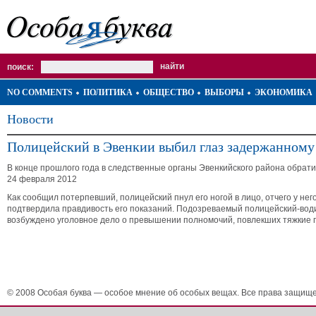
поиск:
NO COMMENTS
ПОЛИТИКА
ОБЩЕСТВО
ВЫБОРЫ
ЭКОНОМИКА
Новости
Полицейский в Эвенкии выбил глаз задержанному
В конце прошлого года в следственные органы Эвенкийского района обрат
24 февраля 2012
Как сообщил потерпевший, полицейский пнул его ногой в лицо, отчего у н
подтвердила правдивость его показаний. Подозреваемый полицейский-води
возбуждено уголовное дело о превышении полномочий, повлекших тяжкие 
© 2008 Особая буква — особое мнение об особых вещах. Все права защищ