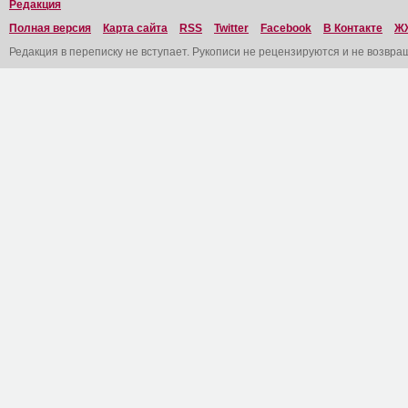
Редакция
Полная версия
Карта сайта
RSS
Twitter
Facebook
В Контакте
Ж
Редакция в переписку не вступает. Рукописи не рецензируются и не возвра