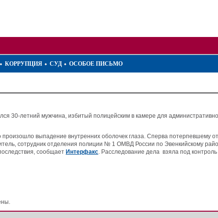
КОРРУПЦИЯ
СУД
ОСОБОЕ ПИСЬМО
ился 30-летний мужчина, избитый полицейским в камере для административн
его произошло выпадение внутренних оболочек глаза. Сперва потерпевшему от
тель, сотрудник отделения полиции № 1 ОМВД России по Эвенкийскому район
последствия, сообщает
Интерфакс
. Расследование дела взяла под контроль
ены.