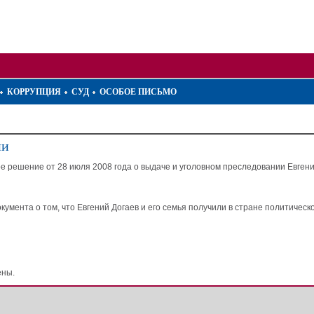
КОРРУПЦИЯ
СУД
ОСОБОЕ ПИСЬМО
ии
решение от 28 июля 2008 года о выдаче и уголовном преследовании Евгения
ента о том, что Евгений Догаев и его семья получили в стране политическо
ены.