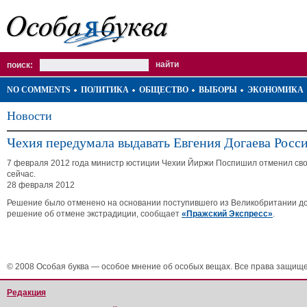
поиск:
NO COMMENTS
ПОЛИТИКА
ОБЩЕСТВО
ВЫБОРЫ
ЭКОНОМИКА
Новости
Чехия передумала выдавать Евгения Догаева Росс
7 февраля 2012 года министр юстиции Чехии Йиржи Поспишил отменил свое 
сейчас.
28 февраля 2012
Решение было отменено на основании поступившего из Великобритании докум
решение об отмене экстрадиции, сообщает
«Пражский Экспресс»
.
© 2008 Особая буква — особое мнение об особых вещах. Все права защищ
Редакция