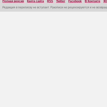
Полная версия
Карта сайта
RSS
Twitter
Facebook
В Контакте
Ж
Редакция в переписку не вступает. Рукописи не рецензируются и не возвра