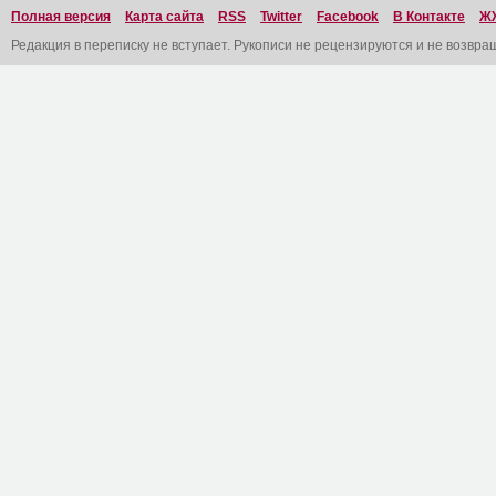
Полная версия
Карта сайта
RSS
Twitter
Facebook
В Контакте
Ж
Редакция в переписку не вступает. Рукописи не рецензируются и не возвра