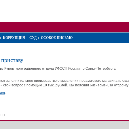
КОРРУПЦИЯ
СУД
ОСОБОЕ ПИСЬМО
 приставу
ву Курортного районного отдела УФССП России по Санкт-Петербургу.
ится исполнительное производство о выселении продуктового магазина пло
 свой вопрос с помощью 10 тыс. рублей. Как пояснил бизнесмен, за отсрочк
num
.
ены.