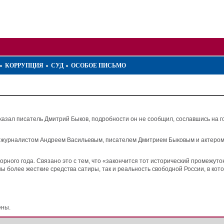
КОРРУПЦИЯ
СУД
ОСОБОЕ ПИСЬМО
сказал писатель Дмитрий Быков, подробности он не сообщил, сославшись на 
 журналистом Андреем Васильевым, писателем Дмитрием Быковым и актером
орного года. Связано это с тем, что «закончится тот исторический промежуто
ны более жесткие средства сатиры, так и реальность свободной России, в ко
ены.