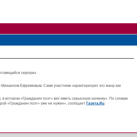
готовящийся сюрприз.
 Михаилом Ефремовым. Сами участники характеризуют его жанр как
к, в котором «Гражданин поэт» мог иметь серьезную начинку». По словам
торой «Гражданин поэт» уже не нужен», сообщает
Газета.Ru
.