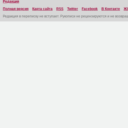
Редакция
Полная версия
Карта сайта
RSS
Twitter
Facebook
В Контакте
Ж
Редакция в переписку не вступает. Рукописи не рецензируются и не возвра