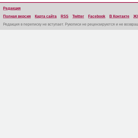
Редакция
Полная версия
Карта сайта
RSS
Twitter
Facebook
В Контакте
Ж
Редакция в переписку не вступает. Рукописи не рецензируются и не возвра