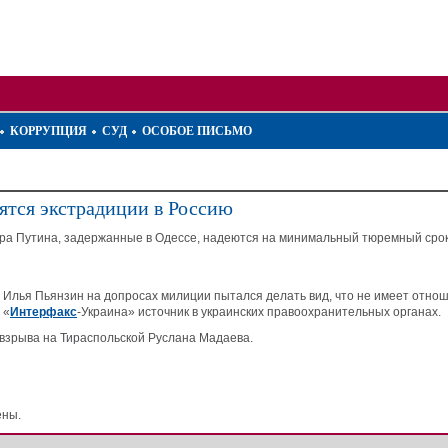
КОРРУПЦИЯ
СУД
ОСОБОЕ ПИСЬМО
ятся экстрадиции в Россию
а Путина, задержанные в Одессе, надеются на минимальный тюремный срок 
Илья Пьянзин на допросах милиции пытался делать вид, что не имеет отноше
 «
Интерфакс
-Украина» источник в украинских правоохранительных органах.
взрыва на Тираспольской Руслана Мадаева.
ены.