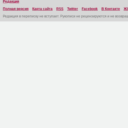
Редакция
Полная версия
Карта сайта
RSS
Twitter
Facebook
В Контакте
Ж
Редакция в переписку не вступает. Рукописи не рецензируются и не возвра