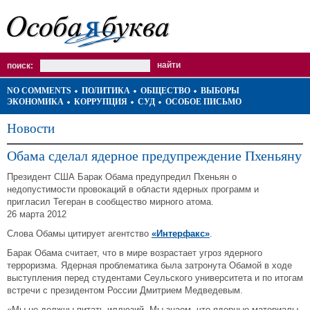
поиск:
NO COMMENTS
ПОЛИТИКА
ОБЩЕСТВО
ВЫБОРЫ
ЭКОНОМИКА
КОРРУПЦИЯ
СУД
ОСОБОЕ ПИСЬМО
Новости
Обама сделал ядерное предупреждение Пхеньяну
Президент США Барак Обама предупредил Пхеньян о
недопустимости провокаций в области ядерных программ и
пригласил Тегеран в сообщество мирного атома.
26 марта 2012
Слова Обамы цитирует агентство
«Интерфакс»
.
Барак Обама считает, что в мире возрастает угроз ядерного
терроризма. Ядерная проблематика была затронута Обамой в ходе
выступления перед студентами Сеульского университета и по итогам
встречи с президентом России Дмитрием Медведевым.
«Мы не должны питать иллюзий. Мы знаем, что ядерные материалы,