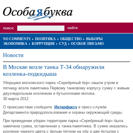
поиск:
NO COMMENTS
ПОЛИТИКА
ОБЩЕСТВО
ВЫБОРЫ
ЭКОНОМИКА
КОРРУПЦИЯ
СУД
ОСОБОЕ ПИСЬМО
Новости
В Москве возле танка Т-34 обнаружили
козленка-подкидыша
Уборщики московского парка «Серебряный бор» нашли утром в
пятницу возле памятника Первому танковому корпусу сумку с живым
двухнедельным козленком и бутылочками молока.
30 марта 2012
О происшествии сообщили
Интерфаксу
в пресс-службе
Департамента природопользования и охраны окружающей среды.
При проведении уборки территории парка «Серебряный бор» была
замечена сумка, оставленная у танка-памятника. В сумке оказались
козленок черного цвета с белым пятном на лбу и две бутылки с