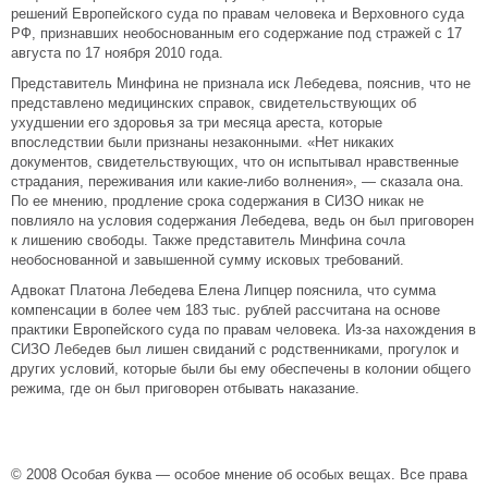
решений Европейского суда по правам человека и Верховного cуда
РФ, признавших необоснованным его содержание под стражей с 17
августа по 17 ноября 2010 года.
Представитель Минфина не признала иск Лебедева, пояснив, что не
представлено медицинских справок, свидетельствующих об
ухудшении его здоровья за три месяца ареста, которые
впоследствии были признаны незаконными. «Нет никаких
документов, свидетельствующих, что он испытывал нравственные
страдания, переживания или какие-либо волнения», — сказала она.
По ее мнению, продление срока содержания в СИЗО никак не
повлияло на условия содержания Лебедева, ведь он был приговорен
к лишению свободы. Также представитель Минфина сочла
необоснованной и завышенной сумму исковых требований.
Адвокат Платона Лебедева Елена Липцер пояснила, что сумма
компенсации в более чем 183 тыс. рублей рассчитана на основе
практики Европейского суда по правам человека. Из-за нахождения в
СИЗО Лебедев был лишен свиданий с родственниками, прогулок и
других условий, которые были бы ему обеспечены в колонии общего
режима, где он был приговорен отбывать наказание.
© 2008 Особая буква — особое мнение об особых вещах. Все права